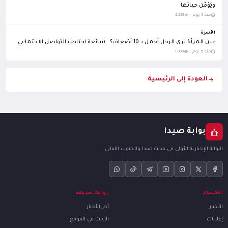
ويُؤمّن حياتها
منذ 3 يوم ·
2,229
الأسرة
عين المرأة ترى الرجل أجمل بـ 10 أضعاف؟.. شائعة اجتاحت التواصل الاجتماعي
منذ 5 يوم ·
1,009
العودة إلى الرئيسية
بوابة صيدا
البوابة الإخبارية الأولى في مدينة صيدا والجنوب اللبناني
الأقسام
روابط سريعة
الأخبار
آخر الأخبار
إعلانات
البحث في الموقع