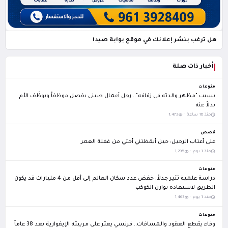
هل ترغب بنشر إعلانك في موقع بوابة صيدا
أخبار ذات صلة
منوعات
بسبب "مظهر والدته في زفافه".. رجل أعمال صيني يفصل موظفاً ويوظّف الأم
بدلاً عنه
منذ 18 ساعة ·
1,472
قصص
على أعتاب الرحيل: حين أيقظتني أختي من غفلة العمر
منذ 1 يوم ·
1,295
منوعات
دراسة علمية تثير جدلاً: خفض عدد سكان العالم إلى أقل من 4 مليارات قد يكون
الطريق لاستعادة توازن الكوكب
منذ 1 يوم ·
1,463
منوعات
وفاء يقطع العقود والمسافات.. فرنسي يعثر على مربيته الإيفوارية بعد 38 عاماً