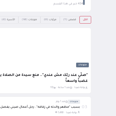
434 خبر في هذا القسم
الكل
قصص
مرئيات
منوعات
الأسرة
(43)
(148)
(69)
(11)
منوعات
"صلّي عند ربّك مش عندي".. منع سيدة من الصلاة يث
غضباً واسعاً
بوابة صيدا ·
منذ 1 ساعة ·
172
منوعات
منذ 1 يوم
03
بسبب "مظهر والدته في زفافه".. رجل أعمال صيني يفصل موظ
بوابة صيدا ·
1,490