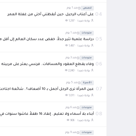
قصص
منذ 1 يوم
04
على أعتاب الرحيل: حين أيقظتني أختي من غفلة العمر
بوابة صيدا ·
1,297
منوعات
منذ 1 يوم
05
دراسة علمية تثير جدلاً: خفض عدد سكان العالم إلى أقل من 4 مليارات قد يكون الطريق لاستعادة توازن ال
بوابة صيدا ·
1,467
منوعات
منذ 3 يوم
06
وفاء يقطع العقود والمسافات.. فرنسي يعثر على مربيته الإيفوارية بعد 38 عام
بوابة صيدا ·
2,240
الأسرة
منذ 5 يوم
07
عين المرأة ترى الرجل أجمل بـ 10 أضعاف؟.. شائعة اجتاحت التواصل الاجتماعي
بوابة صيدا ·
1,011
منوعات
منذ 6 يوم
08
أبناء بلا أسماء ولا تعليم.. إنقاذ 16 طفلاً عاشوا سنوات في "غرفة الرعب"
بوابة صيدا ·
906
منوعات
منذ 9 يوم