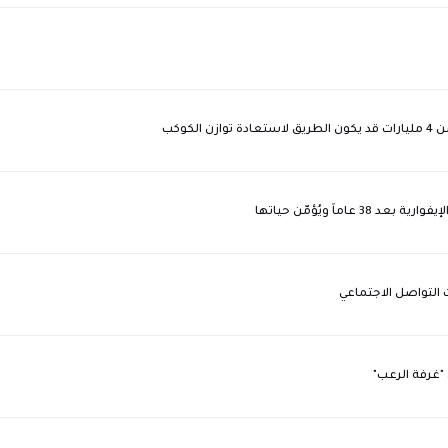
كوكب
اً ويُؤمّن حياتها