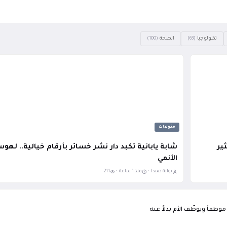
تكنولوجيا
الصحة
(100)
(63)
منوعات
ير
شابة يابانية تكبد دار نشر خسائر بأرقام خيالية.. لهوس
الأنمي
بوابة صيدا ·
منذ 1 ساعة ·
211
فاً ويوظّف الأم بدلاً عنه