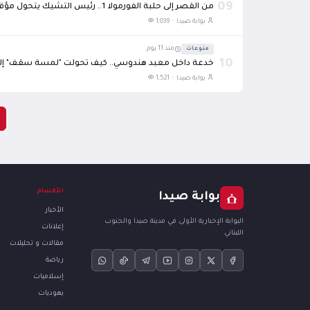
09
من القصر إلى حلبة الفورمولا 1.. رئيس التشيك يتحول مؤقتاً إلى مصور رياضي في المجر
بوابة صيدا ·
1,039
منوعات
منذ 11 يوم
10
خدعة داخل معبد هندوسي.. كيف تحولت "لمسة سقف" إ
بوابة صيدا ·
1,521
الأقسام
بوابة صيدا
الأخبار
البوابة الإخبارية الأولى في مدينة صيدا والجنوب
إعلانات
اللبناني
مقالات و تحليلات
رياضة
إسلاميات
يهوديات