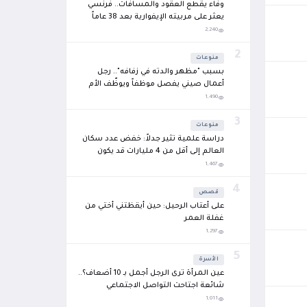
وفاء يقطع العقود والمسافات.. فرنسي
يعثر على مربيته الإيفوارية بعد 38 عاماً
ويُؤمّن حياتها
2,240
2
منوعات
بسبب "مظهر والدته في زفافه".. رجل
أعمال صيني يفصل موظفاً ويوظّف الأم
بدلاً عنه
1,490
3
منوعات
دراسة علمية تثير جدلاً: خفض عدد سكان
العالم إلى أقل من 4 مليارات قد يكون
الطريق لاستعادة توازن الكوكب
1,467
4
قصص
على أعتاب الرحيل: حين أيقظتني أختي من
غفلة العمر
1,297
5
الأسرة
عين المرأة ترى الرجل أجمل بـ 10 أضعاف؟..
شائعة اجتاحت التواصل الاجتماعي
1,011