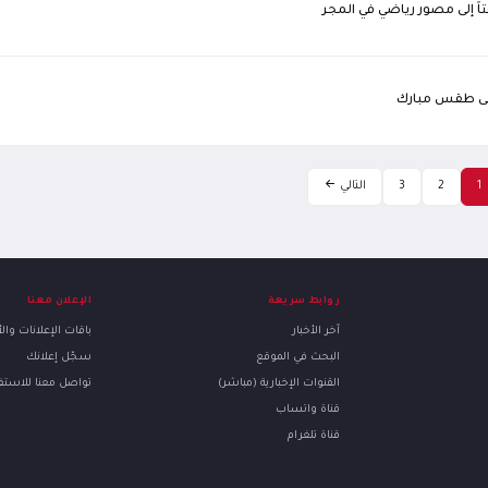
لى طقس مبارك
1
2
3
التالي
روابط سريعة
الإعلان معنا
آخر الأخبار
باقات الإعلانات وا
البحث في الموقع
سجّل إعلانك
القنوات الإخبارية (مباشر)
تواصل معنا للاست
قناة واتساب
قناة تلغرام