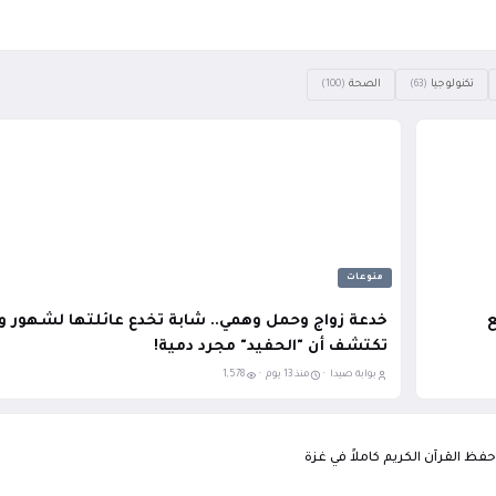
تكنولوجيا
الصحة
(100)
(63)
منوعات
ع
خدعة زواج وحمل وهمي.. شابة تخدع عائلتها لشهور وا
تكتشف أن "الحفيد" مجرد دمية!
بوابة صيدا ·
منذ 13 يوم ·
1,578
فظ القرآن الكريم كاملاً في غزة