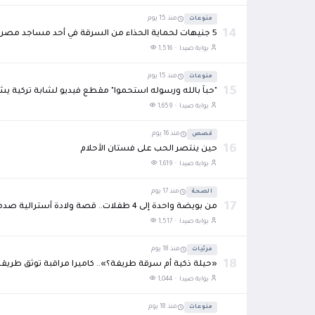
منوعات
منذ 15 يوم
14
5 جنيهات لحماية الحذاء من السرقة في أحد مساجد مصر..
بوابة صيدا ·
1,516
منوعات
منذ 15 يوم
15
"حباً بالله ورسوله استحموا" مقطع فيديو لشابة تركية
بوابة صيدا ·
1,659
قصص
منذ 16 يوم
16
حين ينتصر الحب على فستان الأحلام
بوابة صيدا ·
1,619
الصحة
منذ 17 يوم
17
من بويضة واحدة إلى 4 طفلات.. قصة ولادة أسترالية صدمت الأطباء وأذهلت العالم
بوابة صيدا ·
1,517
مرئيات
منذ 18 يوم
18
«حيلة ذكية أم سرقة طريفة؟».. كاميرا مراقبة توثق طريقة ع
بوابة صيدا ·
1,044
منوعات
منذ 18 يوم