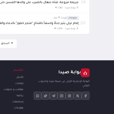
19
جريمة مروعة: فتاة تنهال بالضرب على والدها المسن حتى
بوابة صيدا ·
1,362
منوعات
منذ 18 يوم
20
إمام تركي يثير جدلاً واسعاً بافتتاح "متجر خمور" بالدعاء والف
بوابة صيدا ·
1,456
السابق
الأقسام
بوابة صيدا
الأخبار
البوابة الإخبارية الأولى في مدينة صيدا والجنوب
إعلانات
اللبناني
مقالات و تحليلات
رياضة
إسلاميات
يهوديات