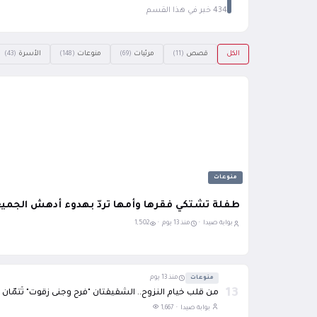
434 خبر في هذا القسم
الكل
قصص
مرئيات
منوعات
الأسرة
(43)
(148)
(69)
(11)
منوعات
طفلة تشتكي فقرها وأمها تردّ بهدوء أدهش الجمي
بوابة صيدا ·
منذ 13 يوم ·
1,502
منوعات
منذ 13 يوم
13
من قلب خيام النزوح.. الشقيقتان "فرح وجنى زقوت" تُتمّان ح
بوابة صيدا ·
1,667