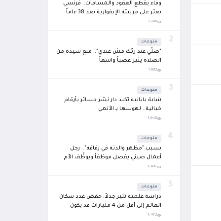
وفاء يقطع العقود والمسافات.. فرنسي
يعثر على مربيته الإيفوارية بعد 38 عاماً
ويُؤمّن حياتها
2,246
2
منوعات
"صلّي عند ربّك مش عندي".. منع سيدة من
الصلاة يثير غضباً واسعاً
1,683
3
منوعات
شابة يابانية تكبد دار نشر خسائر بأرقام
خيالية.. لهوسها بـ الأنمي
1,640
4
منوعات
بسبب "مظهر والدته في زفافه".. رجل
أعمال صيني يفصل موظفاً ويوظّف الأم
بدلاً عنه
1,497
5
منوعات
دراسة علمية تثير جدلاً: خفض عدد سكان
العالم إلى أقل من 4 مليارات قد يكون
الطريق لاستعادة توازن الكوكب
1,472