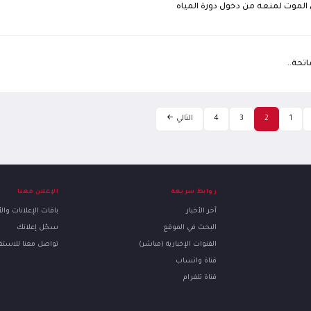
 الموت لمنعه من دخول دورة المياه
اتحة..
1
2
3
4
التالي
روابط سريعة
الإعلان معنا
آخر الأخبار
باقات الإعلانات وا
البحث في الموقع
سجّل إعلانك
القنوات الإخبارية (مباشر)
تواصل معنا للاست
قناة واتساب
قناة تلغرام