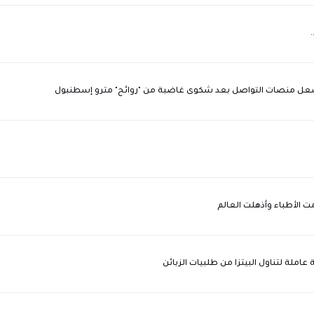
 يشعل منصات التواصل بعد شكوى غاضبة من "روائح" مترو إسطنبول
املة لتناول البيتزا من طلبيات الزبائن