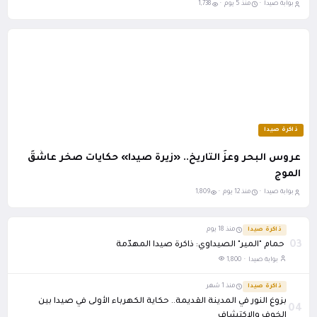
بوابة صيدا ·
منذ 5 يوم ·
1,738
ذاكرة صيدا
عروس البحر وعزُ التاريخ.. «زيرة صيدا» حكايات صخر عاشَقَ
الموج
بوابة صيدا ·
منذ 12 يوم ·
1,809
ذاكرة صيدا
منذ 18 يوم
03
حمام "المير" الصيداوي: ذاكرة صيدا المهدّمة
بوابة صيدا ·
1,800
ذاكرة صيدا
منذ 1 شهر
بزوغ النور في المدينة القديمة.. حكاية الكهرباء الأولى في صيدا بين
04
الخوف والاكتشاف