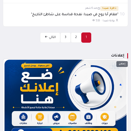
ذاكرة صيدا
منذ 6 شهر
10
"مقام أبا روح في صيدا: نفحة قداسة على شاطئ التاريخ"
بوابة صيدا ·
533
1
2
3
التالي
إعلانات
إعلان