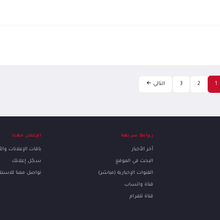
1
2
3
التالي
روابط سريعة
الإعلان معنا
آخر الأخبار
باقات الإعلانات وا
البحث في الموقع
سجّل إعلانك
القنوات الإخبارية (مباشر)
تواصل معنا للاست
قناة واتساب
قناة تلغرام