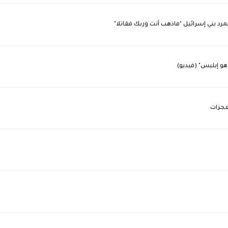
و إبليس" (فيديو)