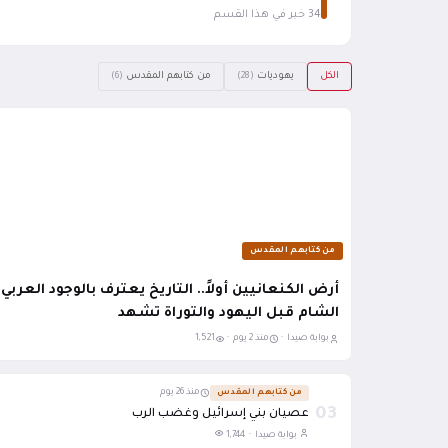
34 خبر في هذا القسم
الكل
يهوديات
من كتابهم المقدس
(6)
(28)
من كتابهم المقدس
أرض الكنعانيين أولاً.. التاريخ يعترف بالوجود العربي 
الشام قبل اليهود والتوراة تشهد
بوابة صيدا ·
منذ 2 يوم ·
1,521
من كتابهم المقدس
منذ 26 يوم
03
عصيان بني إسرائيل وغضب الرب
بوابة صيدا ·
1,744