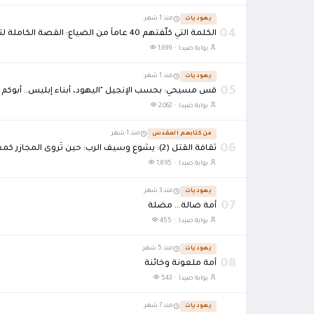
يهوديات
منذ 1 شهر
04
الكلمة التي كلّفتهم 40 عاماً من الضياع: القصة الكاملة لتمرد بني إسرائيل "فاذهب أنت وربك فقاتلا"
بوابة صيدا ·
1,699
يهوديات
منذ 1 شهر
05
قس مسيحي: بحسب الإنجيل "اليهود، أبناء إبليس.. أبوكم ه
بوابة صيدا ·
2,062
من كتابهم المقدس
منذ 1 شهر
06
ثقافة القتل (2): يشوع وسيف الرب: حين تُروى المجازر كمعجزات
بوابة صيدا ·
1,895
يهوديات
منذ 3 شهر
07
أمة ضالة... مضلة
بوابة صيدا ·
455
يهوديات
منذ 5 شهر
08
أمة ملعونة وخائنة
بوابة صيدا ·
543
يهوديات
منذ 7 شهر