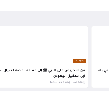
يهوديات
في بلاد
من التحريض على النبي ﷺ إلى مقتله.. قصة اغتيال س
أبي الحقيق اليهودي
بوابة صيدا ·
منذ 9 يوم ·
1,275