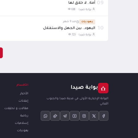
09
أمة.. لا خلاق لها
بوابة صيدا ·
638
يهوديات
منذ 9 شهر
10
اليهود.. بين الجهل والاستغلال
بوابة صيدا ·
723
الأقسام
بوابة صيدا
الأخبار
البوابة الإخبارية الأولى في مدينة صيدا والجنوب
إعلانات
اللبناني
مقالات و تحليلات
رياضة
إسلاميات
يهوديات