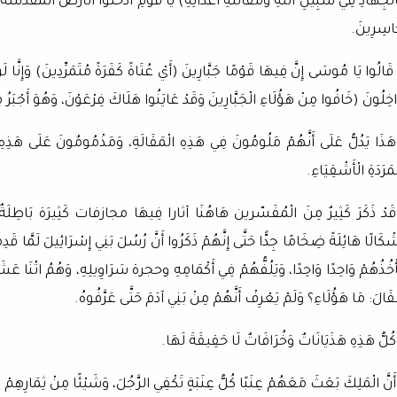
الْجِهَادِ فِي سَبِيلِ اللَّهِ وَمُقَاتَلَةِ أَعْدَائِهِ) يَا قَوْمِ ادْخُلُوا الْأَرْضَ الْمُقَدَّسَةَ الَّ
اسِرِينَ.
قَالُوا يَا مُوسَى إِنَّ فِيهَا قَوْمًا جَبَّارِينَ (أَيْ عُتَاةً كَفَرَةً مُتَمَرِّدِينَ) وَإِنَّا لَن
اخِلُونَ (خَافُوا مِنْ هَؤُلَاءِ الْجَبَّارِينَ وَقَدْ عَايَنُوا هَلَاكَ فِرْعَوْنَ، وَهُوَ أَجْبَرُ م
هَذَا يَدُلُّ عَلَى أَنَّهُمْ مَلُومُونَ فِي هَذِهِ الْمَقَالَةِ، وَمَذْمُومُونَ عَلَى هَذِهِ ال
ْمَرَدَةِ الْأَشْقِيَاءِ.
قَدْ ذَكَرَ كَثِيرٌ مِنَ الْمُفَسّرين هَاهُنَا آثارا فِيهَا مجازفات كَثِيرَة بَاطِلَةٌ، يَد
شْكَالًا هَائِلَةً ضِخَامًا جِدًّا حَتَّى إِنَّهُمْ ذَكَرُوا أَنَّ رُسُلَ بَنِي إِسْرَائِيلَ لَمَّا قَ
أْخُذُهُمْ وَاحِدًا وَاحِدًا، وَيَلُفُّهُمْ فِي أَكْمَامِهِ وحجرة سَرَاوِيلِهِ، وَهُمُ اثْنَا عَشَرَ 
قَالَ: مَا هَؤُلَاءِ؟ وَلَمْ يَعْرِفْ أَنَّهُمْ مِنْ بَنِي آدَمَ حَتَّى عَرَّفُوهُ.
كُلُّ هَذِهِ هَذَيَانَاتٌ وَخُرَافَاتٌ لَا حَقِيقَةَ لَهَا.
أَنَّ الْمَلِكَ بَعَثَ مَعَهُمْ عِنَبًا كُلُّ عِنَبَةٍ تَكْفِي الرَّجُلَ، وَشَيْئًا مِنْ ثِمَارِهِم