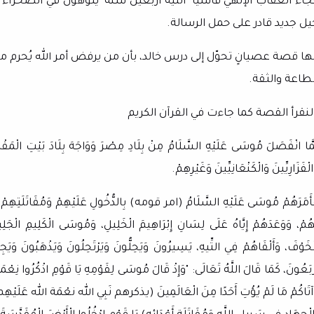
جاء العقاب الإلهي قاسيًا "التيه أربعين سنة" يتوهون في الصحراء بل
يل جديد قادر على حمل الرسالة.
نها قصة عصيانٍ تحوّل إلى درس خالد، بأن من يرفض أمر الله يُحرم م
لطاعة والثقة.
لنقرأ القصة كما جاءت في القرآن الكريم
مَّا انْفَصَلَ مُوسَى عَلَيْهِ السَّلَامُ مِنْ بِلَادِ مِصْرَ وَوَاجَهَ
بِلَادَ بَيْتِ الْمَق
الْفَزَارِيِّينَ وَالْكَنْعَانِيِّينَ وَغَيْرِهِمْ.
أَمَرَهُمْ مُوسَى عَلَيْهِ السَّلَامُ (امر قومه) بِالدُّخُولِ عَلَيْهِمْ وَمُقَاتَلَتِهِمْ، وَإِج
هُمْ، وَوَعَدَهُمْ إِيَّاهُ عَلَى لِسَانِ إِبْرَاهِيمَ الْخَلِيلِ، وَمُوسَى الْكَلِيمِ الْجَلِيل
ْخَوْفَ، وَأَلْقَاهُمْ فِي التِّيهِ، يَسِيرُونَ وَيَحِلُّونَ وَيَرْتَحِلُونَ وَيَذْهَبُونَ وَي
رْبَعُونَ، كَمَا قَالَ اللَّهُ تَعَالَى: "وَإِذْ قَالَ مُوسَى لِقَوْمِهِ يَا قَوْمِ اذْكُرُوا نِعْمَةَ 
آتَاكُمْ مَا لَمْ يُؤْتِ أَحَدًا مِنَ الْعَالَمِينَ (يذكرهم نَبِي الله نعْمَة الله عَلَيْهِم وإحسان