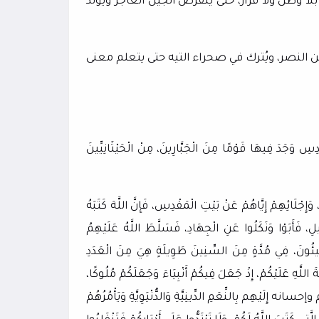
ا وطن ولا قرار، حتى ينقرض الجيل العاجز ويُولد
ن النصر، ويُترك في صحراء التيه حتى يتعلم معنى
ْدِسِ وَجَدَ فِيهَا قَوْمًا مِنَ الْجَبَّارِينَ، مِنْ الْحَيْثَانِيِّينَ
ْلَائِهِمْ إِيَّاهُمْ عَنْ بَيْتِ الْمَقْدِسِ، فَإِنَّ اللَّهَ كَتَبَهُ
ِ، فَأَبَوْا وَنَكَلُوا عَنِ الْجِهَادِ، فَسَلَّطَ اللَّهُ عَلَيْهِمُ
َجِيئُونَ، فِي مُدَّةٍ مِنَ السِّنِينَ طَوِيلَةٍ هِيَ مِنَ الْعَدَدِ
اللَّهِ عَلَيْكُمْ، إِذْ جَعَلَ فِيكُمْ أَنْبِيَاءَ وَجَعَلَكُمْ مُلُوكًا،
ه إِلَيْهِم بِالنِّعَمِ الدِّينِيَّةِ وَالدُّنْيَوِيَّةِ وَيَأْمُرُهُمْ