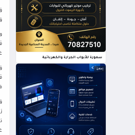
وَ
وَ
وأ
فَ
عَ
سمورة للأبواب الجرارة والكهربائية
وَ
إعلان
فَ
مَ
وَ
رَ
دَ
عَ