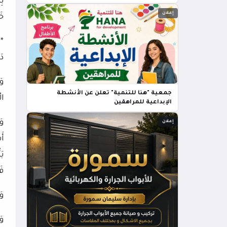
بِ
إعلان
خَ
* 
دَ
وَ
جمعية "هنا للتنمية" تعلن عن الأنشطة
ال
الإبداعية للمراهقين
وَ
إعلان
أَ
يَ
فَ
وَ
وَ