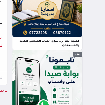
(ق
ــــ
إ
م
مكتبة الغزالي ـ سوق الكتاب المدرسي الجديد
ت
والمستعمل
إعلان
شار
المز