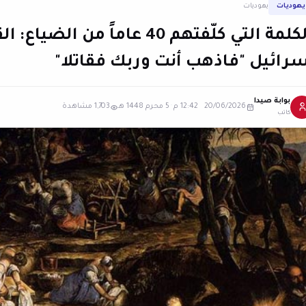
يهوديات
يهوديات
الكلمة التي كلّفتهم 40 عاماً م
سرائيل "فاذهب أنت وربك فقاتلا"
بوابة صيدا
20/06/2026 12:42 م
·
5 محرم 1448 هـ
1,703 مشاهدة
كاتب