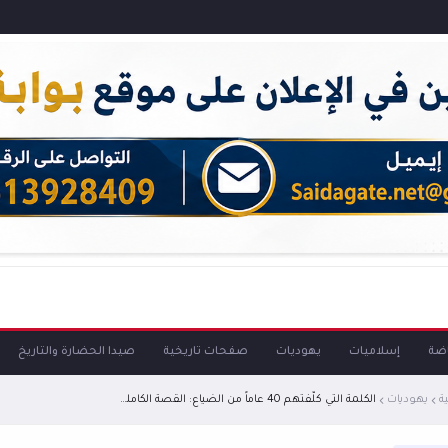
اضة
إسلاميات
يهوديات
صفحات تاريخية
صيدا الحضارة والتاريخ
ة
يهوديات
الكلمة التي كلّفتهم 40 عاماً من الضياع: القصة الكاملة لتمرد بني إسرائيل "فاذهب أنت وربك فقاتلا"