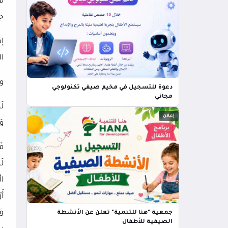
ف
ج
إ
ا
و
دعوة للتسجيل في مخيم صيفي تكنولوجي
مجاني
لَ
إعلان
وَ
فَ
لَ
ال
أَ
وَ
جمعية "هنا للتنمية" تعلن عن الأنشطة
الصيفية للأطفال