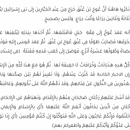
ذَكَرُوا هَاهُنَا أَنَّ عُوجَ بْنَ عُنُقَ خَرَجَ مِنْ عِنْدِ الْجَبَّارِينَ إِلَى بَنِي إِسْرَائِيلَ لِيُه
ثَلَاثَةً وَثَلَاثِينَ ذِرَاعًا وَثُلْثَ ذِرَاعٍ.
وَلَيْسَ بِصَحِيحٍ..
نه عَمَدَ عُوجُ إِلَى قِمَّةِ
جَبَلٍ فَاقْتَلَعَهَا، ثُمَّ أَخَذَهَا بِيَدَيْهِ لِيُلْقِيَ
خَرَقَهَا فَصَارَتْ طَوْقًا فِي عُنُقِ عُوجَ بْنِ عُنُقَ.
ثُمَّ عَمَدَ مُوسَى إِلَيْهِ فَوَثَ
صَاهُ وَطُولُهَا عَشَرَةُ أَذْرُعٍ، فَوَصَلَ إِلَى كَعْبِ قَدَمِهِ فَقَتَلَهُ.
(
فِي إِسْنَادِهِ
كُلُّ هَذِهِ هَذَيَانَاتٌ وَخُرَافَاتٌ لَا حَقِيقَةَ لَهَا. ثُمَّ هُوَ مَعَ هَذَا كُلِّهِ مِنَ الْإِ
إِن الاخبار الكاذبة قَدْ كَثُرَتْ عِنْدَهُمْ، وَلَا تَمْيِيزَ لَهُمْ بَيْنَ صِحَّتهَا وَبَا
عْذُورِينَ فِي النُّكُولِ عَنْ قِتَالِهِمْ، وَقَدْ ذَمَّهُمُ اللَّهُ عَلَى نُكُولِهِمْ، وَعَاقَبَه
قَدْ أَشَارَ عَلَيْهِمْ رَجُلَانِ صَالِحَانِ مِنْهُمْ بِالْإِقْدَامِ، وَنَهَيَاهُمْ عَنِ الْإِحْجَامِ،
جُلَانِ مِنَ الَّذِينَ يَخَافُونَ أَنْعَمَ اللَّهُ عَلَيْهِمَا (أَيْ بِالْإِسْلَامِ وَالْإِيمَانِ
خَلْتُمُوهُ فَإِنَّكُمْ غَالِبُونَ وَعَلَى اللَّهِ فَتَوَكَّلُوا إِنْ كُنْتُمْ مُؤْمِنِينَ (أَيْ إِذَا تَوَك
لَى عَدُوِّكُمْ وَأَيَّدَكُمْ عَلَيْهِمْ وأظفركم بهم).