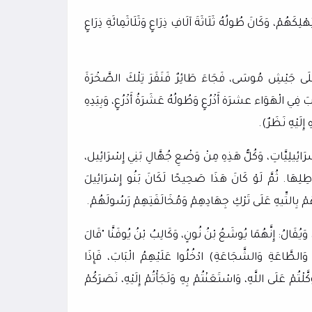
ْلِكَهُمْ، وَكَانَ طُولُهُ ثَلَاثَةَ آلَافِ ذِرَاعٍ وَثَلَاثَمِائَةِ ذِرَاعٍ
هَا عَلَى جَيْشِ مُوسَى، فَجَاءَ طَائِرٌ فَنَقَرَ تِلْكَ الصَّخْرَةَ
بَ فِي الْهَوَاء عشرَة أَذْرُعٍ وَطُولُهُ عَشَرَةُ أَذْرُعٍ، وَبِيَدِهِ
 إِلَيْهِ نَظَرٌ).
سْرَائِيلِيَّاتِ، وَكُلُّ هَذِهِ مِنْ وَضْعِ جُهَّالِ بَنِي إِسْرَائِيل،
طِلِهَا.
ثُمَّ لَوْ كَانَ هَذَا صَحِيحًا لَكَانَ بَنُو إِسْرَائِيلَ
ُمْ بِالتِّيهِ عَلَى تَرْكِ جِهَادِهِمْ وَمُخَالَفَتِهِمْ رَسُولَهُمْ.
 وَيُقَالُ: إِنَّهُمَا يُوشَعُ بْنُ نُونٍ، وَكَالِبُ بْنُ يُوفَنَّا "قَالَ
وَالطَّاعَةِ وَالشَّجَاعَةِ) ادْخُلُوا عَلَيْهِمُ الْبَابَ، فَإِذَا
َّلْتُمْ عَلَى اللَّهِ، وَاسْتَعَنْتُمْ بِهِ وَلَجَأْتُمْ إِلَيْهِ، نَصَرَكُمْ