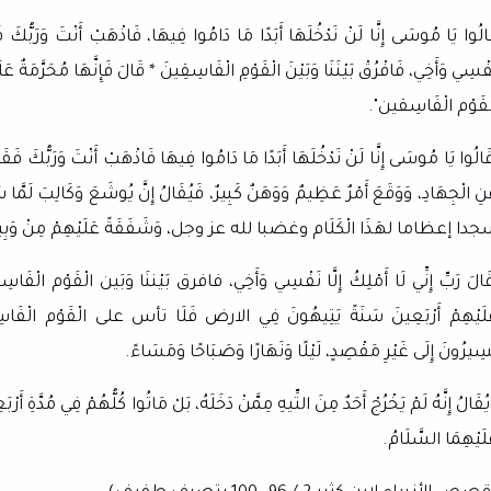
الُوا يَا مُوسَى إِنَّا لَنْ نَدْخُلَهَا أَبَدًا مَا دَامُوا فِيهَا، فَاذْهَبْ أَنْتَ وَرَبُّكَ فَقَا
فْسِي وَأَخِي، فَافْرُقْ بَيْنَنَا وَبَيْنَ الْقَوْمِ الْفَاسِقِينَ * قَالَ فَإِنَّهَا مُحَرَّم
ْقَوْم الْفَاسِقين".
َالُوا يَا مُوسَى إِنَّا لَنْ نَدْخُلَهَا أَبَدًا مَا دَامُوا فِيهَا فَاذْهَبْ أَنْتَ وَرَبّ
نِ الْجِهَادِ، وَوَقَعَ أَمْرٌ عَظِيمٌ وَوَهَنٌ كَبِيرٌ، فَيُقَالُ إِنَّ يُوشَعَ وَكَالِب
دا إعظاما لهَذَا الْكَلَام وغضبا لله عز وجل، وَشَفَقَةً عَلَيْهِمْ مِنْ وَبِيلِ هَ
َالَ رَبِّ إِنِّي لَا أَمْلِكُ إِلَّا نَفْسِي وَأَخِي، فافرق بَيْننَا وَبَين الْقَوْم الْفَاس
لَيْهِمْ أَرْبَعِينَ سَنَةً يَتِيهُونَ فِي الارض فَلَا تأس على الْقَوْم
سِيرُونَ إِلَى غَيْرِ مَقْصِدٍ، لَيْلًا وَنَهَارًا وَصَبَاحًا وَمَسَاءً.
يُقَالُ إِنَّهُ لَمْ يَخْرُجْ أَحَدٌ مِنَ التِّيهِ مِمَّنْ دَخَلَهُ، بَلْ مَاتُوا كُلُّهُمْ فِي مُدَّةِ أَر
لَيْهِمَا السَّلَامُ.