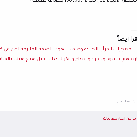
صص الأنبياء لابن كثير 2 / 96 ـ 100 بتصرف طفيف)
ـــــــــ
قرأ ايضاً
ن معجزات القرآن الخالدة وصف اليهود بالصفة الملازمة لهم في ك
اريخهم: قسوة وجحود واعتداء وتنكر للهداة.. قتل وذبح ونشر بالمنا
ك هذا الخبر:
يد من أخبار يهوديات