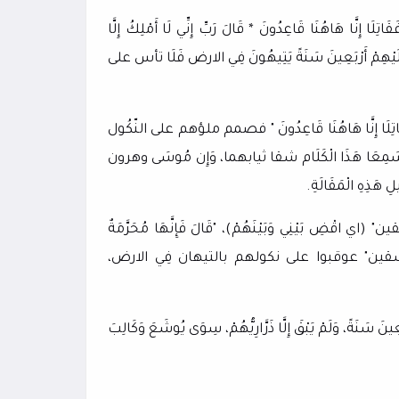
تِلَا إِنَّا هَاهُنَا قَاعِدُونَ * قَالَ رَبِّ إِنِّي لَا أَمْلِكُ إِلَّا
َةٌ عَلَيْهِمْ أَرْبَعِينَ سَنَةً يَتِيهُونَ فِي الارض فَلَا تأس على
ُكَ فَقَاتِلَا إِنَّا هَاهُنَا قَاعِدُونَ " فصمم ملؤهم على النّكُول
َ لَمَّا سَمِعَا هَذَا الْكَلَام شقا ثيابهما، وَإِن مُوسَى وهرون
ذِهِ الْمَقَالَةِ.
ِقين" (اي اقْضِ بَيْنِي وَبَيْنَهُمْ)، "قَالَ فَإِنَّهَا مُحَرَّمَةٌ
 الْفَاسِقين" عوقبوا على نكولهم بالتيهان فِي الارض،
ْبَعِينَ سَنَةً، وَلَمْ يَبْقَ إِلَّا ذَرَّارِيُّهُمْ، سِوَى يُوشَعَ وَكَالِبَ