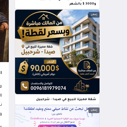
و3000 $ بالشهر
إعلان
ا
ف
ا
شقة مميزة للبيع في صيدا - شرحبيل
ن
إعلان
و