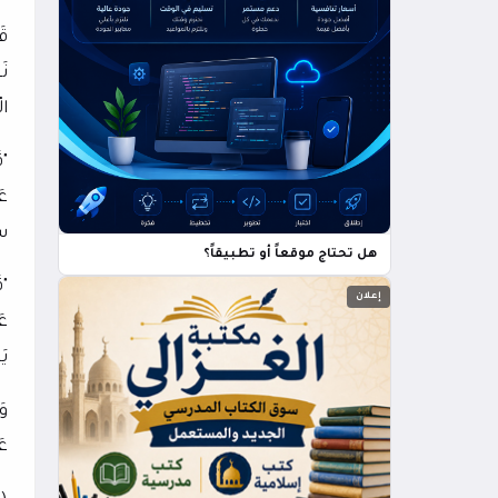
قَ
نَ
ال
"ق
عَ
سج
هل تحتاج موقعاً أو تطبيقاً؟
"ق
إعلان
عَ
يَ
وَ
عَ