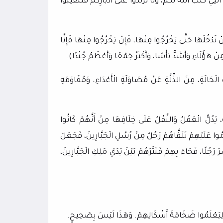
تِي كَتَبَ اللَّهُ لَكُمْ، وَلَا تَرْتَدُّوا عَلَى أَدْبَارِكُمْ فَتَنْقَلِبُوا
ْ نَدْخُلَهَا حَتَّى يَخْرُجُوا مِنْهَا، فَإِنْ يَخْرُجُوا مِنْهَا فَإِنَّا
ِنْ هَؤُلَاءِ وَأَشَدُّ بَأْسًا، وَأَكْثَرُ جَمْعًا وَأَعْظَمُ جُنْدًا).
ْحَالَةِ، مِنَ الذِّلَّةِ عَنْ مُصَاوَلَةِ الْأَعْدَاءِ، وَمُقَاوَمَةِ
ُلُّ الْعَقْلُ وَالنَّقْلُ عَلَى خِلَافِهَا مِنْ أَنَّهُمْ كَانُوا
دِمُوا عَلَيْهِمْ تَلَقَّاهُمْ رَجُلٌ مِنْ رُسُلِ الْجَبَّارِينَ، فَجَعَلَ
رَجُلًا، فَجَاءَ بِهِمْ فَنَثَرَهُمْ بَيْنَ يَدَيْ مَلِكِ الْجَبَّارِينَ،
ْ لِيَعْلَمُوا ضَخَامَةَ أَشْكَالِهِمْ.
وَهَذَا لَيْسَ بِصَحِيحٍ.