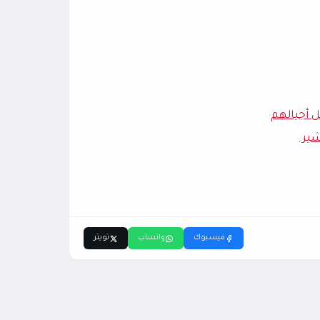
ل أجيالهم
شير
فيسبوك
واتساب
تويتر