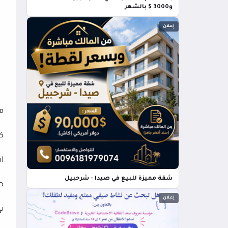
و3000 $ بالشهر
إعلان
م
ك
ا
شقة مميزة للبيع في صيدا - شرحبيل
صي
إعلان
ب