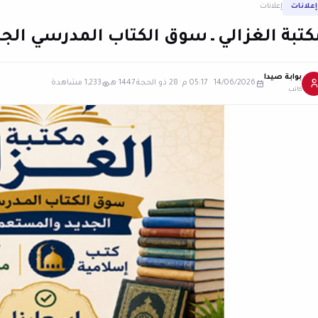
إعلانات
إعلانات
كتبة الغزالي ـ سوق الكتاب المدرسي ال
بوابة صيدا
14/06/2026 05:17 م
·
28 ذو الحجة 1447 هـ
1,233 مشاهدة
كاتب