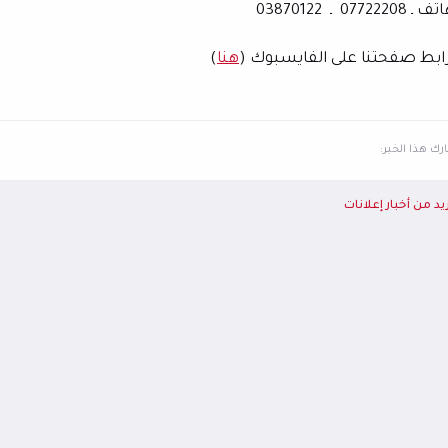
ف ـ 07722208
ـ
03870122
ابط صفحتنا على الفايسبوك (
هنا
)
ك هذا الخبر:
يد من أخبار إعلانات