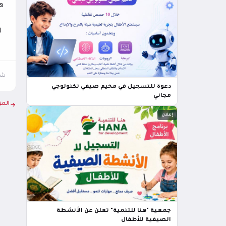
هات
ر
شار
دعوة للتسجيل في مخيم صيفي تكنولوجي
مجاني
المز
إعلان
جمعية "هنا للتنمية" تعلن عن الأنشطة
الصيفية للأطفال