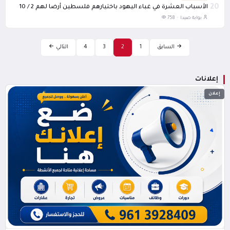
20
الأسباب العشرة في غباء اليهود باختيارهم فلسطين أرضا لهم 2 / 10
بوابة صيدا ·
758
السابق
1
2
3
4
التالي
إعلانات
إعلان