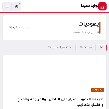
بوابة صيدا
يهوديات
الرئيسية
يهوديات
34 خبر في هذا القسم
الكل
يهوديات
من كتابهم المقدس
(6)
(28)
يهوديات
طبيعة اليهود.. إصرار على الباطل.. والمراوغة والخداع..
واختلاق الأكاذيب