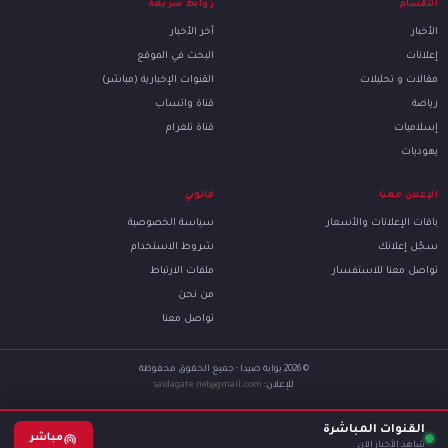
الأقسام
روابط سريعة
الأخبار
آخر الأخبار
إعلانات
البحث في الموقع
مقالات و تحليلات
القنوات الإخبارية (مباشر)
رياضة
قناة واتساب
إسلاميات
قناة تلغرام
يهوديات
الإعلان معنا
قانوني
باقات الإعلانات والأسعار
سياسة الخصوصية
سجّل إعلانك
شروط الاستخدام
تواصل معنا للاستفسار
ملفات الارتباط
من نحن
تواصل معنا
© 2026 بوابة صيدا · جميع الحقوق محفوظة
للإعلان:
saidagate.net@gmail.com
القنوات المباشرة
مباشر
شاهد الأخبار الآن