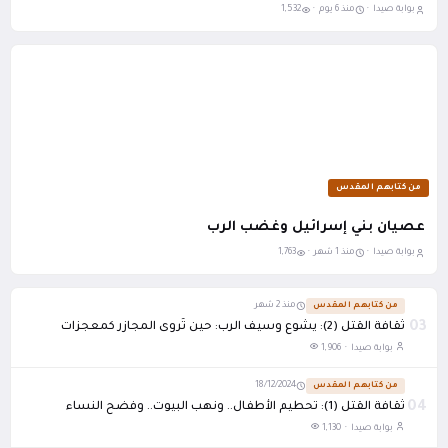
بوابة صيدا ·
منذ 6 يوم ·
1,532
من كتابهم المقدس
عصيان بني إسرائيل وغضب الرب
بوابة صيدا ·
منذ 1 شهر ·
1,763
من كتابهم المقدس
منذ 2 شهر
03
ثقافة القتل (2): يشوع وسيف الرب: حين تُروى المجازر كمعجزات
بوابة صيدا ·
1,906
من كتابهم المقدس
18/12/2024
04
ثقافة القتل (1): تحطيم الأطفال.. ونهب البيوت.. وفضح النساء
بوابة صيدا ·
1,130