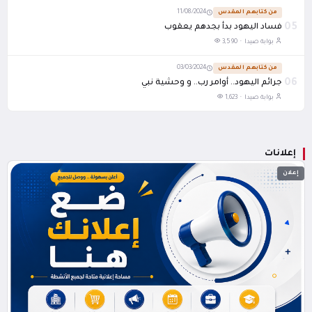
من كتابهم المقدس
11/08/2024
05
فساد اليهود بدأ بجدهم يعقوب
بوابة صيدا ·
3,590
من كتابهم المقدس
03/03/2024
06
جرائم اليهود.. أوامر رب.. و وحشية نبي
بوابة صيدا ·
1,623
إعلانات
إعلان