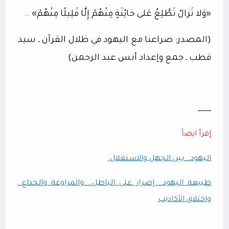
«وَلا تَزالُ تَطَّلِعُ عَلى خائِنَةٍ مِنْهُمْ إِلَّا قَلِيلًا مِنْهُمْ» ..
(المصدر: صراعنا مع اليهود في ظلال القرآن ـ سيد
قطب ـ جمع وإعداد أنس عبد الرحمن)
ـــــــــــــ
إقرأ ايضاً
اليهود.. بين الجهل والاستغلال
طبيعة اليهود.. إصرار على الباطل.. والمراوغة والخداع..
واختلاق الأكاذيب