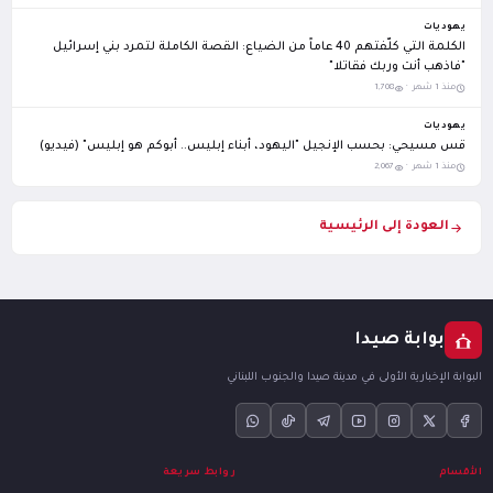
يهوديات
الكلمة التي كلّفتهم 40 عاماً من الضياع: القصة الكاملة لتمرد بني إسرائيل
"فاذهب أنت وربك فقاتلا"
منذ 1 شهر ·
1,708
يهوديات
قس مسيحي: بحسب الإنجيل "اليهود، أبناء إبليس.. أبوكم هو إبليس" (فيديو)
منذ 1 شهر ·
2,067
العودة إلى الرئيسية
بوابة صيدا
البوابة الإخبارية الأولى في مدينة صيدا والجنوب اللبناني
الأقسام
روابط سريعة