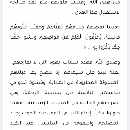
من هدى الله، وقست قلوبهم فلم تعد صالحة
لاستقبال هذا الهدى..
«فَبِما نَقْضِهِمْ مِيثاقَهُمْ لَعَنَّاهُمْ وَجَعَلْنا قُلُوبَهُمْ
قاسِيَةً، يُحَرِّفُونَ الْكَلِمَ عَنْ مَواضِعِهِ، وَنَسُوا حَظًّا
مِمَّا ذُكِّرُوا بِهِ ... »
وصدق الله. فهذه سمات يهود التي لا تفارقهم..
لعنة تبدو على سيماهم، إذ تنضح بها جبلتهم
الملعونة المطرودة من الهداية. وقسوة تبدو في
ملامحهم الناضبة من بشاشة الرحمة، وفي
تصرفاتهم الخالية من المشاعر الإنسانية، ومهما
حاولوا- مكراً- إبداء اللين في القول عند الخوف وعند
المصلحة، والنعومة في الملمس عند الكيد