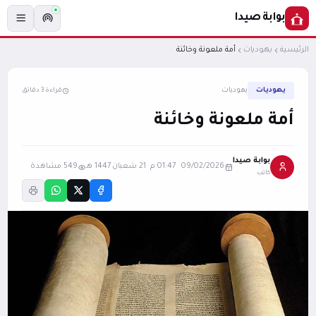
بوابة صيدا
الرئيسية
يهوديات
أمة ملعونة وخائنة
يهوديات
يهوديات
قراءة 3 دقائق
أمة ملعونة وخائنة
بوابة صيدا
09/02/2026 01:47 م
·
21 شعبان 1447 هـ
549 مشاهدة
كاتب