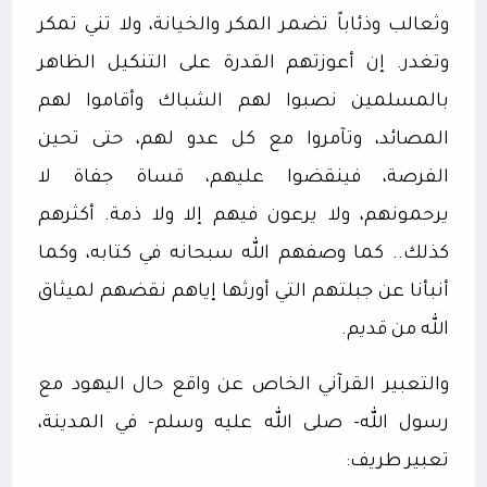
وثعالب وذئاباً تضمر المكر والخيانة، ولا تني تمكر
وتغدر. إن أعوزتهم القدرة على التنكيل الظاهر
بالمسلمين نصبوا لهم الشباك وأقاموا لهم
المصائد، وتآمروا مع كل عدو لهم، حتى تحين
الفرصة، فينقضوا عليهم، قساة جفاة لا
يرحمونهم، ولا يرعون فيهم إلا ولا ذمة. أكثرهم
كذلك.. كما وصفهم الله سبحانه في كتابه، وكما
أنبأنا عن جبلتهم التي أورثها إياهم نقضهم لميثاق
الله من قديم.
والتعبير القرآني الخاص عن واقع حال اليهود مع
رسول الله- صلى الله عليه وسلم- في المدينة،
تعبير طريف: