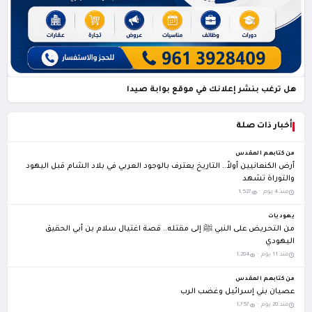
هل ترغب بنشر إعلانك في موقع بوابة صيدا
أخبار ذات صلة
من كتابهم المقدس
أرض الكنعانيين أولاً.. التاريخ يعترف بالوجود العربي في بلاد الشام قبل اليهود
والتوراة تشهد
منذ 4 يوم ·
1,527
يهوديات
من التحريض على النبي ﷺ إلى مقتله.. قصة اغتيال سلام بن أبي الحقيق
اليهودي
منذ 11 يوم ·
1,284
من كتابهم المقدس
عصيان بني إسرائيل وغضب الرب
منذ 28 يوم ·
1,757