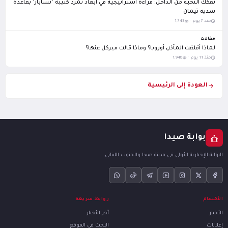
تفكك النخبة من الداخل: قراءة استراتيجية في أبعاد تمرد كتيبة "تسابار" بقاعدة
سديه تيمان
منذ 7 يوم ·
1,743
مقالات
لماذا أقلقت المآذن أوروبا؟ وماذا قالت ميركل عنها؟
منذ 11 يوم ·
1,948
العودة إلى الرئيسية
بوابة صيدا
البوابة الإخبارية الأولى في مدينة صيدا والجنوب اللبناني
الأقسام
روابط سريعة
الأخبار
آخر الأخبار
إعلانات
البحث في الموقع