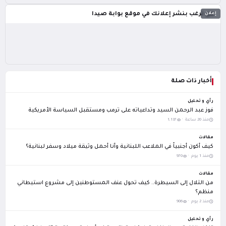
إعلان
هل ترغب بنشر إعلانك في موقع بوابة صيدا
أخبار ذات صلة
رأي و تحليل
فوز عبد الرحمن السيد وتداعياته على ترمب ومستقبل السياسة الأمريكية
منذ 20 ساعة ·
1,137
مقالات
كيف أكون أجنبياً في الملاعب اللبنانية وأنا أحمل وثيقة ميلاد وسفر لبنانية؟
منذ 1 يوم ·
970
مقالات
من التلال إلى السيطرة.. كيف تحول عنف المستوطنين إلى مشروع استيطاني
منظم؟
منذ 2 يوم ·
986
رأي و تحليل