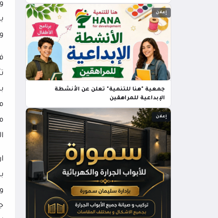
و
إعلان
ي
و
ف
ت
ب
جمعية "هنا للتنمية" تعلن عن الأنشطة
الإبداعية للمراهقين
م
إعلان
م
ا
ا
ب
و
ج