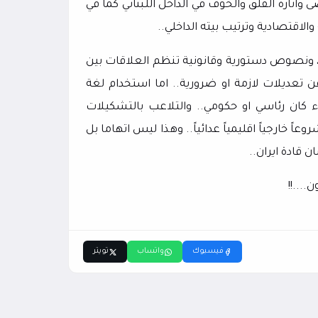
واثارة القلق والخوف في الداخل اللبناني كما في
الاقتصادية وترتيب بيته الداخلي..
ه، ونصوص دستورية وقانونية تنظم العلاقات بين
تعديلات لازمة او ضرورية.. اما استخدام لغة
كان رئاسي او حكومي.. والتلاعب بالتشكيلات
عاً خارجياً اقليمياً عدائياً.. وهذا ليس اتهاما بل
 قادة ايران..
...!!
فيسبوك
واتساب
تويتر