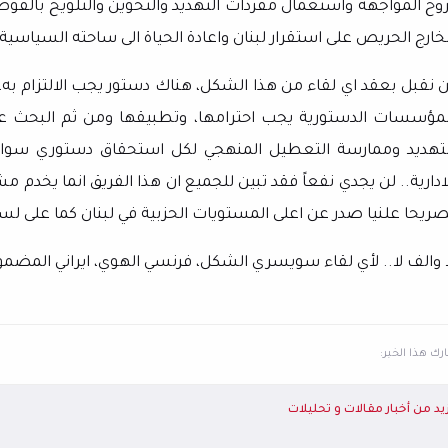
روح المواجهة واستعمال مفردات التهديد والتخوين والتلويح بالفوضى 
خارج الحريص على استقرار لبنان واعادة الحياة الى ساحته السياسية و
ن نقبل بعقد اي لقاء من هذا الشكل، هناك دستور يجب الالتزام ب
لمؤسسات الدستورية يجب احترامها، وتطبيقها ومن ثم البحث عن 
لتهديد وممارسة التعطيل المنهجي لكل استحقاق دستوري سواء 
ادارية.. لن يجدي نفعاً فقد تبين للجميع ان هذا الفريق انما يخدم مشرو
صريحا علنيا صدر عن اعلى المستويات الحزبية في لبنان كما على لسان
ا والف لا.. لأي لقاء سويسري الشكل، فرنسي الهوي، ايراني المضمون.
ك هذا الخبر:
يد من أخبار مقالات و تحليلات