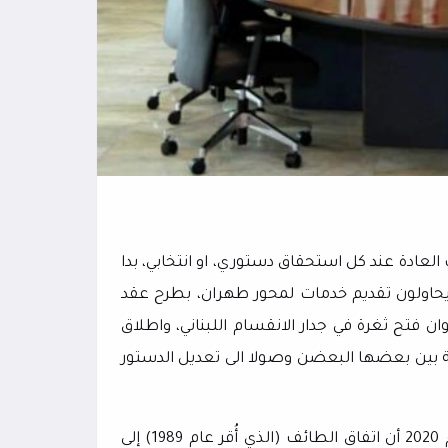
عادة عند كل استحقاق دستوري، او انتخابي، بدا
حاولون تقديم خدمات لمحور طهران، بطرح عقد
 فتح ثغرة في جدار الانقسام اللبناني، واطلاق
ية بين بعضها البعضن وصولا الى تعديل الدستور
وكان سبق للمفتي الجعفري الممتاز (احمد قبلان).. أن اعتبر في عام 2020 أن اتفاق الطائف (الذي أُقر عام 1989) إلى