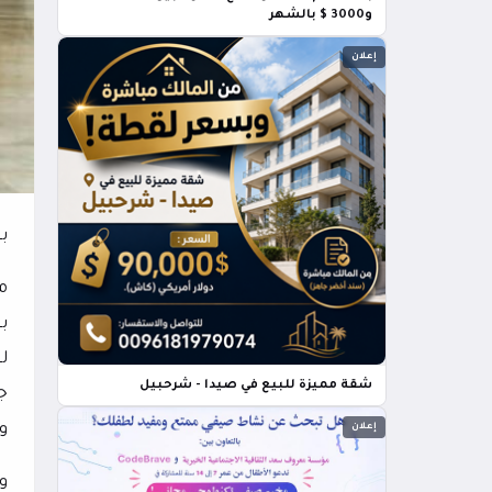
و3000 $ بالشهر
إعلان
ب
م
ب
ل
شقة مميزة للبيع في صيدا - شرحبيل
ج
و
إعلان