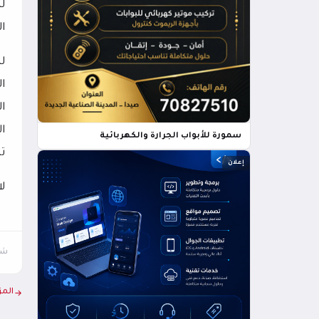
ل
ال
ل
ا
ا
ال
سمورة للأبواب الجرارة والكهربائية
ت
إعلان
ل
شار
المز