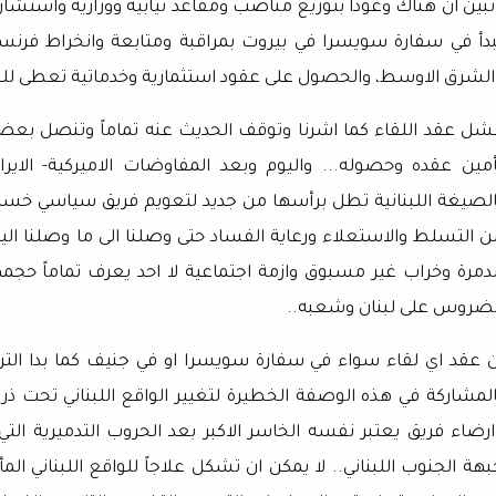
تبين ان هناك وعوداً بتوزيع مناصب ومقاعد نيابية ووزارية واستشار
بدأ في سفارة سويسرا في بيروت بمراقبة ومتابعة وانخراط فرنسي
الشرق الاوسط، والحصول على عقود استثمارية وخدماتية تعطى للشر
شل عقد اللقاء كما اشرنا وتوقف الحديث عنه تماماً وتنصل بعضه
أمين عقده وحصوله... واليوم وبعد المفاوضات الاميركية- الاي
الصيغة اللبنانية تطل برأسها من جديد لتعويم فريق سياسي خسر ال
ن التسلط والاستعلاء ورعاية الفساد حتى وصلنا الى ما وصلنا اليه
دمرة وخراب غير مسبوق وازمة اجتماعية لا احد يعرف تماماً حجمها 
لضروس على لبنان وشعبه..
ن عقد اي لقاء سواء في سفارة سويسرا او في جنيف كما بدا الترو
المشاركة في هذه الوصفة الخطيرة لتغيير الواقع اللبناني تحت ذري
ارضاء فريق يعتبر نفسه الخاسر الاكبر بعد الحروب التدميرية الت
بهة الجنوب اللبناني.. لا يمكن ان تشكل علاجاً للواقع اللبناني الم