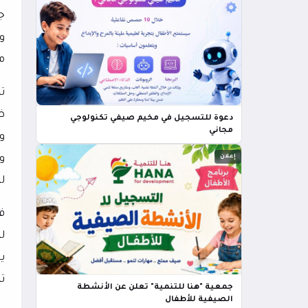
و
م
ت
ظ
دعوة للتسجيل في مخيم صيفي تكنولوجي
مجاني
و
إعلان
و
لت
ف
ل
ي
ت
جمعية "هنا للتنمية" تعلن عن الأنشطة
الصيفية للأطفال