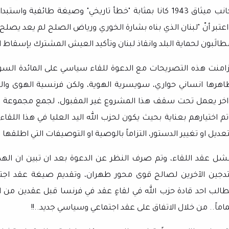
جانب ميثاق 1943 كانا بمثابة "خطأ تاريخي" وصيغة طائفي
اعتبر أنّ "لبنان الذي بناه بشارة الخوري ورياض الصلح لم يعد يص
طالَبون لحماية البلد وانقاذ لبنان وتأكيد العيش المشترك بإسقاط ا
زامنت هذه التصريحات مع الدعوة للقاء سياسي على المائدة الس
اهرها انساني حواري، سويسرية الهوية، ولكن فرنسية الهوى وال
اخر يعمل تحت سقف هذا المشروع غير المقبول، لجمع مجموعة 
تم اختيارهم بعناية بحيث يكون لحزب الله اليد العليا في هذا اللقاء
عديل او تغيير الدستور، التزاماً بالوصية او التوصيفات التي اطلقها
شل عقد اللقاء، وتم صرف النظر عن الدعوة بعد ان تبين ان الهد
تدجين الآخرين لصالح قوى محور طهران، وتقديم صيغة عقد اجتما
طالب احد قادة حزب الله في لقاءٍ عقد في فرنسا قبل عقدين من الزم
ماماً.. من خلال الاتفاق على عقد اجتماعي وسياسي جديد..!!