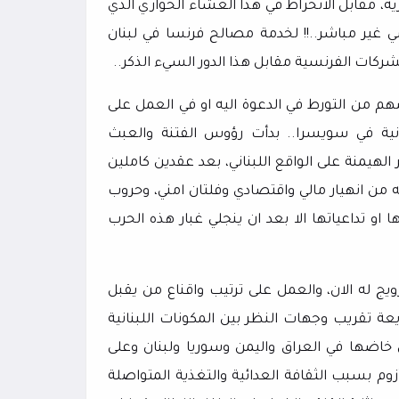
ية، مقابل الانخراط في هذا العشاء الحواري الذي
 غير مباشر..!! لخدمة مصالح فرنسا في لبنان
كات الفرنسية مقابل هذا الدور السيء الذكر..
م من التورط في الدعوة اليه او في العمل على
رانية في سويسرا.. بدأت رؤوس الفتنة والعبث
هيمنة على الواقع اللبناني، بعد عقدين كاملين
 من انهيار مالي واقتصادي وفلتان امني، وحروب
او تداعياتها الا بعد ان ينجلي غبار هذه الحرب
يج له الان، والعمل على ترتيب واقناع من يقبل
عة تقريب وجهات النظر بين المكونات اللبنانية
ي خاضها في العراق واليمن وسوريا ولبنان وعلى
أزوم بسبب الثقافة العدائية والتغذية المتواصلة