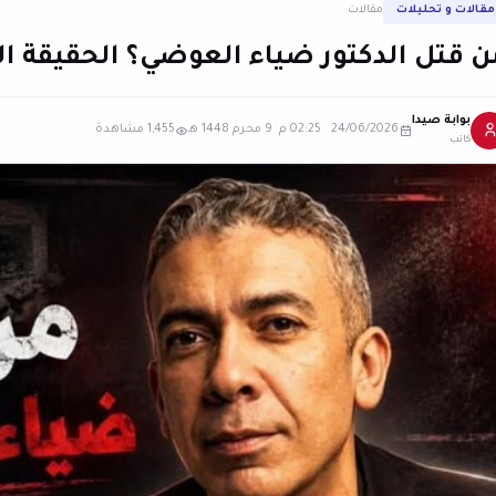
مقالات و تحليلات
مقالات
ن قتل الدكتور ضياء العوضي؟ الحقيقة ال
بوابة صيدا
24/06/2026 02:25 م
·
9 محرم 1448 هـ
1,455 مشاهدة
كاتب