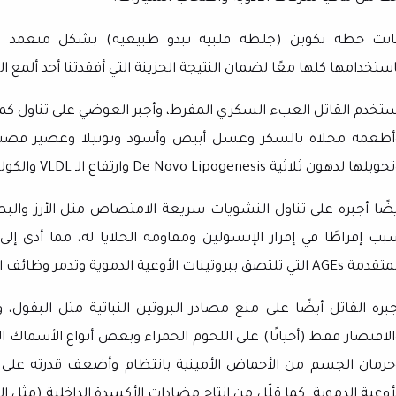
انت خطة تكوين (جلطة قلبية تبدو طبيعية) بشكل متعمد و
ستخدامها كلها معًا لضمان النتيجة الحزينة التي أفقدتنا أحد ألمع ال
ستخدم القاتل العبء السكري المفرط، وأجبر العوضي على تناول كم
أطعمة محلاة بالسكر وعسل أبيض وأسود ونوتيلا وعصير قصب ب
تحويلها لدهون ثلاثية
De Novo Lipogenesis
وارتفاع الـ
VLDL
والكول
يضًا أجبره على تناول النشويات سريعة الامتصاص مثل الأرز وال
بب إفراطًا في إفراز الإنسولين ومقاومة الخلايا له، مما أدى إلى 
لمتقدمة
AGEs
التي تلتصق ببروتينات الأوعية الدموية وتدمر وظائف ا
جبره القاتل أيضًا على منع مصادر البروتين النباتية مثل البقول، 
الاقتصار فقط (أحيانًا) على اللحوم الحمراء وبعض أنواع الأسماك ال
حرمان الجسم من الأحماض الأمينية بانتظام وأضعف قدرته على تج
لأوعية الدموية. كما قلّل من إنتاج مضادات الأكسدة الداخلية (مثل ا