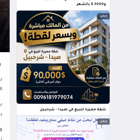
و3000 $ بالشهر
إعلان
ر
ب
ا
ب
شقة مميزة للبيع في صيدا - شرحبيل
ب
إعلان
و
ت