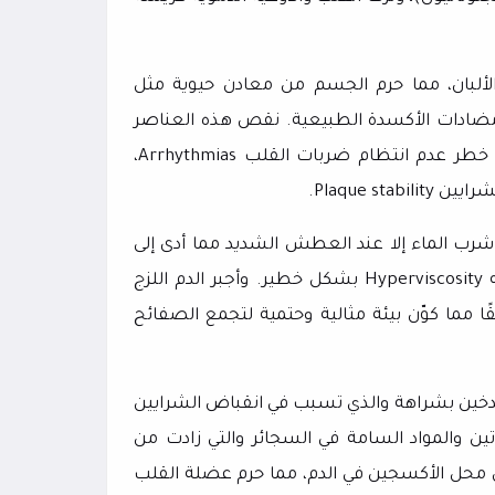
الألبان، مما حرم الجسم من معادن حيوية مثل
ومضادات الأكسدة الطبيعية. نقص هذه العناصر
من خطر عدم انتظام ضربات القلب
Arrhythmias
،
لشرايين
Plaque stability
.
شرب الماء إلا عند العطش الشديد مما أدى إلى
ه
Hyperviscosity
بشكل خطير. وأجبر الدم اللزج
 مما كوّن بيئة مثالية وحتمية لتجمع الصفائح
التدخين بشراهة والذي تسبب في انقباض الشرايين
ن والمواد السامة في السجائر والتي زادت من
حل محل الأكسجين في الدم، مما حرم عضلة القلب