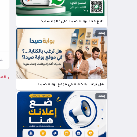
تابع قناة بوابة صيدا على "الواتساب"
إعلان
شار
المز
هل ترغب بالكتابة في موقع بوابة صيدا
إعلان