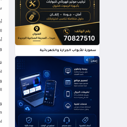
س
أ
ا
أ
و
سمورة للأبواب الجرارة والكهربائية
إعلان
ف
ا
و
ا
و
m
ا