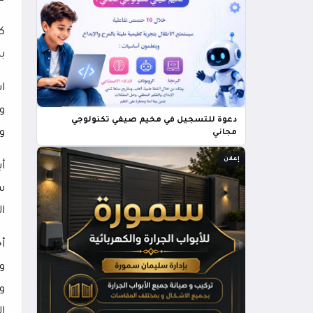
ك
با
ا
و
دعوة للتسجيل في مخيم صيفي تكنولوجي
و
مجاني
إعلان
أ
س
ا
أ
و
و
ا