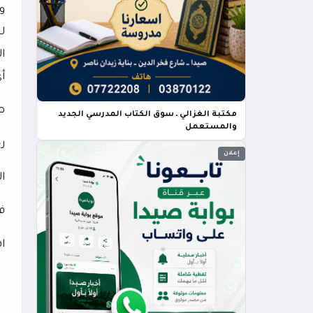
و
ل
ا
أ
ط
مكتبة الغزالي ـ سوق الكتاب المدرسي الجديد
والمستعمل
ر
إعلان
ا
ف
ا