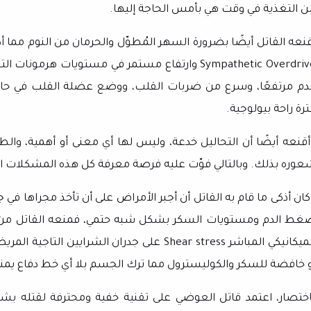
ن التغذية في وقت هي بأمس الحاجة إليها.
قنعه القاتل أيضًا بضرورة السهر المُطوّل والحرمان من النوم مما
Sympathetic Overdriv
وارتفاع مستمر في مستويات هرمونات التوتر
لدم مرتفعًا، وسرع من ضربات القلب، ووضع عضلة القلب في حال
رة راحة بيولوجية.
أقنعه أيضًا أن التحاليل خدعة، وليس لها أي معنى أو أهمية، وال
عوره بذلك. وبالتالي فوّت عليه فرصة معرفة كل هذه المشكلات 
كان أذكى ما قام به القاتل أن أجبر الأمراض على أن تأخذ مجراها في
غط الدم ومستويات السكر بشكل شبه حتمي، فمنعه القاتل من ت
لميكانيكي المباشر
Shear stress
على جدران الشرايين التاجية المريض
و خافضة للسكر والكوليسترول مما ترك الجسم بلا أي خط دفاع يمنع 
اختصار، اعتمد قاتل العوضي على تقنية خفية ومحترفة لقتله 