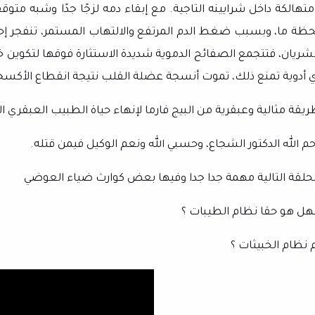
متهالكة داخل شرايينه التاجية. مع إبقاء دمه لزجًا جدًا وشبه متو
حظة ما، وبسبب ضغط الدم المرتفع والالتهاب المستمر، تنفجر إح
لشريان، فتتجمع الصفائح الدموية شديدة الاستثارة فوقها لتكوين خثر
ي أدوية تمنع ذلك، تموت أنسجة عضلة القلب نتيجة انقطاع الأكسجي
ريقة مثالية وعبقرية من البيج فارما لإنهاء حياة الطبيب العبقر
حم الله الدكتور الشجاع، وحسبي الله ونعم الوكيل فيمن قتله.
لحلقة التالية مهمة جدا جدا وفيها بعض كوارث ضياء العوضي
هل هو حقا نظام الطيبات ؟
م نظام الخبيثات ؟