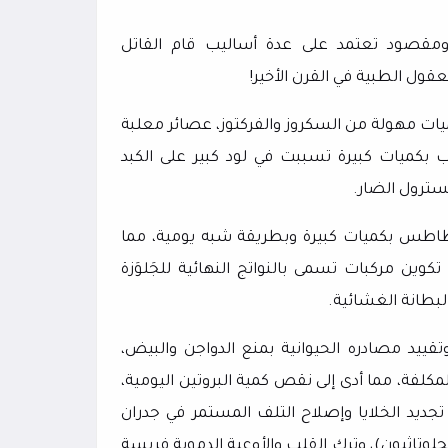
مقصود تعتمد على عدة أساليب قام القاتل
عقول الطبية في القرن الأخير!
يات مهولة من السكروز والفركتوز، عصائر معلبة
كميات كبيرة تسببت في لود كبير على الكبد
سترول الضار.
بطاطس بكميات كبيرة وبطريقة شبه يومية، مما
تكوين مركبات تسمى بالنواتج النهائية للجَلوَزة
لبطانة الغشائية.
وتقييد مصادره الحيوانية بمنع الدواجن والبيض،
مكلفة، مما أدى إلى نقص كمية البروتين اليومية،
ديد الخلايا وإصلاح التلف المستمر في جدران
لجلوتاثيون)، وترك القلب والأوعية الدموية فريسة