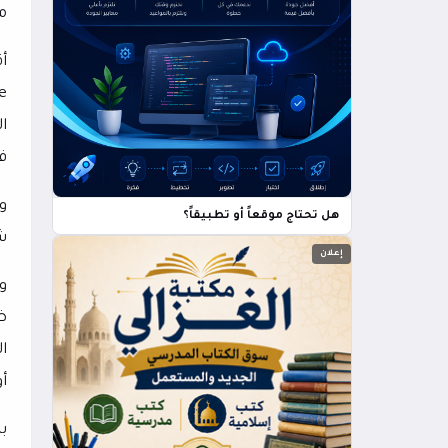
م
أ
e
ا
فت
و
هل تحتاج موقعاً أو تطبيقاً؟
ش
إعلان
و
ض
ا
أ
ب