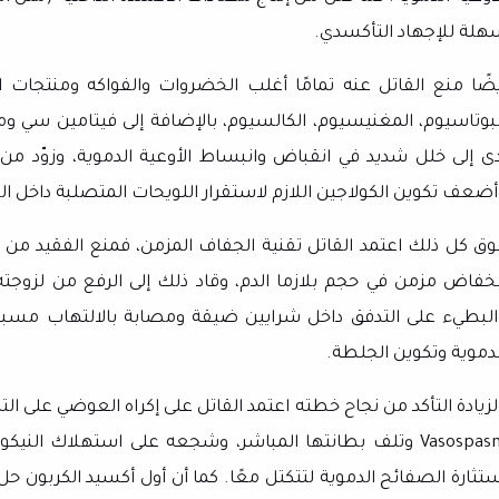
هلة للإجهاد التأكسدي.
يضًا منع القاتل عنه تمامًا أغلب الخضروات والفواكه ومنتجات 
لبوتاسيوم، المغنيسيوم، الكالسيوم، بالإضافة إلى فيتامين سي 
دى إلى خلل شديد في انقباض وانبساط الأوعية الدموية، وزوّد 
أضعف تكوين الكولاجين اللازم لاستقرار اللويحات المتصلبة داخل ا
وق كل ذلك اعتمد القاتل تقنية الجفاف المزمن، فمنع الفقيد من 
نخفاض مزمن في حجم بلازما الدم، وقاد ذلك إلى الرفع من لزوجت
البطيء على التدفق داخل شرايين ضيقة ومصابة بالالتهاب مسبقًا
لدموية وتكوين الجلطة.
لزيادة التأكد من نجاح خطته اعتمد القاتل على إكراه العوضي على 
Vasospas
وتلف بطانتها المباشر، وشجعه على استهلاك النيكوتي
ستثارة الصفائح الدموية لتتكتل معًا. كما أن أول أكسيد الكربون 