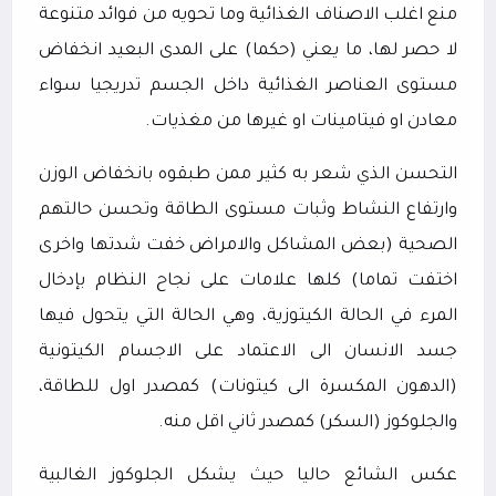
منع اغلب الاصناف الغذائية وما تحويه من فوائد متنوعة
لا حصر لها، ما يعني (حكما) على المدى البعيد انخفاض
مستوى العناصر الغذائية داخل الجسم تدريجيا سواء
معادن او فيتامينات او غيرها من مغذيات.
التحسن الذي شعر به كثير ممن طبقوه بانخفاض الوزن
وارتفاع النشاط وثبات مستوى الطاقة وتحسن حالتهم
الصحية (بعض المشاكل والامراض خفت شدتها واخرى
اختفت تماما) كلها علامات على نجاح النظام بإدخال
المرء في الحالة الكيتوزية، وهي الحالة التي يتحول فيها
جسد الانسان الى الاعتماد على الاجسام الكيتونية
(الدهون المكسرة الى كيتونات) كمصدر اول للطاقة،
والجلوكوز (السكر) كمصدر ثاني اقل منه.
عكس الشائع حاليا حيث يشكل الجلوكوز الغالبية