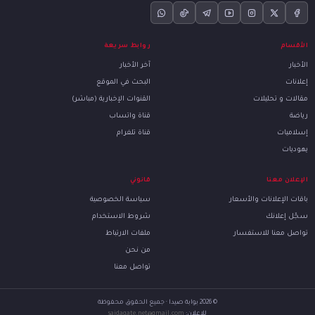
الأقسام
روابط سريعة
الأخبار
آخر الأخبار
إعلانات
البحث في الموقع
مقالات و تحليلات
القنوات الإخبارية (مباشر)
رياضة
قناة واتساب
إسلاميات
قناة تلغرام
يهوديات
الإعلان معنا
قانوني
باقات الإعلانات والأسعار
سياسة الخصوصية
سجّل إعلانك
شروط الاستخدام
تواصل معنا للاستفسار
ملفات الارتباط
من نحن
تواصل معنا
© 2026 بوابة صيدا · جميع الحقوق محفوظة
للإعلان:
saidagate.net@gmail.com