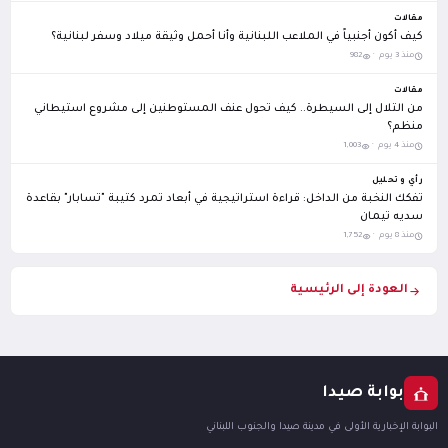
مقالات
كيف أكون أجنبياً في الملاعب اللبنانية وأنا أحمل وثيقة ميلاد وسفر لبنانية؟
منذ 3 يوم ·
982
مقالات
من التلال إلى السيطرة.. كيف تحول عنف المستوطنين إلى مشروع استيطاني
منظم؟
منذ 4 يوم ·
1,003
رأي و تحليل
تفكك النخبة من الداخل: قراءة استراتيجية في أبعاد تمرد كتيبة "تسابار" بقاعدة
سديه تيمان
منذ 8 يوم ·
1,752
العودة إلى الرئيسية
بوابة صيدا
البوابة الإخبارية الأولى في مدينة صيدا والجنوب اللبناني