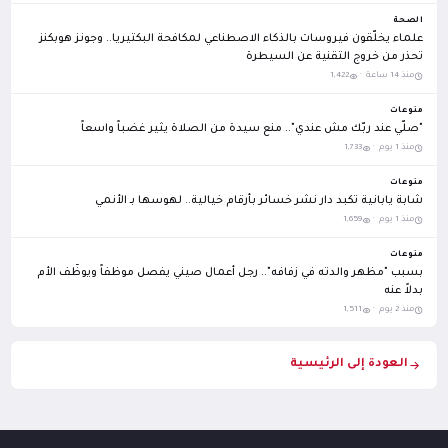
الصحة
علماء يخلّقون فيروسات بالذكاء الاصطناعي لمكافحة البكتيريا.. وجونز هوبكنز
تحذر من خروج التقنية عن السيطرة
منذ 14 ساعة ·
1,422
منوعات
"صلّي عند ربّك مش عندي".. منع سيدة من الصلاة يثير غضباً واسعاً
منذ 1 يوم ·
1,733
منوعات
شابة يابانية تكبد دار نشر خسائر بأرقام خيالية.. لهوسها بـ الأنمي
منذ 1 يوم ·
1,659
منوعات
بسبب "مظهر والدته في زفافه".. رجل أعمال صيني يفصل موظفاً ويوظّف الأم
بدلاً عنه
منذ 2 يوم ·
1,511
العودة إلى الرئيسية