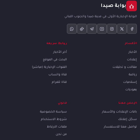
بوابة صيدا
البوابة الإخبارية الأولى في مدينة صيدا والجنوب اللبناني
الأقسام
روابط سريعة
الأخبار
آخر الأخبار
إعلانات
البحث في الموقع
مقالات و تحليلات
القنوات الإخبارية (مباشر)
رياضة
قناة واتساب
إسلاميات
قناة تلغرام
يهوديات
الإعلان معنا
قانوني
باقات الإعلانات والأسعار
سياسة الخصوصية
سجّل إعلانك
شروط الاستخدام
تواصل معنا للاستفسار
ملفات الارتباط
من نحن