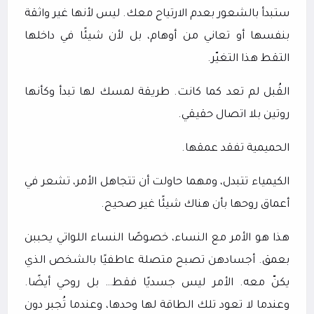
ستبدأ بالشعور بعدم الارتياح معك. ليس لأنها غير واثقة
بنفسها أو تعاني من أوهام، بل لأن شيئًا في داخلها
التقط هذا التغيّر.
القُبل لم تعد كما كانت. طريقة لمسك لها تبدأ وكأنها
روتين بلا اتصال حقيقي.
الحميمية تفقد عمقها.
الكيمياء تتبدل، ومهما حاولت أن تتجاهل الأمر، تشعر في
أعماق روحها بأن هناك شيئًا غير صحيح.
هذا هو الأمر مع النساء، خصوصًا النساء اللواتي يحببن
بعمق. أجسادهن تصبح متصلة عاطفيًا بالشخص الذي
يكنّ معه. الأمر ليس جسديًا فقط… بل روحي أيضًا.
وعندما لا تعود تلك الطاقة لها وحدها، وعندما تُجبر دون