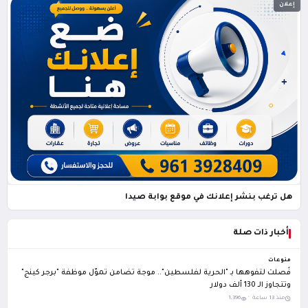
إعلان
هل ترغب بنشر إعلانك في موقع بوابة صيدا
أخبار ذات صلة
منوعات
فُصلت لتفوهها بـ "الحرية لفلسطين".. موجة تضامن تموّل موظفة "برجر كينج"
وتتجاوز الـ 130 ألف دولار
منذ 13 ساعة ·
1,396