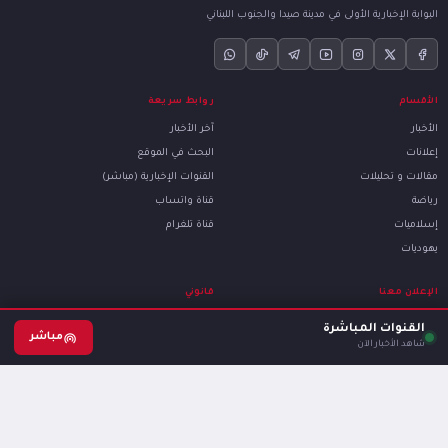
البوابة الإخبارية الأولى في مدينة صيدا والجنوب اللبناني
الأقسام
روابط سريعة
الأخبار
آخر الأخبار
إعلانات
البحث في الموقع
مقالات و تحليلات
القنوات الإخبارية (مباشر)
رياضة
قناة واتساب
إسلاميات
قناة تلغرام
يهوديات
الإعلان معنا
قانوني
باقات الإعلانات والأسعار
سياسة الخصوصية
القنوات المباشرة
مباشر
سجّل إعلانك
شروط الاستخدام
شاهد الأخبار الآن
تواصل معنا للاستفسار
ملفات الارتباط
من نحن
تواصل معنا