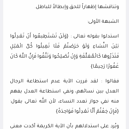
وتناقشها إظهاراً للحق وإبطالاً للباطل.
الشبهة الأولى:
استدلوا بقوله تعالى : {وَلَنْ تَسْتَطِيعُوا أَنْ تَعْدِلُوا
بَيْنَ النِّسَاءِ وَلَوْ حَرَصْتُمْ فَلَا تَمِيلُوا كُلَّ الْمَيْلِ
فَتَذَرُوهَا كَالْمُعَلَّقَةِ وَإِنْ تُصْلِحُوا وَتَتَّقُوا فَإِنَّ اللَّهَ كَانَ
غَفُورًا رَحِيمًا}
فقالوا : لقد قررت الآية عدم استطاعة الرجال
العدل بين نسائهم، ونفي استطاعة العدل يفهم
منه نفي جواز تعدد النساء، لأن الله تعالى يقول:
{فَإِنْ خِفْتُمْ أَلَّا تَعْدِلُوا فَوَاحِدَةً}
ويُرد على استدلالهم بأن الآية الكريمة أكدت معنى