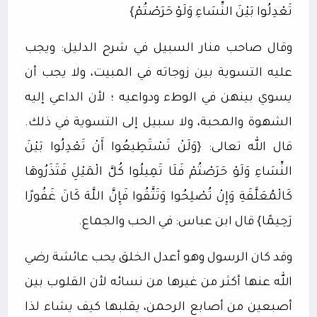
تَعْدِلُوا بَيْنَ النِّسَاءِ وَلَوْ حَرَصْتُمْ}
وقال صاحب منار السبيل في شرح الدليل: ويجب
عليه التسوية بين زوجاته في المبيت، ولا يجب أن
يسوي بينهن في الوطء ودواعيه ؛ لأن الداعي إليه
الشهوة والمحبة، ولا سبيل إلى التسوية في ذلك.
قال الله تعالى: {وَلَنْ تَسْتَطِيعُوا أَنْ تَعْدِلُوا بَيْنَ
النِّسَاءِ وَلَوْ حَرَصْتُمْ فَلَا تَمِيلُوا كُلَّ الْمَيْلِ فَتَذَرُوهَا
كَالْمُعَلَّقَةِ وَإِنْ تُصْلِحُوا وَتَتَّقُوا فَإِنَّ اللَّهَ كَانَ غَفُورًا
رَحِيمًا} قال ابن عباس: في الحب والجماع.
وقد كان الرسول وهو أعدل الخلق يحب عائشة رضي
الله عنها أكثر من غيرها من نسائه لأن القلوب بين
أصبعين من أصابع الرحمن، يقلبها كيف يشاء لذا