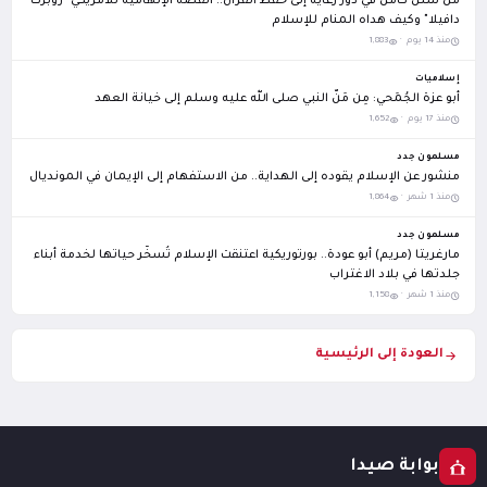
من شلل كامل في دور رعاية إلى حفظ القرآن.. القصة الإلهامية للأمريكي "روبرت
دافيلا" وكيف هداه المنام للإسلام
منذ 14 يوم ·
1,883
إسلاميات
أبو عزة الجُمَحي: مِن مَنّ النبي صلى الله عليه وسلم إلى خيانة العهد
منذ 17 يوم ·
1,652
مسلمون جدد
منشور عن الإسلام يقوده إلى الهداية.. من الاستفهام إلى الإيمان في المونديال
منذ 1 شهر ·
1,864
مسلمون جدد
مارغريتا (مريم) أبو عودة.. بورتوريكية اعتنقت الإسلام تُسخّر حياتها لخدمة أبناء
جلدتها في بلاد الاغتراب
منذ 1 شهر ·
1,158
العودة إلى الرئيسية
بوابة صيدا