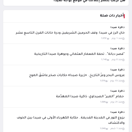
هل ترغب بنشر إعلانك في موقع بوابة صيدا
أخبار ذات صلة
ذاكرة صيدا
خان الرز في صيدا: وقف الحرمين الشريفين ودرة خانات القرن التاسع عشر
منذ 1 يوم ·
1,857
ذاكرة صيدا
"قصر دبانة".. تحفة المعمار العثماني وجوهرة صيدا التاريخية
منذ 8 يوم ·
1,748
ذاكرة صيدا
عروس البحر وعزُ التاريخ.. «زيرة صيدا» حكايات صخر عاشَقَ الموج
منذ 15 يوم ·
1,819
ذاكرة صيدا
حمام "المير" الصيداوي: ذاكرة صيدا المهدّمة
منذ 21 يوم ·
1,809
ذاكرة صيدا
بزوغ النور في المدينة القديمة.. حكاية الكهرباء الأولى في صيدا بين الخوف
والاكتشاف
منذ 1 شهر ·
1,840