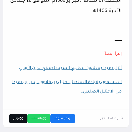
الجمعة 21 شباط / فبراير 1986م الموافق 12 جمادى
الآخرة 1406هـ..
ــــــــــــ
إقرأ ايضاً
أهل صيدا يسلمون مفاتيح المدينة لصلاح الدين الأيوبي
المسلمون بقيادة السلطان خليل بن قلاوون يحررون صيدا
من الاحتلال الصليبي..
شارك هذا الخبر:
فيسبوك
واتساب
تويتر