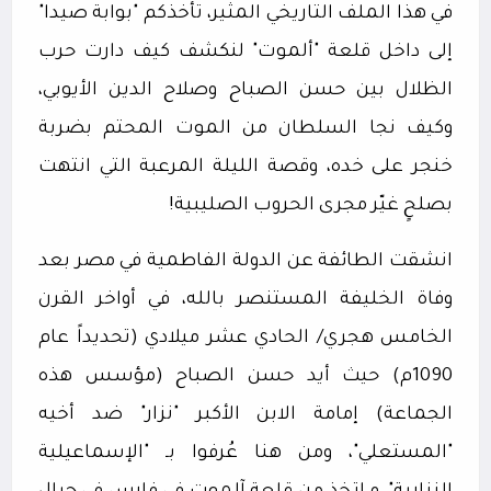
في هذا الملف التاريخي المثير، تأخذكم "بوابة صيدا"
إلى داخل قلعة "ألموت" لنكشف كيف دارت حرب
الظلال بين حسن الصباح وصلاح الدين الأيوبي،
وكيف نجا السلطان من الموت المحتم بضربة
خنجر على خده، وقصة الليلة المرعبة التي انتهت
بصلحٍ غيّر مجرى الحروب الصليبية!
انشقت الطائفة عن الدولة الفاطمية في مصر بعد
وفاة الخليفة المستنصر بالله، في أواخر القرن
الخامس هجري/ الحادي عشر ميلادي (تحديداً عام
1090م) حيث أيد حسن الصباح (مؤسس هذه
الجماعة) إمامة الابن الأكبر "نزار" ضد أخيه
"المستعلي"، ومن هنا عُرفوا بـ "الإسماعيلية