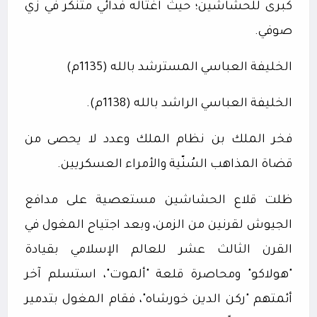
كبرى للحشاشين؛ حيث اغتاله فدائي متنكر في زي
صوفي.
الخليفة العباسي المسترشد بالله (1135م)
الخليفة العباسي الراشد بالله (1138م).
فخر الملك بن نظام الملك وعدد لا يحصى من
قضاة المذاهب السُنّية والأمراء العسكريين.
ظلت قلاع الحشاشين مستعصية على مدافع
الجيوش لقرنين من الزمن، وبعد اجتياح المغول في
القرن الثالث عشر للعالم الإسلامي بقيادة
"هولاكو" ومحاصرة قلعة "ألموت"، استسلم آخر
أئمتهم "ركن الدين خورشاه"، فقام المغول بتدمير