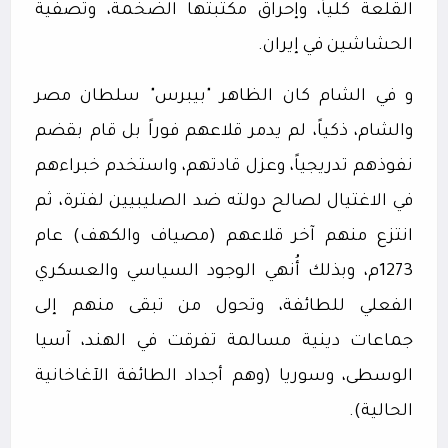
القلعة كلياً، وإحراق مكتبتها الضخمة، وتصفية
الحشاشين في إيران.
و في الشام كان الظاهر "بيبرس" سلطان مصر
والشام، ذكياً، لم يدمر قلاعهم فوراً بل قام بقضم
نفوذهم تدريجياً، وعزل قادتهم، واستخدم خبراءهم
في الاغتيال لصالح دولته ضد الصليبيين لفترة، ثم
انتزع منهم آخر قلاعهم (مصياف والكهف) عام
1273م، وبذلك أُنهي الوجود السياسي والعسكري
الفعلي للطائفة، وتحول من تبقى منهم إلى
جماعات دينية مسالمة تفرقت في الهند، آسيا
الوسطى، وسوريا (وهم أجداد الطائفة الآغاخانية
الحالية).