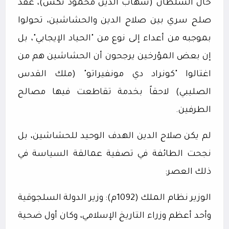
خال السلطان (شهاب الدين محمود تكش)، عُقد
صلح سري بين صلاح الدين والحشاشين، تحولوا
بموجبه من أعداء إلى نوع من "الحياد الإيجابي"، بل
إن بعض المؤرخين يرجحون أن الحشاشين هم من
اغتالوا "كونراد دي مونفيراتو" (ملك القدس
الصليبي) لاحقاً بخدمة تقاطعت فيها مصالح
الطرفين.
لم يكن صلاح الدين الهدف الوحيد للحشاشين، بل
نجحت الطائفة في تصفية عمالقة السياسة في
ذلك العصر:
الوزير نظام الملك (1092م): وزير الدولة السلجوقية
وأحد أعظم وزراء التاريخ الإسلامي، وكان أول ضحية