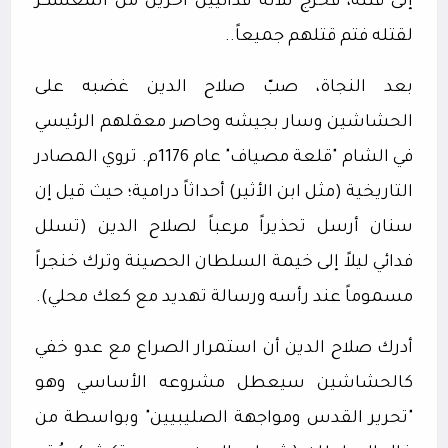
إلى قتله، فخرج ثلاثة فدائيين آخرين من المعسكر
لقتله فتم قتلهم جميعاً..
بعد النجاة، صبّ صلاح الدين غضبه على
الحشاشين وسار بجيشه وحاصر معقلهم الرئيسي
في الشام "قلعة مصياف" عام 1176م. تروي المصادر
التاريخية (مثل ابن الأثير) أحداثاً درامية؛ حيث قيل إن
سنان أرسل تحذيراً مرعباً لصلاح الدين (تسلل
فدائي ليلاً إلى خيمة السلطان الحصينة وترك خنجراً
مسموماً عند رأسه ورسالة تهديد مع كعك محلي).
أدرك صلاح الدين أن استمرار الصراع مع عدو خفي
كالحشاشين سيعطل مشروعه الأساسي وهو
"تحرير القدس ومواجهة الصليبيين" وبواسطة من