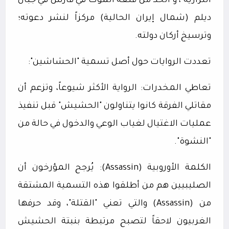
النزارية"، و اتخذ من قلعة آلموت في فارس في جبال
ديلم (شمال إيران الحالية) مركزاً لنشر دعوته؛
وترسيخ أركان دولته.
تعددت الروايات حول أصل تسمية "الحشاشين":
تعاطي المخدرات: الرواية الأكثر شيوعاً، وتزعم أن
مقاتلي الفرقة كانوا يتناولون "الحشيش" قبل تنفيذ
عمليات الاغتيال لغياب الوعي والدخول في حالة من
"النشوة".
الكلمة الأوروبية (
Assassin
): يُرجح المؤرخون أن
الصليبيين هم من أطلقوا هذه التسمية المشتقة
من (
Assassin
) والتي تعني "القتلة"، وقد حرفها
الغربيون لاحقاً لتصبح مرتبطة بنبتة الحشيش