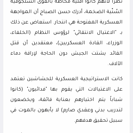
نظرًا لأنهم كانوا أقلية محاطة بالقوى السلجوقية
السُنّية الضخمة، أدرك حسن الصباح أن المواجهة
العسكرية المفتوحة هي انتحار. استعاض عن ذلك
بـ "الاغتيال الانتقائي" لرؤوس النظام (الخلفاء،
الوزراء، القادة العسكريين)، معتقدين أن قتل
القائد يشتت الجيش دون الحاجة لإراقة دماء
الآلاف.
كانت الاستراتيجية العسكرية للحشاشين تعتمد
على الاغتيالات التي يقوم بها "فدائيون" (كانوا
شباباً يتم اختيارهم بعناية فائقة، ويخضعون
لتدريب بدني وعقدي صارم) لا يأبهون بالموت في
سبيل تحقيق هدفهم.