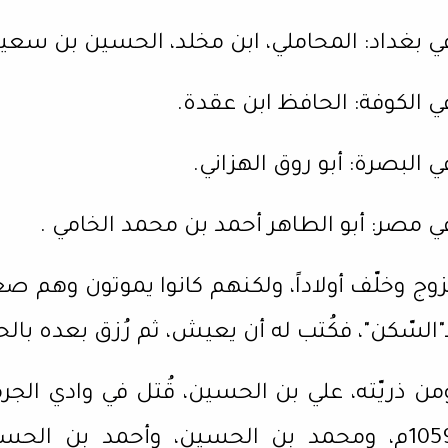
ي بغداد: المحاملي، ابن مخلد، الحسين بن سعي
ي الكوفة: الحافظ ابن عقدة.
ي البصرة: أبو روق الهزاني.
ي مصر: أبو الطاهر أحمد بن محمد الخامي .
زوج وخلّف أولاداً، ولكنهم كانوا يموتون وهم ص
ـ"السّكن"، فكُتب له أن يعيش، ثم رُزق بعده ب
1059م، ومحمد بن الحسين، وأحمد بن ال