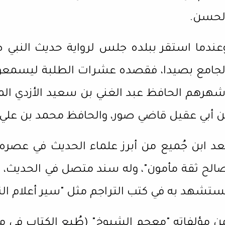
لحسن.
عندما استقر ببلده جلس لرواية حديث النبي 
لجامع بصيدا، فقصده عشرات الطلبة ليسمعوا 
شهرهم الحافظ عبد الغني بن سعيد الأزدي الم
ن أبي عقيل قاضي صور، والحافظ محمد بن علي
ُعد ابن جُميع من أبرز علماء الحديث في عصر
الح ثقة مأمون"، وله سند متصل في الحديث، و
ُستشهد به في كتب التراجم مثل "سير أعلام النبل
ن مؤلفاته "معجم الشيوخ" (طُبع الكتاب في 