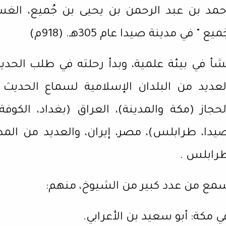
حمد بن عبد الرحمن بن يحيى بن جُميع، الغ
ميع " في مدينة صيدا عام 305هـ. (918م)
شأ في بيئة علمية، وبدأ رحلته في طلب الحد
لعديد من البلدان الإسلامية لسماع الحديث 
لحجاز (مكة والمدينة)، العراق (بغداد، الكو
يدا، طرابلس)، مصر، إيران، والعديد من المد
رابلس .
مع من عدد كبير من الشيوخ، منهم:
ي مكة: أبو سعيد بن الأعرابي.