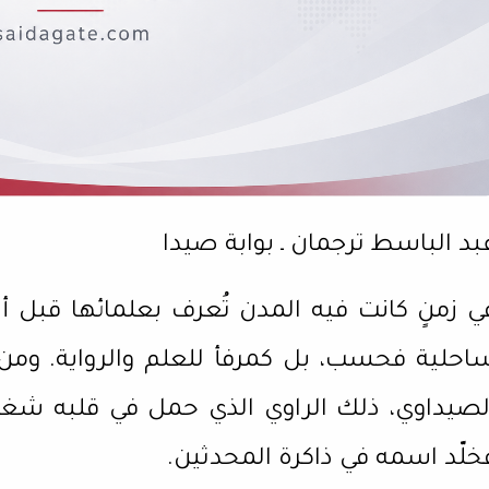
بد الباسط ترجمان ـ بوابة صيدا
ي زمنٍ كانت فيه المدن تُعرف بعلمائها قبل أ
احلية فحسب، بل كمرفأ للعلم والرواية. ومن 
لصيداوي، ذلك الراوي الذي حمل في قلبه شغف
خلّد اسمه في ذاكرة المحدثين.