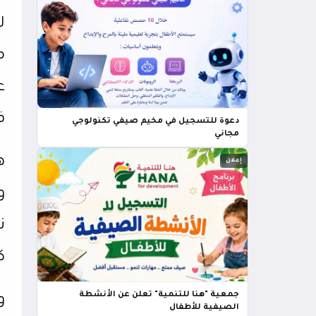
ل
م
ع
ف
دعوة للتسجيل في مخيم صيفي تكنولوجي
مجاني
ه
إعلان
و
ن
ك
جمعية "هنا للتنمية" تعلن عن الأنشطة
و
الصيفية للأطفال