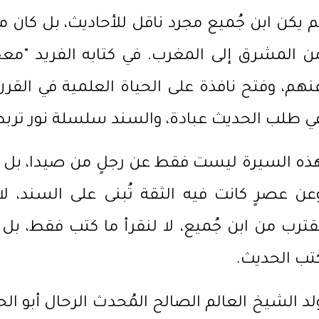
م يكن ابن جُميع مجرد ناقل للأحاديث، بل كان مؤرخ
ن المشرق إلى المغرب. في كتابه الفريد "مع
نهم، وفتح نافذة على الحياة العلمية في القرن
ي طلب الحديث عبادة، والسند سلسلة نور تربط ا
ذه السيرة ليست فقط عن رجلٍ من صيدا، بل عن
عن عصرٍ كانت فيه الثقة تُبنى على السند، 
قترب من ابن جُميع، لا لنقرأ ما كتب فقط، ب
تب الحديث.
لد الشيخ العالم الصالح المُحدث الرحال أبو 