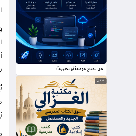
ا
و
ا
أ
ب
هل تحتاج موقعاً أو تطبيقاً؟
إعلان
ي
ص
ي
م