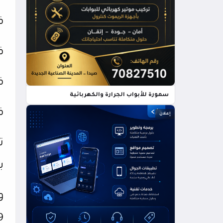
ف
ف
ف
سمورة للأبواب الجرارة والكهربائية
ف
إعلان
ت
ب