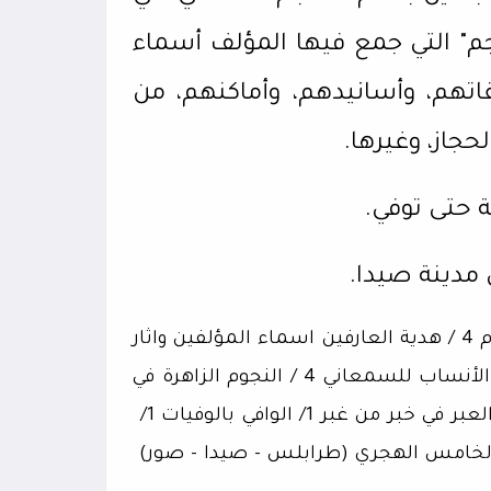
اجم" التي جمع فيها المؤلف أسماء
تهم، وأسانيدهم، وأماكنهم، من
حجاز، وغيرها.
 حتى توفي.
المصادر: (سير أعلام النبلاء 13، / معجم المؤلفين 5 / الأعلام 4 / هدية العارفين اسماء المؤلفين واثار
المصنفين المجلد الثاني مؤلفه اسماعيل باشا البغدادي / الأنساب للسمعاني 4 / النجوم الزاهرة في
بر 1/ الوافي بالوفيات 1/
ن الخامس الهجري (طرابلس - صيدا - صور)