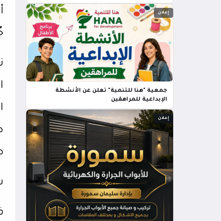
أ
إعلان
جُ
ن
ا
جمعية "هنا للتنمية" تعلن عن الأنشطة
الإبداعية للمراهقين
ا
إعلان
ص
ط
س
ف