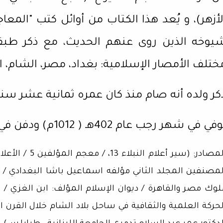
لأزهر)، و يُعد هذا الكتاب من أوائل كتب "المع
يوخه الذين روى عنهم الحديث، مع ذكر طبقا
ختلف الأمصار الإسلامية: بغداد، مصر، الشام، ال
كر ولده أنه صام منذ كان عمره ثمانية عشر سنة
في في شهر رجب عام 402هـ ( 1012م) ودفن في مدينة صيدا.
وك مصر والقاهرة / ديوان الإسلام المؤلف: ابن الغزي / العبر في خبر من غ
لحركة العلمية والثقافية في ساحل بلاد الشام خلال القر