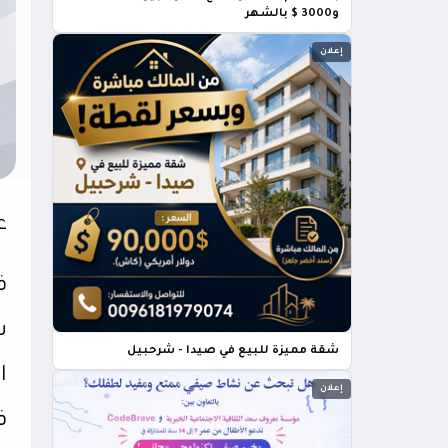
و3000 $ بالشهر
إعلان
ع
ف
س
شقة مميزة للبيع في صيدا - شرحبيل
ا
إعلان
ف