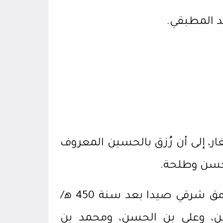
د المطبقي.
غار، إلى أن رُزق بالحسين المعروف
الحسن وطلحة.
ومن ذريّته، علي بن الحسين، قُتل في وادي الجرمق شرقي صيدا بعد سنة 450 ﻫ/
حسن، وعلي بن الحسن، ومحمد بن