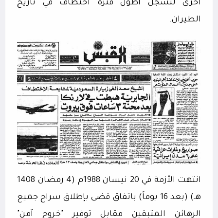
أخرى لتسجل أطول فترة اختطاف في تاريخ
الطيران.
انتهت الأزمة في 20 نيسان 1988م (4 رمضان 1408
هـ) (بعد 16 يوماً) باتفاق قضى بإطلاق سراح جميع
الرهائن المتبقين مقابل توفير "خروج آمن"