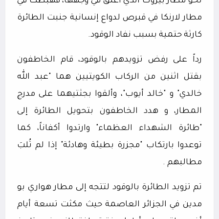
نحو مطار بيروت الذي أُغلق في وجهها، فهبطت في
مطار لارنكا في قبرص لدواع إنسانية جنبت الطائرة
كارثة حتمية بسبب نفاد الوقود.
رداً على رفض تزويدهم بالوقود، قام الخاطفون
بقتل اثنين من الركاب الكويتيين هما "عبد الله
خالدي" و "خالد أيوب"، وألقوا بجثتيهما على مدرج
المطار، و هدد الخاطفون بتحويل الطائرة إلى
"طائرة الشهداء العظماء" وارتدوا أكفاناً، كما
توعدوا بارتكاب "مجزرة بطيئة وهادئة" إذا لم تُلبَ
مطالبهم .
تم تزويد الطائرة بالوقود لتتجه إلى مطار هواري بو
مدين في الجزائر العاصمة حيث مكثت تسعة أيام