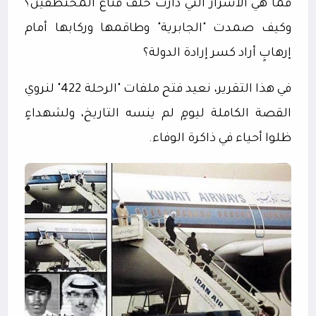
فما هي الأسرار التي دارت خلف قناع المختطفين؟
وكيف صمدت "الجابرية" وطاقمها وركابها أمام
إرهابٍ أراد كسر إرادة الدولة؟
في هذا التقرير، نعيد فتح ملفات "الرحلة 422" لنروي
القصة الكاملة ليومٍ لم ينسه التاريخ، ولشهداءٍ
ظلوا أحياء في ذاكرة الوفاء.