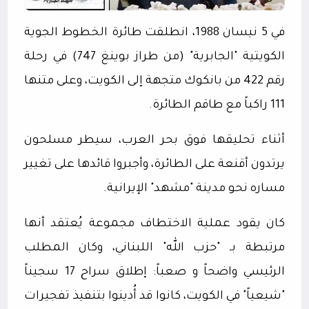
في 5 نيسان 1988، انطلقت طائرة الخطوط الجوية
الكويتية "الجابرية" (من طراز بوينغ 747) في رحلة
رقم 422 من بانكوك متجهة إلى الكويت، وعلى متنها
111 راكباً مع طاقم الطائرة.
أثناء تحليقها فوق بحر العرب، سيطر مسلحون
يرتدون أقنعة على الطائرة، وأجبروا قائدها على تغيير
مساره نحو مدينة "مشهد" الإيرانية.
كان يقود عملية الاختطاف مجموعة يُعتقد أنها
مرتبطة بـ "حزب الله" اللبناني، وكان المطلب
الرئيسي واضحاً و صعباً: إطلاق سراح 17 سجيناً
"شيعياً" في الكويت، كانوا قد أُدينوا بتنفيذ تفجيرات