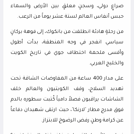
صراعٍ دولي، وسجنٍ معلقٍ بين الأرض والسماء
حبس أنفاس العالم لستة عشر يوماً من الرعب.
من رحلةٍ هادئة انطلقت من بانكوك، إلى فوهة بركانٍ
سياسي انفجر في وجه المنطقة، بدأت أطول
وأقسى ملحمة اختطاف جوي في تاريخ الكويت
والخليج العربي.
على مدار 400 ساعة من المفاوضات الشاقة تحت
تهديد السلاح، وقف الكويتيون والعالم خلف
الشاشات يراقبون فصلاً دامياً كُتبت سطوره بالدم
فوق مدرج مطار 'لارنكا'، حيث ارتقى شهيدان دفاعاً
عن كرامة وطنٍ رفض الرضوخ للابتزاز.