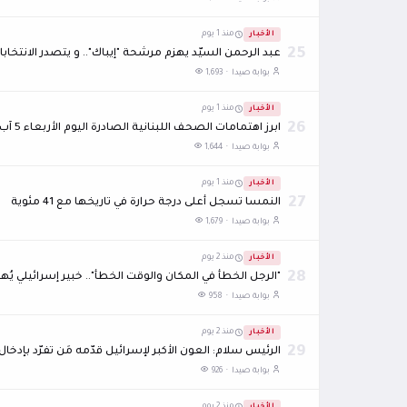
الأخبار
منذ 1 يوم
25
عبد الرحمن السيّد يهزم مرشّحة "إيباك".. و يتصدر الانت
بوابة صيدا ·
1,693
الأخبار
منذ 1 يوم
26
ابرز اهتمامات الصحف اللبنانية الصادرة اليوم الأربعاء 5 آب 2026
بوابة صيدا ·
1,644
الأخبار
منذ 1 يوم
27
النمسا تسجل أعلى درجة حرارة في تاريخها مع 41 مئوية
بوابة صيدا ·
1,679
الأخبار
منذ 2 يوم
28
"الرجل الخطأ في المكان والوقت الخطأ".. خبير إسرائيلي يُها
بوابة صيدا ·
958
الأخبار
منذ 2 يوم
29
الرئيس سلام: العون الأكبر لإسرائيل قدّمه مَن تفرّد بإدخ
بوابة صيدا ·
926
الأخبار