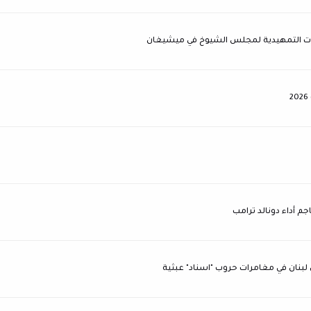
خابات التمهيدية لمجلس الشيوخ في ميشيغان
جم أداء دونالد ترامب
ال لبنان في مغامرات حروب "اسناد" عبثية