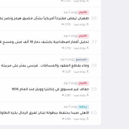
بوابة صيدا ·
1,755
الأخبار
منذ 3 يوم
36
طهران ترفض مقترحاً أمريكياً بشأن مضيق هرمز وتصر على 
بوابة صيدا ·
2,135
الأخبار
منذ 3 يوم
37
تحليل أقمار اصطناعية يكشف دمار 18 ألف مبنى ومسح قري حدودية بالكامل في جنوب لبنان
بوابة صيدا ·
2,110
المجتمع
منذ 3 يوم
38
وفاء يقطع العقود والمسافات.. فرنسي يعثر على مربيته الإيفوارية بعد 38 عام
بوابة صيدا ·
2,237
الأخبار
منذ 3 يوم
39
جفاف غير مسبوق في إنكلترا وويلز منذ العام 1836
بوابة صيدا ·
2,247
رياضة
منذ 3 يوم
40
الأهلي صيدا يحتفظ ببطولة لبنان لفرق الرجال بكرة الطاولة
بوابة صيدا ·
2,303