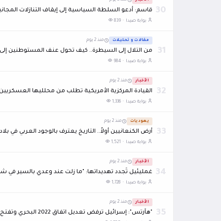
منذ 2 يوم
30
قاسم: أدعو السلطة السياسية إلى إيقاف التنازلات المجانية 
بوابة صيدا ·
839
مقالات و تحليلات
منذ 2 يوم
31
من التلال إلى السيطرة.. كيف تحول عنف المستوطنين إ
بوابة صيدا ·
984
الأخبار
منذ 2 يوم
32
القيادة المركزية الأمريكية تطلب من محلليها العسكريين أف
بوابة صيدا ·
1,336
يهوديات
منذ 2 يوم
33
أرض الكنعانيين أولاً.. التاريخ يعترف بالوجود العربي في بل
بوابة صيدا ·
1,521
الأخبار
منذ 2 يوم
34
غمليئيل تُجدد تهديداتها: "ما زلت عند وعدي بالسير في ش
بوابة صيدا ·
1,728
الأخبار
منذ 2 يوم
35
"هآرتس": إسرائيل ترفض تعديل اتفاق 2022 البحري وتفتح ملف الترسيم البري في روما