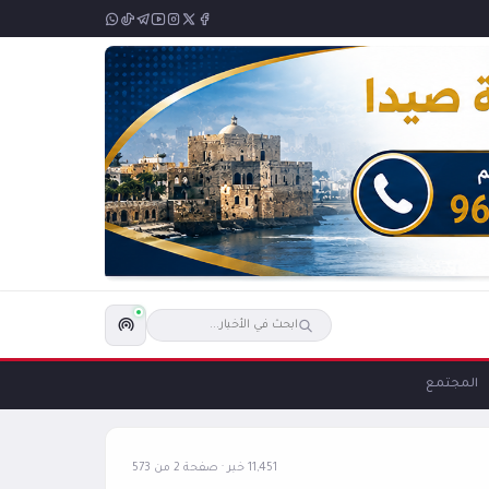
المجتمع
11,451 خبر · صفحة 2 من 573