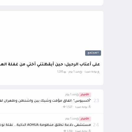
المجتمع
على أعتاب الرحيل: حين أيقظتني أختي من غفلة الع
بوابة صيدا ·
منذ 1 يوم ·
1,295
الأخبار
منذ 1 يوم
23
"أكسيوس": اتفاق مؤقت وشيك بين واشنطن وطهران لفتح
بوابة صيدا ·
1,527
الأخبار
منذ 1 يوم
24
مستشفى دلاعة تطلق منظومة AOHUA الذكية... نقلة نوعية في عالم المناظير الطبية
بوابة صيدا ·
1,733