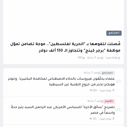
المجتمع
فُصلت لتفوهها بـ "الحرية لفلسطين".. موجة تضامن تموّل
موظفة "برجر كينج" وتتجاوز الـ 130 ألف دولار
بوابة صيدا ·
منذ 5 ساعة ·
580
المجتمع
منذ 5 ساعة
علماء يخلّقون فيروسات بالذكاء الاصطناعي لمكافحة البكتيريا.. وجونز
03
هوبكنز تحذر من خروج التقنية عن السيطرة
بوابة صيدا ·
629
الأخبار
منذ 7 ساعة
تصريح "سائق الأجرة" للسياسي الأمريكي عبد الرحمن السيد يثير جدلاً
04
واسعاً في مصر
بوابة صيدا ·
725