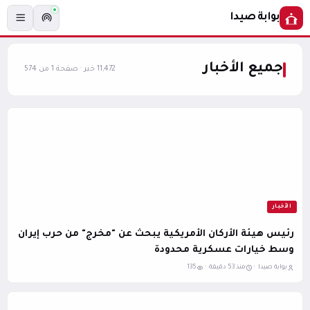
بوابة صيدا
جميع الأخبار
11,472 خبر · صفحة 1 من 574
الأخبار
رئيس هيئة الأركان الأمريكية يبحث عن "مخرج" من حرب إيران
وسط خيارات عسكرية محدودة
بوابة صيدا ·
منذ 53 دقيقة ·
135