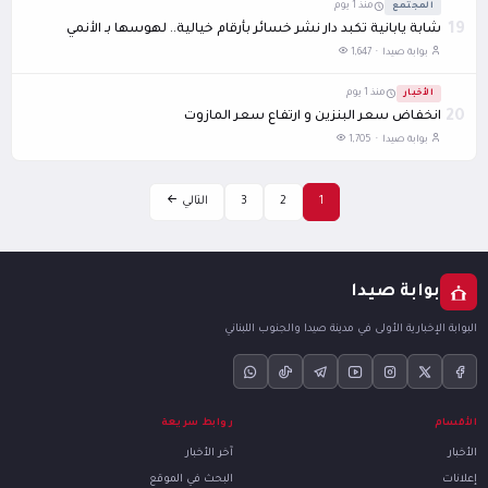
المجتمع
منذ 1 يوم
19
شابة يابانية تكبد دار نشر خسائر بأرقام خيالية.. لهوسها بـ الأنمي
بوابة صيدا ·
1,647
الأخبار
منذ 1 يوم
20
انخفاض سعر البنزين و ارتفاع سعر المازوت
بوابة صيدا ·
1,705
1
2
3
التالي
بوابة صيدا
البوابة الإخبارية الأولى في مدينة صيدا والجنوب اللبناني
الأقسام
روابط سريعة
الأخبار
آخر الأخبار
إعلانات
البحث في الموقع