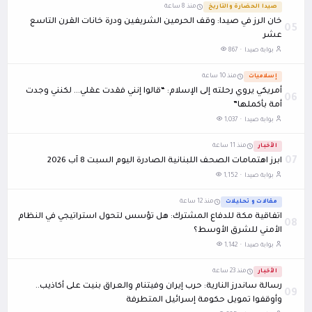
صيدا الحضارة والتاريخ
منذ 8 ساعة
خان الرز في صيدا: وقف الحرمين الشريفين ودرة خانات القرن التاسع
05
عشر
بوابة صيدا ·
867
إسلاميات
منذ 10 ساعة
أمريكي يروي رحلته إلى الإسلام: “قالوا إنني فقدت عقلي… لكنني وجدت
06
أمة بأكملها”
بوابة صيدا ·
1,037
الأخبار
منذ 11 ساعة
07
ابرز اهتمامات الصحف اللبنانية الصادرة اليوم السبت 8 آب 2026
بوابة صيدا ·
1,152
مقالات و تحليلات
منذ 12 ساعة
اتفاقية مكة للدفاع المشترك: هل تؤسس لتحول استراتيجي في النظام
08
الأمني للشرق الأوسط؟
بوابة صيدا ·
1,142
الأخبار
منذ 23 ساعة
رسالة ساندرز النارية: حرب إيران وفيتنام والعراق بنيت على أكاذيب..
09
وأوقفوا تمويل حكومة إسرائيل المتطرفة