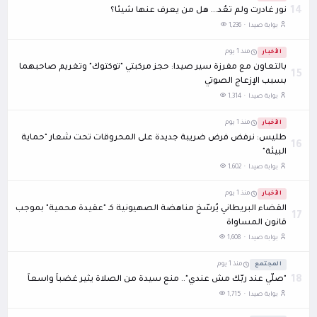
14
نور غادرت ولم تعُد... هل من يعرف عنها شيئًا؟
بوابة صيدا ·
1,236
الأخبار
منذ 1 يوم
بالتعاون مع مفرزة سير صيدا: حجز مركبتي "توكتوك" وتغريم صاحبهما
15
بسبب الإزعاج الصوتي
بوابة صيدا ·
1,314
الأخبار
منذ 1 يوم
طليس: نرفض فرض ضريبة جديدة على المحروقات تحت شعار "حماية
16
البيئة"
بوابة صيدا ·
1,602
الأخبار
منذ 1 يوم
القضاء البريطاني يُرسّخ مناهضة الصهيونية كـ "عقيدة محمية" بموجب
17
قانون المساواة
بوابة صيدا ·
1,608
المجتمع
منذ 1 يوم
18
"صلّي عند ربّك مش عندي".. منع سيدة من الصلاة يثير غضباً واسعاً
بوابة صيدا ·
1,715