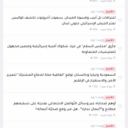
بوابة صيدا ·
885
الأخبار
منذ 1 يوم
اعترافات تل أبيب وقسوة الميدان: يديعوت أحرونوت تكشف كواليس
10
تعثر الجيش الإسرائيلي جنوبي لبنان
بوابة صيدا ·
954
الأخبار
منذ 1 يوم
مأزق "مجلس السلام" في غزة: شكوك أمنية إسرائيلية ومصير مجهول
11
للمليشيات المتعاونة
بوابة صيدا ·
970
الأخبار
منذ 1 يوم
السعودية وتركيا وباكستان توقع "اتفاقية مكة للدفاع المشترك" لتعزيز
12
الأمن والاستقرار في الإقليم
بوابة صيدا ·
1,192
الأخبار
منذ 1 يوم
أوهم ضحاياه عبر وسائل التّواصل الاجتماعي بقدرته على تسليمهم
13
مطابخ و”أعمال نجارة”.. هل من وقع ضحيّة أعماله؟
بوابة صيدا ·
1,219
الأخبار
منذ 1 يوم