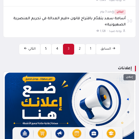
بوابة صيدا ·
1,049
لبنان
منذ 3 يوم
أسامة سعد يتقدّم باقتراح قانون «قيم العدالة في تجريم العنصرية
30
الصهيونية»
بوابة صيدا ·
1,128
السابق
1
2
3
4
5
التالي
إعلانات
إعلان