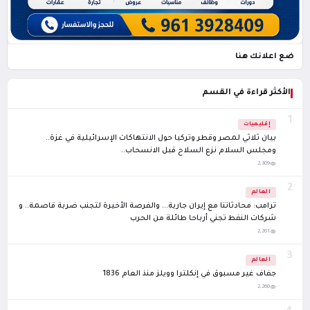
ضع اعلانك هنا
الأكثر قراءة في القسم
1
إقليميات
بيان ثلاثي لمصر وقطر وتركيا حول الانتهاكات الإسرائيلية في غزة..
ومجلس السلام نزع السلاح قبل الانسحاب..
2,309
2
العالم
ترامب: محادثاتنا مع إيران جارية... والفرصة الأخيرة لتجنب ضربة قاصمة.. و
شركات النفط تجني أرباحا طائلة من الحرب
2,261
3
العالم
جفاف غير مسبوق في إنكلترا وويلز منذ العام 1836
2,260