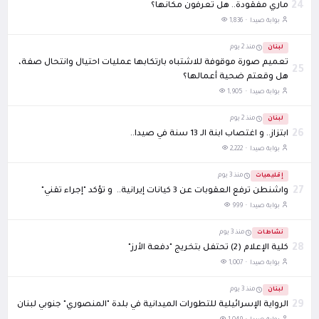
24
ماري مفقودة.. هل تعرفون مكانها؟
بوابة صيدا ·
1,836
لبنان
منذ 2 يوم
تعميم صورة موقوفة للاشتباه بارتكابها عمليات احتيال وانتحال صفة،
25
هل وقعتم ضحية أعمالها؟
بوابة صيدا ·
1,905
لبنان
منذ 2 يوم
26
ابتزاز.. و اغتصاب ابنة الـ 13 سنة في صيدا..
بوابة صيدا ·
2,222
إقليميات
منذ 3 يوم
27
واشنطن ترفع العقوبات عن 3 كيانات إيرانية.. و تؤكد "إجراء تقني"
بوابة صيدا ·
999
نشاطات
منذ 3 يوم
28
كلية الإعلام (2) تحتفل بتخريج "دفعة الأرز"
بوابة صيدا ·
1,007
لبنان
منذ 3 يوم
29
الرواية الإسرائيلية للتطورات الميدانية في بلدة "المنصوري" جنوبي لبنان