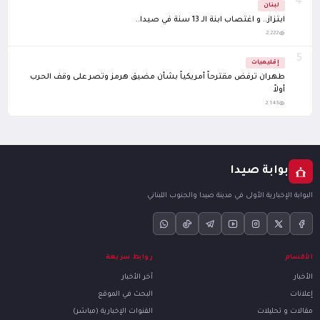
4
لبنان
ابتزاز.. و اغتصاب ابنة الـ 13 سنة في صيدا..
2,222
5
إقليميات
طهران ترفض مقترحاً أمريكياً بشأن مضيق هرمز وتصر على وقف الحرب
أولاً
2,143
بوابة صيدا
البوابة الإخبارية الأولى في مدينة صيدا والجنوب اللبناني
الأقسام
روابط سريعة
الأخبار
آخر الأخبار
إعلانات
البحث في الموقع
مقالات و تحليلات
القنوات الإخبارية (مباشر)