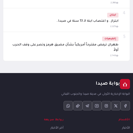
2,260
4
لبنان
ابتزاز.. و اغتصاب ابنة الـ 13 سنة في صيدا..
2,225
5
إقليميات
طهران ترفض مقترحاً أمريكياً بشأن مضيق هرمز وتصر على وقف الحرب
أولاً
2,143
بوابة صيدا
البوابة الإخبارية الأولى في مدينة صيدا والجنوب اللبناني
الأقسام
روابط سريعة
الأخبار
آخر الأخبار