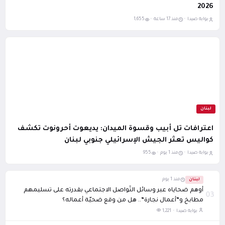
2026
بوابة صيدا ·
منذ 17 ساعة ·
1,655
لبنان
اعترافات تل أبيب وقسوة الميدان: يديعوت أحرونوت تكشف
كواليس تعثر الجيش الإسرائيلي جنوبي لبنان
بوابة صيدا ·
منذ 1 يوم ·
955
لبنان
منذ 1 يوم
أوهم ضحاياه عبر وسائل التّواصل الاجتماعي بقدرته على تسليمهم
03
مطابخ و”أعمال نجارة”.. هل من وقع ضحيّة أعماله؟
بوابة صيدا ·
1,221