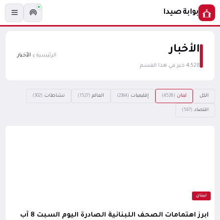
بوابة صيدا
الأخبار
الرئيسية
الأخبار
4,528 خبر في هذا القسم
الكل
لبنان
إقليميات
العالم
نشاطات
(302)
(1527)
(2364)
(4528)
اقتصاد
(567)
لبنان
ابرز اهتمامات الصحف اللبنانية الصادرة اليوم السبت 8 آب