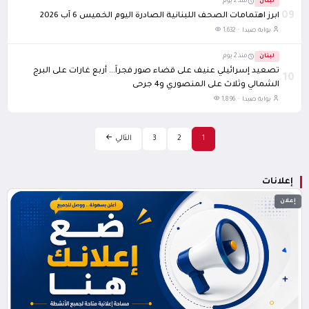
لبنان
منذ 2 يوم
09
ابرز اهتمامات الصحف اللبنانية الصادرة اليوم الخميس 6 آب 2026
بوابة صيدا ·
1,632
لبنان
منذ 2 يوم
تصعيد إسرائيلي عنيف على قضاء صور فجراً... أربع غارات على البرج
10
الشمالي وثلاث على المنصوري و4 جرحى
بوابة صيدا ·
1,896
1
2
3
التالي
إعلانات
إعلان