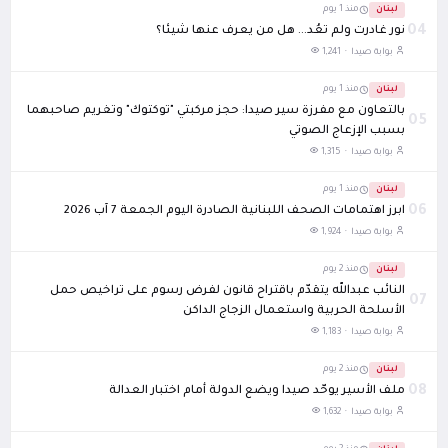
لبنان
منذ 1 يوم
04
نور غادرت ولم تعُد... هل من يعرف عنها شيئًا؟
بوابة صيدا ·
1,241
لبنان
منذ 1 يوم
بالتعاون مع مفرزة سير صيدا: حجز مركبتي "توكتوك" وتغريم صاحبهما
05
بسبب الإزعاج الصوتي
بوابة صيدا ·
1,315
لبنان
منذ 1 يوم
06
ابرز اهتمامات الصحف اللبنانية الصادرة اليوم الجمعة 7 آب 2026
بوابة صيدا ·
1,924
لبنان
منذ 2 يوم
النائب عبدالله يتقدّم باقتراح قانون لفرض رسوم على تراخيص حمل
07
الأسلحة الحربية واستعمال الزجاج الداكن
بوابة صيدا ·
1,183
لبنان
منذ 2 يوم
08
ملف الأسير يوحّد صيدا ويضع الدولة أمام اختبار العدالة
بوابة صيدا ·
1,632