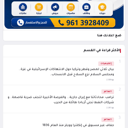
ضع اعلانك هنا
الأكثر قراءة في القسم
1
إقليميات
بيان ثلاثي لمصر وقطر وتركيا حول الانتهاكات الإسرائيلية في غزة..
ومجلس السلام نزع السلاح قبل الانسحاب..
2,309
2
العالم
ترامب: محادثاتنا مع إيران جارية... والفرصة الأخيرة لتجنب ضربة قاصمة.. و
شركات النفط تجني أرباحا طائلة من الحرب
2,261
3
العالم
جفاف غير مسبوق في إنكلترا وويلز منذ العام 1836