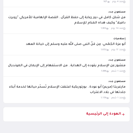
منذ 4 يوم ·
927
مسلمون جدد
من شلل كامل في دور رعاية إلى حفظ القرآن.. القصة الإلهامية للأمريكي "روبرت
دافيلا" وكيف هداه المنام للإسلام
منذ 14 يوم ·
1,883
إسلاميات
أبو عزة الجُمَحي: مِن مَنّ النبي صلى الله عليه وسلم إلى خيانة العهد
منذ 17 يوم ·
1,652
مسلمون جدد
منشور عن الإسلام يقوده إلى الهداية.. من الاستفهام إلى الإيمان في المونديال
منذ 1 شهر ·
1,866
مسلمون جدد
مارغريتا (مريم) أبو عودة.. بورتوريكية اعتنقت الإسلام تُسخّر حياتها لخدمة أبناء
جلدتها في بلاد الاغتراب
منذ 1 شهر ·
1,159
العودة إلى الرئيسية