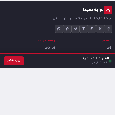
بوابة صيدا
البوابة الإخبارية الأولى في مدينة صيدا والجنوب اللبناني
الأقسام
روابط سريعة
الأخبار
آخر الأخبار
إعلانات
البحث في الموقع
القنوات المباشرة
مقالات و تحليلات
القنوات الإخبارية (مباشر)
مباشر
شاهد الأخبار الآن
رياضة
قناة واتساب
إسلاميات
قناة تلغرام
يهوديات
الإعلان معنا
قانوني
باقات الإعلانات والأسعار
سياسة الخصوصية
سجّل إعلانك
شروط الاستخدام
تواصل معنا للاستفسار
ملفات الارتباط