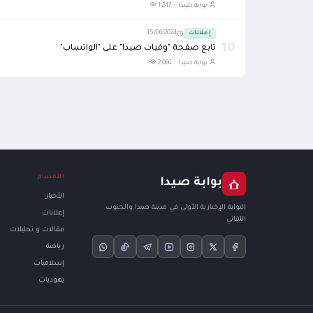
بوابة صيدا ·
1,247
إعلانات
15/06/2024
10
تابع صفحة "وفيات صيدا" على "الواتساب"
بوابة صيدا ·
2,066
الأقسام
بوابة صيدا
الأخبار
البوابة الإخبارية الأولى في مدينة صيدا والجنوب
إعلانات
اللبناني
مقالات و تحليلات
رياضة
إسلاميات
يهوديات