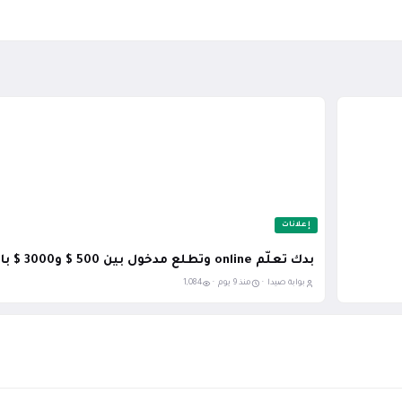
إعلانات
بدك تعلّم online وتطلع مدخول بين 500 $ و3000 $ بالشهر
بوابة صيدا ·
منذ 9 يوم ·
1,084