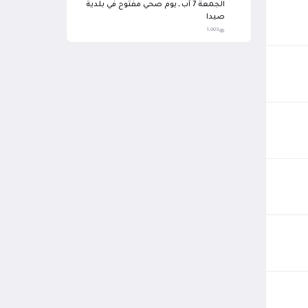
الجمعة 7 آب ـ يوم صحي مفتوح في بلدية
صيدا
1,003