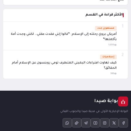
الأكثر قراءة في القسم
1
مسلمون جدد
أمريكي يروي رحلته إلى الإسلام: “قالوا إنني فقدت عقلي… لكنني وجدت أمة
بأكملها”
1,855
2
إسلاميات
كيف تهاوت افتراءات اليميني المتطرف تومي روبنسون عن الإسلام أمام
الحقائق؟
938
بوابة صيدا
البوابة الإخبارية الأولى في مدينة صيدا والجنوب اللبناني