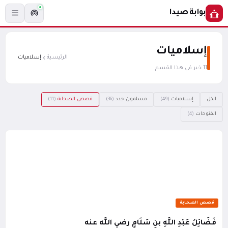
بوابة صيدا
إسلاميات
الرئيسية
إسلاميات
11 خبر في هذا القسم
الكل
إسلاميات
مسلمون جدد
قصص الصحابة
(11)
(36)
(49)
الفتوحات
(4)
قصص الصحابة
فَضَائِلُ عَبْدِ اللَّهِ بنِ سَلَامٍ رضي اللَّه عنه