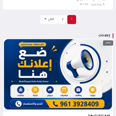
بوابة صيدا ·
1,195
1
2
التالي
إعلانات
إعلان
ضع اعلانك هنا