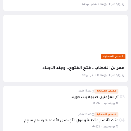
بوابة صيدا ·
منذ 5 شهر ·
443
قصص الصحابة
عمر بن الخطاب.. فتح الفتوح.. وجند الأجناد..
بوابة صيدا ·
منذ 11 شهر ·
729
قصص الصحابة
منذ 11 شهر
03
أم المؤمنين خديجة بنت خويلد..
بوابة صيدا ·
796
قصص الصحابة
منذ 12 شهر
04
عَتْبُ الْأَنْصَارِ وَخُطْبَةُ رَسُولِ اللَّهِ -صلى اللَّه عليه وسلم فِيهِمْ
بوابة صيدا ·
653