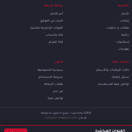
الأقسام
روابط سريعة
الأخبار
آخر الأخبار
إعلانات
البحث في الموقع
مقالات و تحليلات
القنوات الإخبارية (مباشر)
رياضة
قناة واتساب
إسلاميات
قناة تلغرام
يهوديات
الإعلان معنا
قانوني
باقات الإعلانات والأسعار
سياسة الخصوصية
سجّل إعلانك
شروط الاستخدام
تواصل معنا للاستفسار
ملفات الارتباط
من نحن
تواصل معنا
© 2026 بوابة صيدا · جميع الحقوق محفوظة
للإعلان:
saidagate.net@gmail.com
القنوات المباشرة