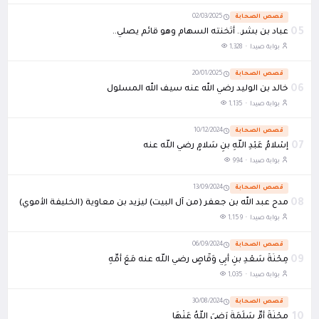
قصص الصحابة
02/03/2025
05
عباد بن بشر.. أثخنته السهام وهو قائم يصلي..
بوابة صيدا ·
1,328
قصص الصحابة
20/01/2025
06
خالد بن الوليد رضي الله عنه سيف الله المسلول
بوابة صيدا ·
1,135
قصص الصحابة
10/12/2024
07
إسْلامُ عَبْدِ اللَّهِ بنِ سَلامٍ رضي اللَّه عنه
بوابة صيدا ·
994
قصص الصحابة
13/09/2024
08
مدح عبد الله بن جعفر (من آل البيت) ليزيد بن معاوية (الخليفة الأموي)
بوابة صيدا ·
1,159
قصص الصحابة
06/09/2024
09
مِحْنَةُ سَعْدِ بنِ أَبِي وَقَّاصٍ رضي اللَّه عنه مَعَ أُمِّهِ
بوابة صيدا ·
1,035
قصص الصحابة
30/08/2024
10
مِحْنَةُ أُمِّ سَلَمَةَ رَضِيَ اللَّهُ عَنْهَا