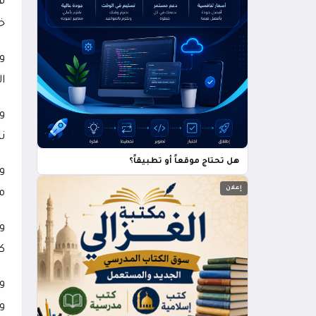
خم
الدق
و
ني
هل تحتاج موقعاً أو تطبيقاً؟
إعلان
م
و
كر
و