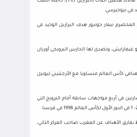
فجرت النرويج مفاجأة من العيار الثقيل عندما سجل مهاجمها إرلينغ هالاند هدفين أطاحا بالبرازيل (2-1)، حاملة اللقب
الدقيقتين 79 و90، بينما أحرز النجم المخضرم نيمار جونيور هدف البرازيل الوحيد في
نو غيمارايش، وتصدى لها الحارس النرويجي أوريان
ه إلى 7 أهداف ليعتلي صدارة هدافي كأس العالم متساويا مع الأرجنتيني ليونيل
ارتين في أربع مواجهات سابقة أمام النرويج التي
 البرازيل تأهل في صدارة المجموعة الثالثة برصيد 7 نقاط بفارق الأهداف عن المغرب صاحب المركز الثاني،