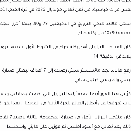
س مرات قياسية، من ثمن نهائي مونديال 2026 في كرة القدم، الأحد في نيوجيرسي.
وسجل هالاند هدفي النرويج في 
يقة 90+10 من ركلة جزاء.
كان المنتخب البرازيلي أهدر ركلة جزاء في الشوط الأول، سددها برو
لاند في الدقيقة 14.
ورفع هالاند نجم مانشستر سيتي رصيد
يسي والفرنسي كيليان مبابي.
كرّس هذا الفوز أيضا عقدة أزلية للبرازيل التي اكتفت بتعادلين وخس
رت تفوقها على أبطال العالم للمرة الثانية في المونديال بعد الفوز 2- 1 في الدور الأول لكأس العالم 1998 في فرنسا.
وكان منتخب
ذلك بعد تعادل مع أسود أطلس ثم فوزين على هايتي واسكتلندا.