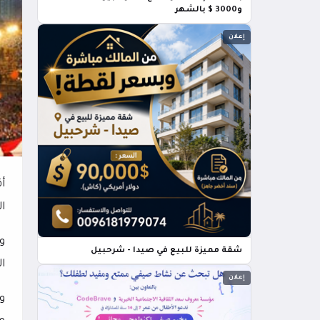
و3000 $ بالشهر
إعلان
الص
شقة مميزة للبيع في صيدا - شرحبيل
ال
إعلان