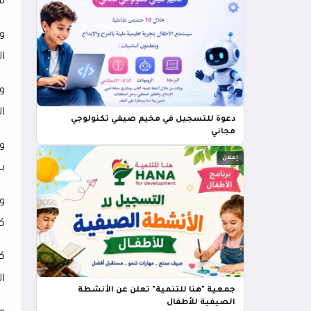
م
و
ال
ا
دعوة للتسجيل في مخيم صيفي تكنولوجي
مجاني
وت
إعلان
بل
و
ك
ك
ا
جمعية "هنا للتنمية" تعلن عن الأنشطة
الصيفية للأطفال