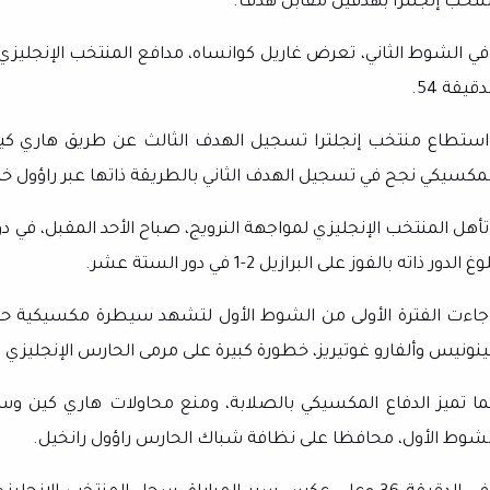
نتخب إنجلترا بهدفين مقابل هدف.
في الشوط الثاني، تعرض غاريل كوانساه، مدافع المنتخب الإنجليزي 
دقيقة 54.
لمكسيكي نجح في تسجيل الهدف الثاني بالطريقة ذاتها عبر راؤول خيمني
أهل المنتخب الإنجليزي لمواجهة النرويج، صباح الأحد المقبل، في دور
وغ الدور ذاته بالفوز على البرازيل 2-1 في دور الستة عشر.
جاءت الفترة الأولى من الشوط الأول لتشهد سيطرة مكسيكية حيث
ينونيس وألفارو غوتيريز، خطورة كبيرة على مرمى الحارس الإنجليزي ج
ما تميز الدفاع المكسيكي بالصلابة، ومنع محاولات هاري كين وسا
لشوط الأول، محافظا على نظافة شباك الحارس راؤول رانخيل.