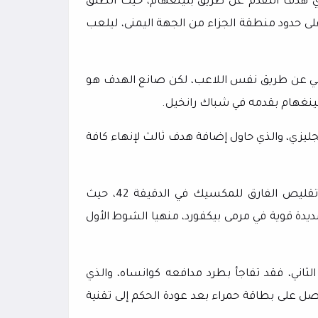
لإنجليزي هدف التقدم عن طريق بلينغهام، حيث انطلق
 على حدود منطقة الجزاء من الجهة اليمنى، ليلعب
ني عن طريق نفس اللاعب، لكن صانع الهدف هو
ينغهام بقدمه في شباك رانخيل.
يزي، والذي حاول إضافة هدف ثالث لإنهاء كافة
لكن خوليان كينونيس، مهاجم المكسيك، نجح في تسجيل هدف تقليص الفارق للمكسيك في الدقيقة 42، حيث
يدة قوية في مرمى بيكفورد، منهيا الشوط الأول
اني، فقد تفاجأ بطرد مدافعه كوانساه، والذي
سوس جاياردو، مدافع المكسيك، في الدقيقة 54، ليحصل على بطاقة حمراء بعد عودة الحكم إلى تقنية