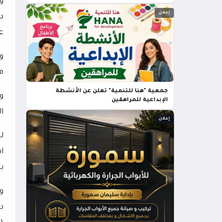
إعلان
د
ع
و
م
جمعية "هنا للتنمية" تعلن عن الأنشطة
و
الإبداعية للمراهقين
ا
إعلان
ا
بت
و