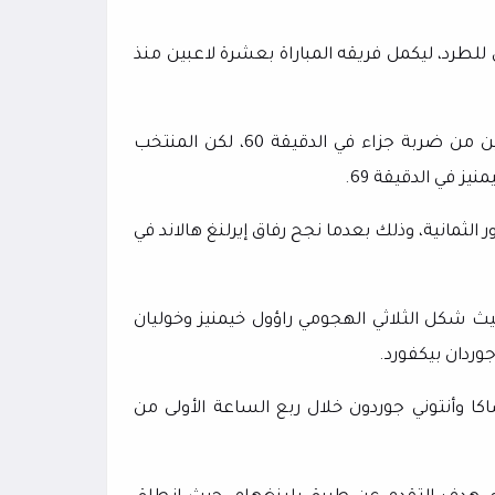
للطرد، ليكمل فريقه المباراة بعشرة لاعبين منذ
واستطاع منتخب إنجلترا تسجيل الهدف الثالث عن طريق هاري كين من ضربة جزاء في الدقيقة 60، لكن المنتخب
ز في الدقيقة 69.
 الثمانية، وذلك بعدما نجح رفاق إيرلنغ هالاند في
 شكل الثلاثي الهجومي راؤول خيمنيز وخوليان
وردان بيكفورد.
كا وأنتوني جوردون خلال ربع الساعة الأولى من