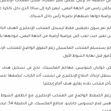
وفي الدقيقة 36 وعلى عكس سير المباراة، سجل المنتخب ا
يكلان رايس من الجهة اليمنى، ليمرر كرة إلى ساكا الذي دخل بالكرة
رضية حولها بلينغهام بضربة رأس داخل الشباك.
لم تمر سوى دقيقتين فقط ليسجل المنتخب الإنجليزي الهدف الثا
ن تغير، حيث لعب كين عرضية أرضية من الجهة اليمنى، ليوجهها بل
لم يستسلم المنتخب المكسيكي رغم التفوق الواضح للمنتخب الإنجل
لأمور قبل نهاية الشوط الأول.
ستغل ارتباك الدفاع الإنجليزي في تشتيت أحد الكرات، ليضعها بتسد
أخر منتخب بلاده بفارق هدف أمام إنجلترا.
رغم الضغط الواضح من المنتخب الإنجليزي مع انطلاق الشوط الث
دهس قدم خي