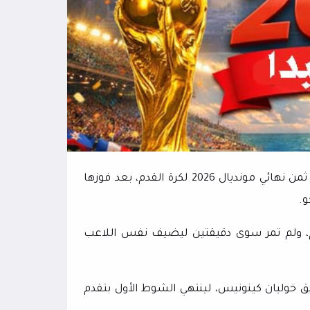
أقصت إنجلترا منقوصة العدد المكسيك إحدى الدول المضيفة من ثمن نهائي مونديال 2026 لكرة القدم، بعد فوزها
 36 عن طريق جود بلينغهام، ولم تمر سوى دقيقتين ليضيف نفس اللاعب
سيك في تقليص الفارق في الدقيقة 42 عن طريق خوليان كينونيس، لينتهي الشوط الأول بتقدم