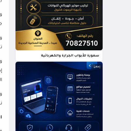
(ا
و
ج
ت
سمورة للأبواب الجرارة والكهربائية
و
إعلان
إ
ا
و
نه
ا