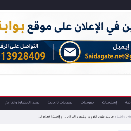
اضة
إسلاميات
يهوديات
صفحات تاريخية
صيدا الحضارة والتاريخ
ة
رياضة
هالاند يقود النرويج لإقصاء البرازيل.. و إنجلترا تهزم المكسيك وتبلغ ربع نهائي كأس العالم