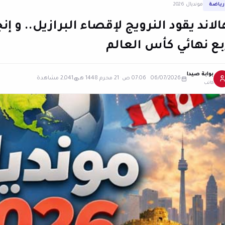
رياضة
مونديال 2026
الاند يقود النرويج لإقصاء البرازيل.. و إ
بع نهائي كأس العالم
بوابة صيدا
06/07/2026 07:06 ص
·
21 محرم 1448 هـ
2,041 مشاهدة
كاتب