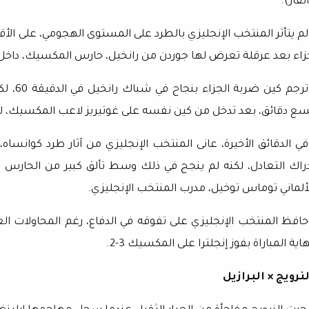
لفار).
لم يتأثر المنتخب الإنجليزي بالطرد على المستوى الهجومي، على الأ
زاء بعد عرقلة تعرض لها جوردن من رانخيل، حارس المكسيك، داخل
وترجم ك
سع دقائق، بعد تدخل من كين نفسه على غوتيريز لاعب المكسيك، ل
في الدقائق الأخيرة، عانى المنتخب الإنجليزي من آثار طرد كوا
دراك التعادل، لكنه لم ينجح في ذلك وسط تألق كبير من الحارس بي
لألماني توماس توخيل، مدرب المنتخب الإنجليزي.
حافظ المنتخب الإنجليزي على تفوقه في الدفاع، رغم المحاولات 
اية المباراة بفوز إنجلترا على المكسيك 3-2.
لنرويج × البرازيل