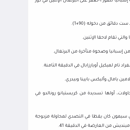
سجل ميكل ميرينو هدفا في الوقت ‌بدل الضائع للشوط الثاني ‌قاد ‌به إسبانيا للفوز 1-صفر على ‌البرتغال الإثنين في دور
دقائق من دخوله (90+1).
والتي تقام لاحقا الإثنين.
ن إسبانيا وصحوة متأخرة من البرتغال.
د تام لميكيل أويارزابال في الدقيقة الثامنة.
ين يامال وأليكس بايينا وبيدري.
اولات، أولها تسديدة من كريستيانو رونالدو في
ي سيمون كان يقظا في التصدي لمحاولة مزدوجة