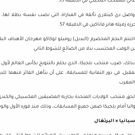
ثاني للمنتخب البلجيكي في الدقيقة 33.
واصل دي كيتلاري تألقه في المباراة، التي نصب نفسه بطلا لها، 
رزه زميله هانز فاناكين في الدقيقة 57.
اختتم النجم المخضرم (البديل) روميلو لوكاكو مهرجان الأهداف البلج
ن الوقت المحتسب بدلا من الضائع للشوط الثاني.
بذلك، ضرب منتخب بلجيكا، الذي يحلم بالتتويج بكأس العالم لأول م
لمقبل، في دور الثمانية للمسابقة، على أن يتأهل الفائز منهما للد
المغرب.
لحق منتخب الولايات المتحدة بجاريه المضيفين المكسيكي والكندي إ
اليا أمام بلجيكا ضمن جميع المسابقات، وذلك منذ فوزه الأول والوحيد على نظيره الأ
سبانيا × البرتغال