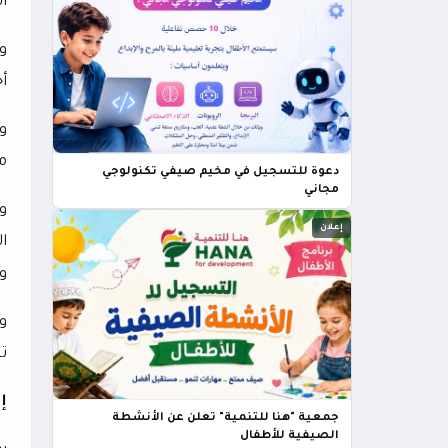
ال
و
أح
و
م
دعوة للتسجيل في مخيم صيفي تكنولوجي
مجاني
و
إعلان
ا
و
و
تو
إ
جمعية "هنا للتنمية" تعلن عن الأنشطة
الصيفية للأطفال