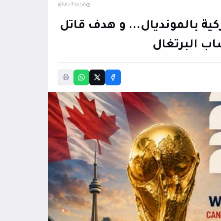
قراءة 3 دقائق
 الأميركية بالمونديال... و هدف قاتل
اب البرتغال