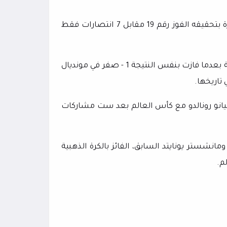
وبهذا الفوز واصل "الماتادور" تفوقه التاريخي في المواجهات المباشرة بتحقيقه الفوز رقم 19 مقابل 7 انتصارات فقط
وكررت إسبانيا أيضا سيناريو إقصاء البرتغال من دور الـ16 للمرة الثانية بعدما فازت بنفس النتيجة 1 - صفر في مونديال
تيانو رونالدو مع كأس العالم بعد ست مشاركات
نشستر يونايتد السابق، الفائز بالكرة الذهبية
م.