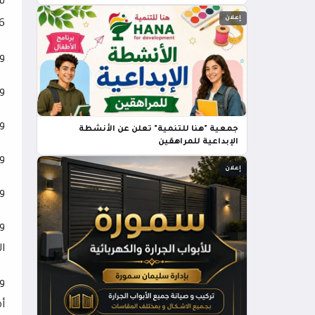
إعلان
⁠16 ‌بكأس العا
و
وس
و
جمعية "هنا للتنمية" تعلن عن الأنشطة
الإبداعية للمراهقين
وب
إعلان
و
و
الدقيق
و
أما