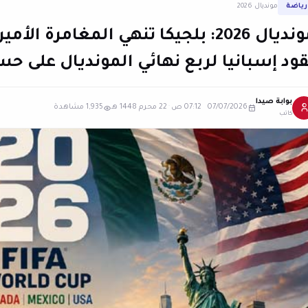
رياضة
مونديال 2026
مونديال 2026: بلجيكا تنهي المغامرة
قود إسبانيا لربع نهائي المونديال على حس
بوابة صيدا
07/07/2026 07:12 ص
·
22 محرم 1448 هـ
1,935 مشاهدة
كاتب