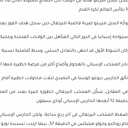
لم لكرة ⁠القدم.
وجّه البديل ميرينو ضربة قاضية للبرتغال حين سجل هدف الفوز بعد ست 
تواجه إسبانيا في الدور التالي المتأهل بين الولايات المتحدة وبلجيكا 
كان الشوط الأول قد انتهى بالتعادل السلبي، وسط أفضلية نسبية م
ادر المنتخب الإسباني بالهجوم وأضاع أكثر من فرصة خطيرة منها انفرا
تألق الحارس ديوغو كوستا في التصدي لثلاث محاولات خطيرة أمام لام
في المقابل، شكّل المنتخب البرتغالي خطورة كبيرة بعدد من المح
ة 12 أبعدها الحارس الإسباني أوناي سيمون.
ضغط المنتخب البرتغالي في آخر ربع ساعة، ولكن الحارس الإسبان
م رونالدو وجواو فيليكس في الدقيقة 37، بينما ارتدت تسديدة نونو مينديش من العارضة في الدقيقة 41.