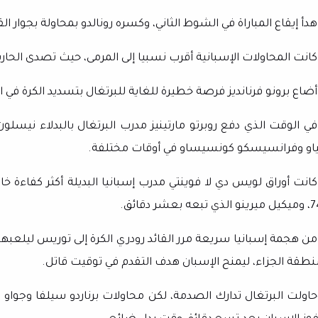
دأ إيقاع المباراة في الشوط الثاني، وكسره رونالدو بمحاولة بجوار ال
كانت المحاولات الإسبانية أقرب نسبيا إلى المرمى، حيث تصدى الحارس 
ضاع برونو فرنانديز فرصة خطيرة للغاية للبرتغال بتسديد الكرة في الش
في الوقت الذي دفع روبرتو مارتينيز مدرب البرتغال بالبدلاء نيسلو
ياو وفرانسيسكو كونسيساو في أوقات مختلفة.
كانت أوراق لويس دي لا فوينتي مدرب إسبانيا البديلة أكثر كفاءة خ
و الذي تبعه بعشر دقائق.
من هجمة إسبانيا سريعة مرر القائد رودري الكرة إلى توريس ليلعبها ب
نطقة الجزاء، ليمنح الإسبان هدف التقدم في توقيت قاتل.
حاولت البرتغال تدارك الصدمة، لكن محاولات برناردو سيلفا وجواو نيف