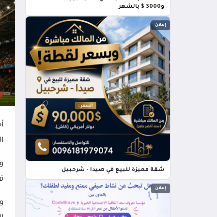
و3000 $ بالشهر
إعلان
ا
و
شقة مميزة للبيع في صيدا - شرحبيل
قب
إعلان
و