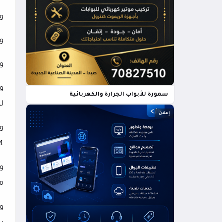
وه
و
وأ
و
سمورة للأبواب الجرارة والكهربائية
ل
إعلان
و
74، وميكيل ميرين
و
م
و