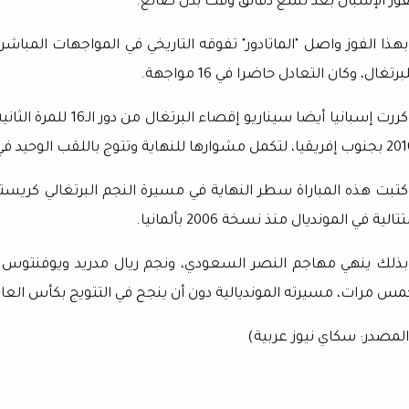
فوز الإسبان بعد تسع دقائق وقت بدل ضائع.
برتغال، وكان التعادل حاضرا في 16 مواجهة.
يا، لتكمل مشوارها للنهاية وتتوج باللقب الوحيد في تاريخها.
كتبت هذه المباراة سطر النهاية في مسيرة النجم البرتغالي كريس
تالية في المونديال منذ نسخة 2006 بألمانيا.
بذلك ينهي مهاجم النصر السعودي، ونجم ريال مدريد ويوفنتوس وما
مس مرات، مسيرته المونديالية دون أن ينجح في التتويج بكأس العال
المصدر: سكاي نيوز عربية)