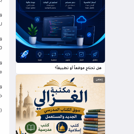
ب
لل
2010 بجنوب إفريق
و
هل تحتاج موقعاً أو تطبيقاً؟
مت
إعلان
و
خ
(