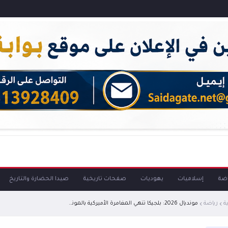
اضة
إسلاميات
يهوديات
صفحات تاريخية
صيدا الحضارة والتاريخ
ة
رياضة
مونديال 2026: بلجيكا تنهي المغامرة الأميركية بالمونديال... و هدف قاتل يقود إسبانيا لربع نهائي المونديال على حساب البرتغال