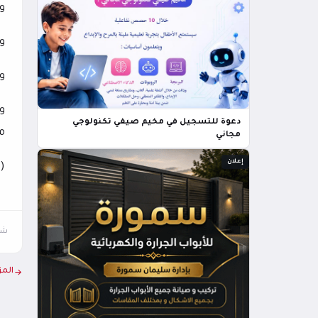
وض
وفي الد
وفي الدق
دعوة للتسجيل في مخيم صيفي تكنولوجي
م
مجاني
إعلان
(
شار
المز