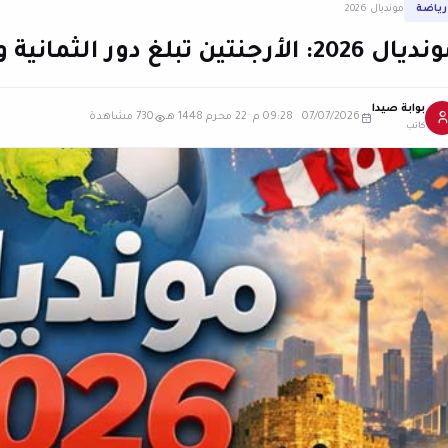
رياضة
مونديال 2026
2026: الأرجنتين تبلغ دور الثمانية وتتخطى مصر "بشق الأنفس"
بوابة صيدا
07/07/2026 09:28 م
·
22 محرم 1448 هـ
730 مشاهدة
كاتب