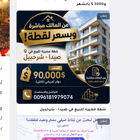
و3000 $ بالشهر
إعلان
بل
ال
شقة مميزة للبيع في صيدا - شرحبيل
إعلان
با