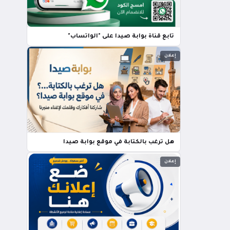
تابع قناة بوابة صيدا على "الواتساب"
إعلان
هل ترغب بالكتابة في موقع بوابة صيدا
إعلان