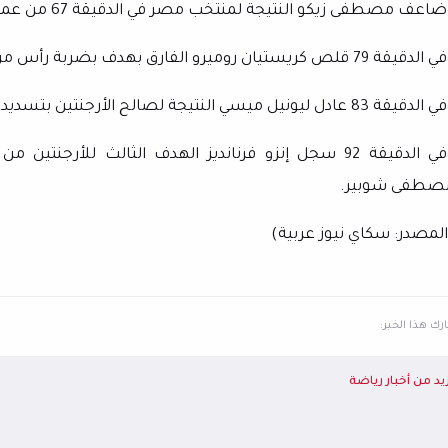
اعف مصطفى زيكو النتيجة لمنتخب مصر في الدقيقة 67 من عمر اللقاء.
قيقة 79 قلص كريستيان روميرو الفارق بهدف بضربة رأس من كرة عرضية لعبها ميسي.
يقة 83 عادل ليونيل ميسي النتيجة لصالح الأرجنتين بتسديدة بيسراه من داخل منطقة الجزاء.
وفي الدقيقة 92 سجل إنزو فرنانديز الهدف الثالث للأ
صطفى شوبير.
المصدر: سكاي نيوز عربية)
ك هذا الخبر:
يد من أخبار رياضة