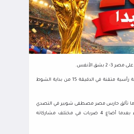
بشق الأنفس.
أحرز مدافع الأهلي المصري ياسر إبراهيم هدف الفراعنة الأول بضربة رأسية متقنة في الدقيقة 15 من بداية الشوط
جم الأرجنتيني ليونيل ميسي ضربة جزاء في الدقيقة 21 بعدما تألق حارس مصر مصطفى شوبير في التصدي
لها، ليصبح أكثر لاعب في تاريخ كأس العالم يضيع ضربات جزاء بعدما أضاع 4 ضربات في مختلف مشاركاته