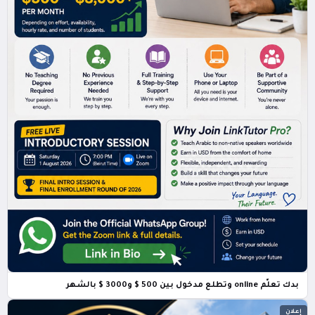
بدك تعلّم online وتطلع مدخول بين 500 $ و3000 $ بالشهر
إعلان