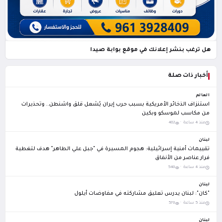
هل ترغب بنشر إعلانك في موقع بوابة صيدا
أخبار ذات صلة
العالم
استنزاف الذخائر الأمريكية بسبب حرب إيران يُشعل قلق واشنطن.. وتحذيرات
من مكاسب لموسكو وبكين
منذ 4 ساعة ·
482
لبنان
تقييمات أمنية إسرائيلية: هجوم المسيرة في "جبل علي الطاهر" هدف لتغطية
فرار عناصر من الأنفاق
منذ 4 ساعة ·
540
لبنان
"كان": لبنان يدرس تعليق مشاركته في مفاوضات أيلول
منذ 5 ساعة ·
570
لبنان