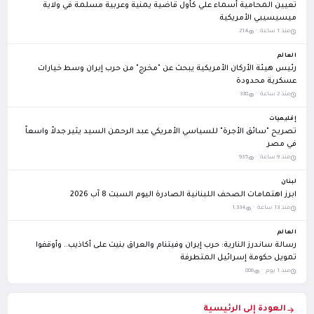
تعيين المحامية أسماء علي كأول قاضية يمنية وعربية مسلمة في ولاية
ميسيسيبي الأمريكية
منذ 1 ساعة ·
214
العالم
رئيس هيئة الأركان الأمريكية يبحث عن "مخرج" من حرب إيران وسط خيارات
عسكرية محدودة
منذ 2 ساعة ·
338
إقليميات
تصريح "سائق الأجرة" للسياسي الأمريكي عبد الرحمن السيد يثير جدلاً واسعاً
في مصر
منذ 9 ساعة ·
935
لبنان
ابرز اهتمامات الصحف اللبنانية الصادرة اليوم السبت 8 آب 2026
منذ 13 ساعة ·
1,334
العالم
رسالة ساندرز النارية: حرب إيران وفيتنام والعراق بنيت على أكاذيب.. وأوقفوا
تمويل حكومة إسرائيل المتطرفة
منذ 1 يوم ·
886
العودة إلى الرئيسية