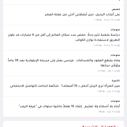
قصص
على أعتاب الرحيل: حين أيقظتني أختي من غفلة العمر
منذ 18 ساعة ·
1,280
منوعات
دراسة علمية تثير جدلاً: خفض عدد سكان العالم إلى أقل من 4 مليارات قد يكون
الطريق لاستعادة توازن الكوكب
منذ 20 ساعة ·
1,453
منوعات
وفاء يقطع العقود والمسافات.. فرنسي يعثر على مربيته الإيفوارية بعد 38 عاماً
ويُؤمّن حياتها
منذ 2 يوم ·
2,219
الأسرة
عين المرأة ترى الرجل أجمل بـ 10 أضعاف؟.. شائعة اجتاحت التواصل الاجتماعي
منذ 4 يوم ·
1,007
منوعات
أبناء بلا أسماء ولا تعليم.. إنقاذ 16 طفلاً عاشوا سنوات في "غرفة الرعب"
منذ 5 يوم ·
902