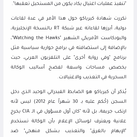
"تنفيذ عمليات اغتيال يكاد يكون من المستحيل تعقبها".
تكررت شهادة كيرياكو حول هذا الأمر في عدة لقاءات
دولية، أبرزها لقاءاته عبر شبكة
RT
بـالنسخة الإنجليزية،
والبودكاست الأمريكي الشهير "
Watching the Hawks
"،
بالإضافة إلى استضافته في برامج حوارية سياسية مثل
برنامج "وفي رواية أخرى" على التلفزيون العربي، حيث
يخصص مساحات واسعة لفضح أساليب الوكالة
السحرية في التعذيب والاغتيالات.
يُذكر أن كيرياكو هو الضابط الفيدرالي الوحيد الذي دخل
السجن (حُكم عليه بـ 30 شهراً عام 2012) ليس لأنه
ارتكب جريمة، بل لأنه "كان أول مسؤول في الـ
CIA
يخرج
علانية ويعترف لوسائل الإعلام بأن الوكالة تستخدم
"الإيهام بالغرق" والتعذيب بـشكل منهجي" ضد