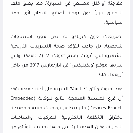
مفاجئة أو خلل مصنعي في السيارة"، مما يغلق ملف
التحقيق فوراً دون توجيه أصابع الاتهام لأي جهة
سياسية.
تصريحات جون كيرياكو لم تكن مجرد استنتاجات
شخصية، بل جاءت لـتؤكد صحة التسريبات التاريخية
الشهيرة التي عُرفت باسم "فولت 7" (
Vault 7
)، والتي
سربها موقع "ويكيليكس" في آذار/مارس 2017 من داخل
أروقة الـ
CIA
.
وقد احتوت وثائق "
Vault 7
" السرية على أدلة دامغة تؤكد
أن فرع الهندسة المدمجة التابع للوكالة (
Embedded
Devices Branch
) قام بتطوير برمجيات خبيثة مخصصة
لاختراق الأنظمة الإلكترونية للمركبات والشاحنات
التجارية، وكان الهدف الرئيسي منها بحسب الوثائق هو