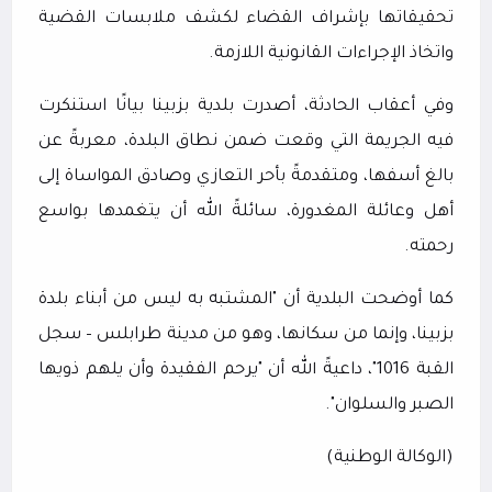
تحقيقاتها بإشراف القضاء لكشف ملابسات القضية
واتخاذ الإجراءات القانونية اللازمة.
وفي أعقاب الحادثة، أصدرت بلدية بزبينا بيانًا استنكرت
فيه الجريمة التي وقعت ضمن نطاق البلدة، معربةً عن
بالغ أسفها، ومتقدمةً بأحر التعازي وصادق المواساة إلى
أهل وعائلة المغدورة، سائلةً الله أن يتغمدها بواسع
رحمته.
كما أوضحت البلدية أن "المشتبه به ليس من أبناء بلدة
بزبينا، وإنما من سكانها، وهو من مدينة طرابلس – سجل
القبة 1016"، داعيةً الله أن "يرحم الفقيدة وأن يلهم ذويها
الصبر والسلوان".
(الوكالة الوطنية)