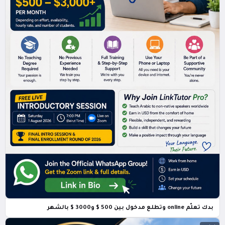
بدك تعلّم online وتطلع مدخول بين 500 $ و3000 $ بالشهر