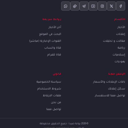
الأقسام
روابط سريعة
الأخبار
آخر الأخبار
إعلانات
البحث في الموقع
مقالات و تحليلات
القنوات الإخبارية (مباشر)
رياضة
قناة واتساب
إسلاميات
قناة تلغرام
يهوديات
الإعلان معنا
قانوني
باقات الإعلانات والأسعار
سياسة الخصوصية
سجّل إعلانك
شروط الاستخدام
تواصل معنا للاستفسار
ملفات الارتباط
من نحن
تواصل معنا
© 2026 بوابة صيدا · جميع الحقوق محفوظة