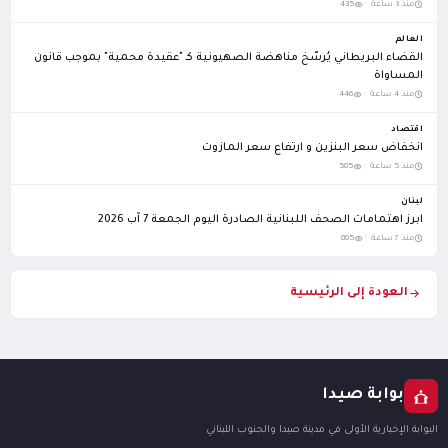
منذ 3 ساعة ·
435
العالم
القضاء البريطاني يُرسّخ مناهضة الصهيونية كـ "عقيدة محمية" بموجب قانون
المساواة
منذ 4 ساعة ·
446
اقتصاد
انخفاض سعر البنزين و ارتفاع سعر المازوت
منذ 5 ساعة ·
585
لبنان
ابرز اهتمامات الصحف اللبنانية الصادرة اليوم الجمعة 7 آب 2026
منذ 7 ساعة ·
805
العودة إلى الرئيسية
بوابة صيدا
البوابة الإخبارية الأولى في مدينة صيدا والجنوب اللبناني