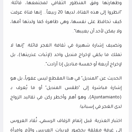
وطهارتها وفق المنظور الثقافي لمجتمعها، قائلة:
"انظروا إلى هذه الفتاة، لديها 20 ربيعاً.. إنها فتاة عرفت
كيف تحافظ على نفسها، وهي طاهرة كما ولدتها أمها،
ولا يمكن لأحد أن يعيبها".
وتضيف إشارة شهيرة في ثقافة الغجر قائلة: "إنها لا
تملك ما يكفي لإخراج منديل واحد (لإثبات عذريتها)، بل
لإخراج أربعة أو خمسة مناديل إذا أرادت".
الحديث عن "المنديل" في هذا المقطع ليس عفوياً، بل هو
إشارة مباشرة إلى "طقس المنديل" أو ما يُعرف بـ
(
Ajuntamianto
)، وهو أهم وأخطر ركن في تقاليد الزواج
لدى الغجر في إسبانيا:
اختبار العذرية: قبل إتمام الزفاف الرسمي، تُقاد العروس
إلى غرفة مغلقة بحضور قريبات العريس والأم وامرأة