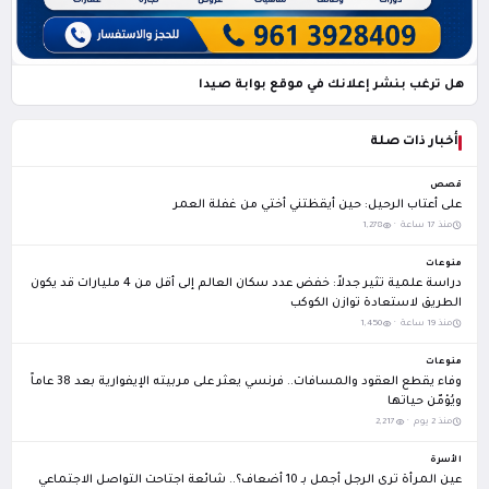
هل ترغب بنشر إعلانك في موقع بوابة صيدا
أخبار ذات صلة
قصص
على أعتاب الرحيل: حين أيقظتني أختي من غفلة العمر
منذ 17 ساعة ·
1,278
منوعات
دراسة علمية تثير جدلاً: خفض عدد سكان العالم إلى أقل من 4 مليارات قد يكون
الطريق لاستعادة توازن الكوكب
منذ 19 ساعة ·
1,450
منوعات
وفاء يقطع العقود والمسافات.. فرنسي يعثر على مربيته الإيفوارية بعد 38 عاماً
ويُؤمّن حياتها
منذ 2 يوم ·
2,217
الأسرة
عين المرأة ترى الرجل أجمل بـ 10 أضعاف؟.. شائعة اجتاحت التواصل الاجتماعي