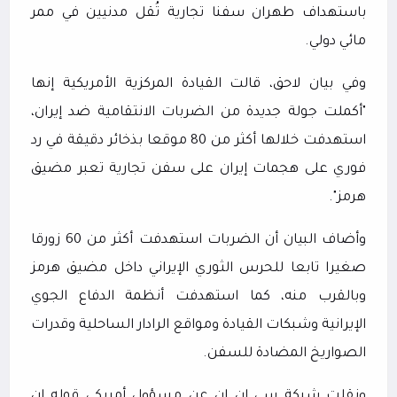
باستهداف طهران سفنا تجارية تُقل مدنيين في ممر
مائي دولي.
وفي بيان لاحق، قالت القيادة المركزية الأمريكية إنها
"أكملت جولة جديدة من الضربات الانتقامية ضد إيران،
استهدفت خلالها أكثر من 80 موقعا بذخائر دقيقة في رد
فوري على هجمات إيران على سفن تجارية تعبر مضيق
هرمز".
وأضاف البيان أن الضربات استهدفت أكثر من 60 زورقا
صغيرا تابعا للحرس الثوري الإيراني داخل مضيق هرمز
وبالقرب منه، كما استهدفت أنظمة الدفاع الجوي
الإيرانية وشبكات القيادة ومواقع الرادار الساحلية وقدرات
الصواريخ المضادة للسفن.
ونقلت شبكة سي إن إن عن مسؤول أمريكي قوله إن