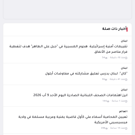
أخبار ذات صلة
لبنان
تقييمات أمنية إسرائيلية: هجوم المسيرة في "جبل علي الطاهر" هدف لتغطية
فرار عناصر من الأنفاق
منذ 18 دقيقة ·
54
لبنان
"كان": لبنان يدرس تعليق مشاركته في مفاوضات أيلول
منذ 41 دقيقة ·
93
لبنان
ابرز اهتمامات الصحف اللبنانية الصادرة اليوم الأحد 9 آب 2026
منذ 1 ساعة ·
144
العالم
تعيين المحامية أسماء علي كأول قاضية يمنية وعربية مسلمة في ولاية
ميسيسيبي الأمريكية
منذ 15 ساعة ·
856