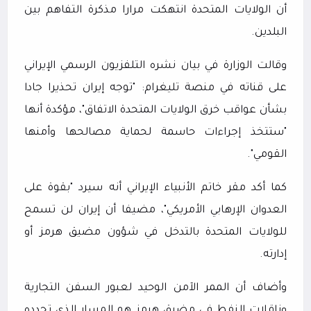
أن الولايات المتحدة انتهكت مرارا مذكرة التفاهم بين
البلدين.
وقالت الوزارة في بيان نشره التلفزيون الرسمي الإيراني
على قناته في منصة تليغرام: "توجه إيران تحذيرا جادا
بشأن عواقب خرق الولايات المتحدة الاتفاق"، مؤكدة أنها
"ستتخذ إجراءات حاسمة لحماية مصالحها وأمنها
القومي".
كما أكد مقر خاتم الأنبياء الإيراني أنه سيرد "بقوة على
العدوان الإرهابي الأمريكي"، مضيفا أن إيران لن تسمح
للولايات المتحدة بالتدخل في شؤون مضيق هرمز أو
إدارته.
وأضاف أن الممر الآمن الوحيد لعبور السفن التجارية
وناقلات النفط في مضيق هرمز هو المسار الذي تحدده