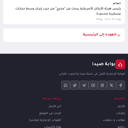
العالم
رئيس هيئة الأركان الأمريكية يبحث عن "مخرج" من حرب إيران وسط خيارات
عسكرية محدودة
منذ 16 ساعة ·
949
العودة إلى الرئيسية
بوابة صيدا
البوابة الإخبارية الأولى في مدينة صيدا والجنوب اللبناني
الأقسام
روابط سريعة
الأخبار
آخر الأخبار
إعلانات
البحث في الموقع
مقالات و تحليلات
القنوات الإخبارية (مباشر)
رياضة
قناة واتساب