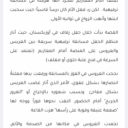
بعنف أمام المعازيم لمجرد أنها هزمتّه في مسابقة
ترفيهية.. لكن رد فعل الأم كان درساً قاسياً؛ حيث سحبت
ابنتها وأنهت الزواج في ثوانيه الأولى.
القصة بدأت خلال حفل زفاف في أوزبكستان، حيث أدار
منظم الحفل مسابقة ترفيهية سريعة بين العريس
والعروس على المنصة أمام المعازيم (تعتمد على
السرعة في فتح علبة حلوى أو مغلف).
نجحت العروس في الفوز بالمسابقة ورفعت يدها معلنةً
انتصارها بـشكل عفوي، الأمر الذي أثار غضب العريس
بشكل مفاجئ. وبسبب شعوره بـالإحراج أو "الغرور
الجريح" أمام الحضور، التفت نحوها فوراً ووجه لها
"صفعة عنيفة وقوية على رأسها" هزت القاعة.
تجمدت العروس في مكانها من الصدمة والألم،