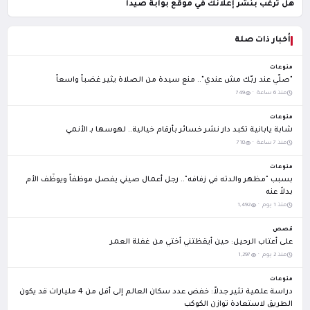
هل ترغب بنشر إعلانك في موقع بوابة صيدا
أخبار ذات صلة
منوعات
"صلّي عند ربّك مش عندي".. منع سيدة من الصلاة يثير غضباً واسعاً
منذ 6 ساعة ·
749
منوعات
شابة يابانية تكبد دار نشر خسائر بأرقام خيالية.. لهوسها بـ الأنمي
منذ 7 ساعة ·
718
منوعات
بسبب "مظهر والدته في زفافه".. رجل أعمال صيني يفصل موظفاً ويوظّف الأم
بدلاً عنه
منذ 1 يوم ·
1,492
قصص
على أعتاب الرحيل: حين أيقظتني أختي من غفلة العمر
منذ 2 يوم ·
1,297
منوعات
دراسة علمية تثير جدلاً: خفض عدد سكان العالم إلى أقل من 4 مليارات قد يكون
الطريق لاستعادة توازن الكوكب