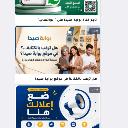
تابع قناة بوابة صيدا على "الواتساب"
إعلان
هل ترغب بالكتابة في موقع بوابة صيدا
إعلان