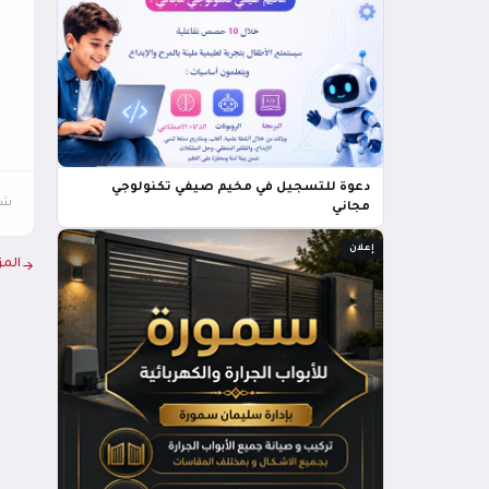
دعوة للتسجيل في مخيم صيفي تكنولوجي
شار
مجاني
إعلان
المز