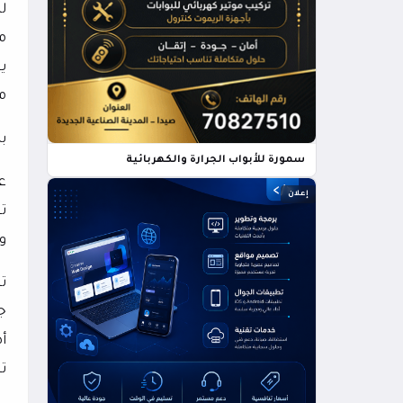
ل
م
بد
سمورة للأبواب الجرارة والكهربائية
ع
إعلان
ت
و
ت
ج
أ
ت