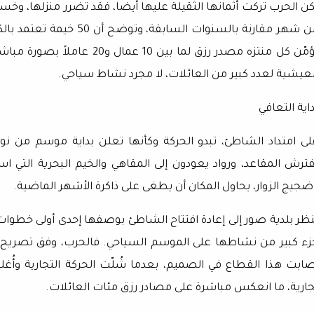
كن الحرب تركت أثمانها الثقيلة عليها أيضا، فقد تضرر منزلها، وخسر
من شهر مقارنة بالسنوات الس
يؤمّن كل منتزه مصدر رزق لما بي
عيشية لعدد كبير من العائلات، لا مجرد نشاط سياحي.
اية التعافي
لى امتداد الشاطئ، تبدو الحركة وكأنها تعلن بداية موسم من ن
فترش المقاعد، ورواد يعودون إلى المقاهي والخيم البحرية التي 
ضجيج الزوار، يحاول المكان أن يطغى على ذاكرة الأشهر الماضية.
نظر بلدية صور إلى إعادة افتتاح الشاطئ بوصفها إحدى أولى خطوات 
زء كبير من نشاطها على الموسم السياحي. فالحرب، وفق تصريح ع
صابت هذا القطاع في الصميم، بعدما شُلّت الحركة التجارية 
جارية، ما انعكس مباشرة على مصادر رزق مئات العائلات.