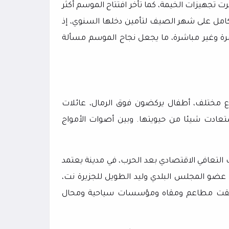
ت تجهيزات الخيمة، كما تأخر افتتاح الموسم أكثر
ابقة، وتوضح أن 50 خيمة تعتمد بالكامل على شهر الصيف لتأمين دخلها السنوي، إذ
ن 10 عمال و20 عاملاً بصورة مباشرة وغير مباشرة، ما يجعل نجاح الموسم مسألة
وع مختلف، أطفال يركضون فوق الرمال، عائلات
استعادت شيئا من حيويتها. وبين أصوات الأمواج
التعافي الاقتصادي بعد الحرب، في مدينة يعتمد
ضو المجلس البلدي وليد الطويل للجزيرة نت،
وأُغلقت مطاعم ومقاه ومؤسسات سياحية ومحال