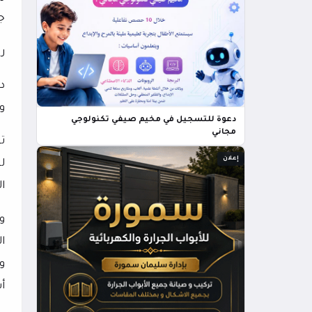
ج
ر
و
دعوة للتسجيل في مخيم صيفي تكنولوجي
مجاني
ت
إعلان
ل
ا
و
ا
و
أ