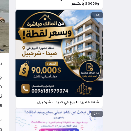
و3000 $ بالشهر
إعلان
ن
ج
ش
ت
شقة مميزة للبيع في صيدا - شرحبيل
ا
إعلان
ع
و