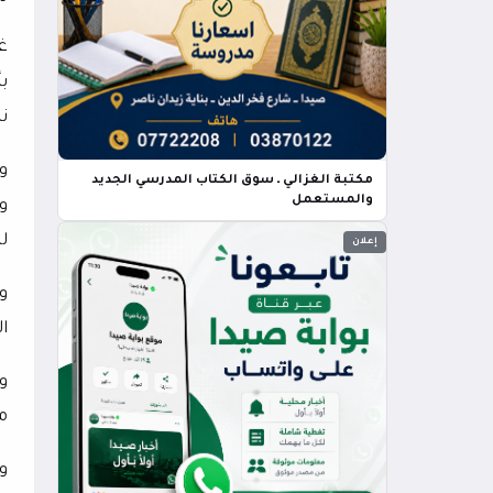
غ
ب
ن
و
مكتبة الغزالي ـ سوق الكتاب المدرسي الجديد
والمستعمل
و
ل
إعلان
و
ال
و
م
و