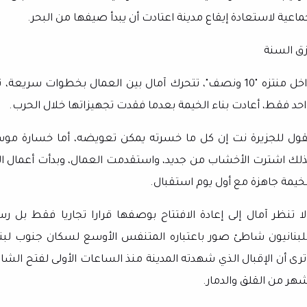
ماعية لاستعادة إيقاع مدينة اعتادت أن يبدأ صيفها من البحر.
زق السنة
داخل منتزه "10 ونصف"، تتحرك آمال بين العمال بخطوات سري
احد فقط، أعادت بناء الخيمة بعدما فقدت تجهيزاتها خلال الحرب.
قول للجزيرة نت إن كل ما خسرته يمكن تعويضه، أما خسارة مو
ذلك اشترت الأخشاب من جديد، واستقدمت العمال، وبدأت أعمال الك
لخيمة جاهزة مع أول يوم استقبال.
لا تنظر آمال إلى إعادة الافتتاح بوصفها قرارا تجاريا فقط بل رسا
للبنانيون شاطئ صور باعتباره المتنفس الأوسع لسكان جنوب لبن
ترى أن الإقبال الذي شهدته المدينة منذ الساعات الأولى لفتح الش
شهر من القلق والدمار.