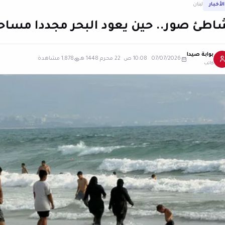
الأخبار
لبنان
اطئ صور.. حين يعود البحر مجددا مساحة
بوابة صيدا
07/07/2026 10:08 ص
·
22 محرم 1448 هـ
1,878 مشاهدة
كاتب