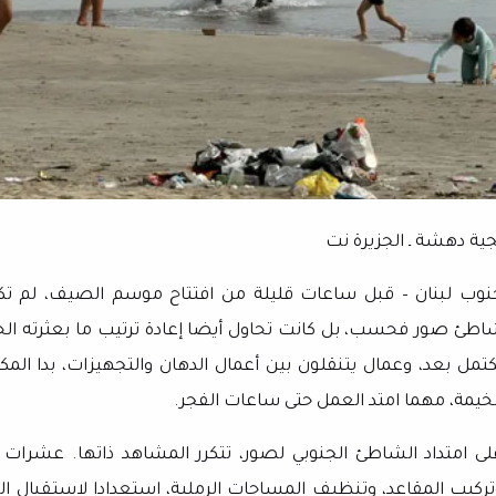
جية دهشة ـ الجزيرة نت
نوب لبنان – قبل ساعات قليلة من افتتاح موسم الصيف، لم تكن
اطئ صور فحسب، بل كانت تحاول أيضا إعادة ترتيب ما بعثرته الحر
كتمل بعد، وعمال يتنقلون بين أعمال الدهان والتجهيزات، بدا المك
لخيمة، مهما امتد العمل حتى ساعات الفجر.
لى امتداد الشاطئ الجنوبي لصور، تتكرر المشاهد ذاتها. عشرات
تركيب المقاعد، وتنظيف المساحات الرملية، استعدادا لاستقبال ا