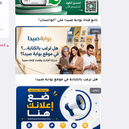
م
تابع قناة بوابة صيدا على "الواتساب"
شار
إعلان
المز
هل ترغب بالكتابة في موقع بوابة صيدا
إعلان