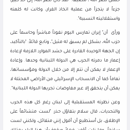
حسن نصر الله"، مضيفاً: "لقد كان نصر الله، إلى حد كبير،
جزءاً لا يتجزأ من عملية اتخاذ القرار، وكانت له كلمته
واستقلاليته النسبية".
ورأى
أن" إيران تمارس اليوم نفوذاً مباشراً وحاسماً على
حزب الله، بشكل لم يسبق له مثيل"، وتابع قائلاً: "بالتأكيد،
إن الجهة الوحيدة القادرة على حشد الموارد اللازمة لإعادة
إعمار ما دمرته الحرب هي الدولة اللبنانية وحدها. وإعادة
الإعمار لا يمكن أن تتم إلا من خلال الدولة ومؤسساتها،
تماماً كما أن الانسحاب الإسرائيلي من الأراضي المحتلة لا
يمكن أن يتحقق إلا عبر مفاوضات تجريها الدولة اللبنانية".
وعن نظرته المستقبلية إلى لبنان رغم كل هذه الحرب
والتحديات، قال سلام بتفاؤل حذر: "لست متشائماً على
الإطلاق، بل أستطيع أن أقول إنني متفائل، ولكنني لست