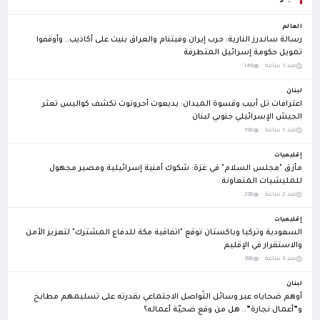
العالم
رسالة ساندرز النارية: حرب إيران وفيتنام والعراق بنيت على أكاذيب.. وأوقفوا
تمويل حكومة إسرائيل المتطرفة
منذ 1 ساعة ·
149
لبنان
اعترافات تل أبيب وقسوة الميدان: يديعوت أحرونوت تكشف كواليس تعثر
الجيش الإسرائيلي جنوبي لبنان
منذ 1 ساعة ·
198
إقليميات
مأزق "مجلس السلام" في غزة: شكوك أمنية إسرائيلية ومصير مجهول
للمليشيات المتعاونة
منذ 2 ساعة ·
238
إقليميات
السعودية وتركيا وباكستان توقع "اتفاقية مكة للدفاع المشترك" لتعزيز الأمن
والاستقرار في الإقليم
منذ 3 ساعة ·
398
لبنان
أوهم ضحاياه عبر وسائل التّواصل الاجتماعي بقدرته على تسليمهم مطابخ
و”أعمال نجارة”.. هل من وقع ضحيّة أعماله؟