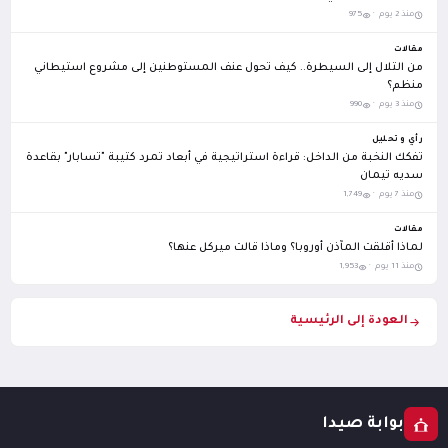
منذ 2 يوم ·
975
مقالات
من التلال إلى السيطرة.. كيف تحول عنف المستوطنين إلى مشروع استيطاني
منظم؟
منذ 3 يوم ·
990
رأي و تحليل
تفكك النخبة من الداخل: قراءة استراتيجية في أبعاد تمرد كتيبة "تسابار" بقاعدة
سديه تيمان
منذ 7 يوم ·
1,749
مقالات
لماذا أقلقت المآذن أوروبا؟ وماذا قالت ميركل عنها؟
منذ 11 يوم ·
1,953
العودة إلى الرئيسية
بوابة صيدا