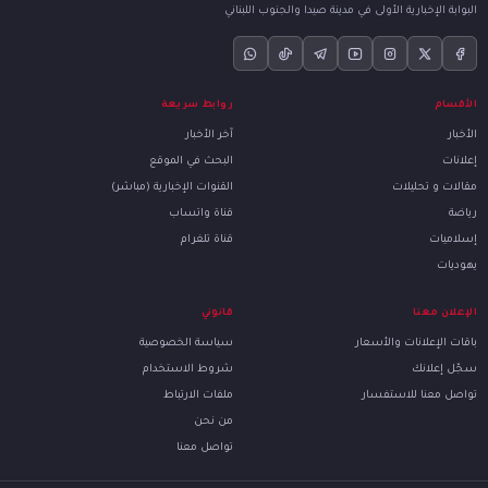
البوابة الإخبارية الأولى في مدينة صيدا والجنوب اللبناني
الأقسام
روابط سريعة
الأخبار
آخر الأخبار
إعلانات
البحث في الموقع
مقالات و تحليلات
القنوات الإخبارية (مباشر)
رياضة
قناة واتساب
إسلاميات
قناة تلغرام
يهوديات
الإعلان معنا
قانوني
باقات الإعلانات والأسعار
سياسة الخصوصية
سجّل إعلانك
شروط الاستخدام
تواصل معنا للاستفسار
ملفات الارتباط
من نحن
تواصل معنا