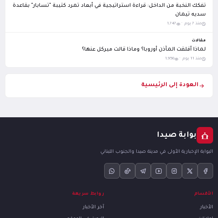
تفكك النخبة من الداخل: قراءة استراتيجية في أبعاد تمرد كتيبة "تسابار" بقاعدة
سديه تيمان
منذ 7 يوم ·
1,747
مقالات
لماذا أقلقت المآذن أوروبا؟ وماذا قالت ميركل عنها؟
منذ 11 يوم ·
1,950
العودة إلى الرئيسية
بوابة صيدا
البوابة الإخبارية الأولى في مدينة صيدا والجنوب اللبناني
الأقسام
روابط سريعة
الأخبار
آخر الأخبار