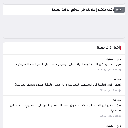
إعلان
هل ترغب بنشر إعلانك في موقع بوابة صيدا
أخبار ذات صلة
رأي و تحليل
فوز عبد الرحمن السيد وتداعياته على ترمب ومستقبل السياسة الأمريكية
منذ 1 يوم ·
1,145
مقالات
كيف أكون أجنبياً في الملاعب اللبنانية وأنا أحمل وثيقة ميلاد وسفر لبنانية؟
منذ 2 يوم ·
972
مقالات
من التلال إلى السيطرة.. كيف تحول عنف المستوطنين إلى مشروع استيطاني
منظم؟
منذ 3 يوم ·
988
رأي و تحليل