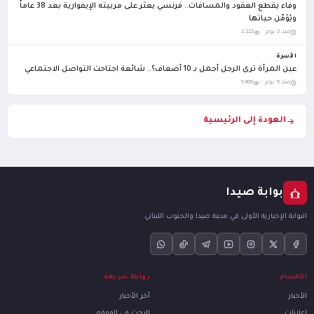
وفاء يقطع العقود والمسافات.. فرنسي يعثر على مربيته الإيفوارية بعد 38 عاماً
ويُؤمّن حياتها
منذ 2 يوم ·
2,222
الأسرة
عين المرأة ترى الرجل أجمل بـ 10 أضعاف؟.. شائعة اجتاحت التواصل الاجتماعي
منذ 5 يوم ·
1,009
العودة إلى الرئيسية
بوابة صيدا
البوابة الإخبارية الأولى في مدينة صيدا والجنوب اللبناني
الأقسام
روابط سريعة
الأخبار
آخر الأخبار
إعلانات
البحث في الموقع