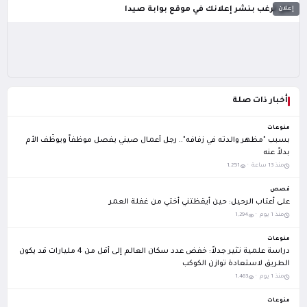
إعلان
هل ترغب بنشر إعلانك في موقع بوابة صيدا
أخبار ذات صلة
منوعات
بسبب "مظهر والدته في زفافه".. رجل أعمال صيني يفصل موظفاً ويوظّف الأم
بدلاً عنه
منذ 13 ساعة ·
1,251
قصص
على أعتاب الرحيل: حين أيقظتني أختي من غفلة العمر
منذ 1 يوم ·
1,294
منوعات
دراسة علمية تثير جدلاً: خفض عدد سكان العالم إلى أقل من 4 مليارات قد يكون
الطريق لاستعادة توازن الكوكب
منذ 1 يوم ·
1,463
منوعات