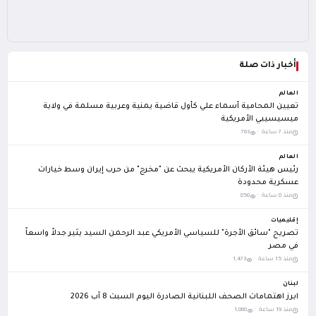
أخبار ذات صلة
العالم
تعيين المحامية أسماء علي كأول قاضية يمنية وعربية مسلمة في ولاية
ميسيسيبي الأمريكية
منذ 7 ساعة ·
763
العالم
رئيس هيئة الأركان الأمريكية يبحث عن "مخرج" من حرب إيران وسط خيارات
عسكرية محدودة
منذ 8 ساعة ·
850
إقليميات
تصريح "سائق الأجرة" للسياسي الأمريكي عبد الرحمن السيد يثير جدلاً واسعاً
في مصر
منذ 15 ساعة ·
1,473
لبنان
ابرز اهتمامات الصحف اللبنانية الصادرة اليوم السبت 8 آب 2026
منذ 19 ساعة ·
1,868