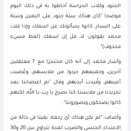
الجنود وكلاب الحراسة أحاطوا به في ذلك اليوم
موضحا "كان هناك ستة جنود على اليمين وستة
على اليسار. كانوا يسألونك عن اسمك، وإذا قلت
محمد يقولون: لا، قل إن اسمك (لفظ مسيء
محذوف)".
وأشار محمد إلى أنه كان محتجزا مع 7 معتقلين
آخرين، وجميعهم جردوا من ملابسهم، وعُصبت
أعينهم، وقُيدت أيديهم، وقال "تم اغتصابنا بعد
تجريدنا من ملابسنا، كنا نصرخ يا رب، يا الله، لكنهم
كانوا يضحكون ويصوروننا".
وأضاف: "لم تكن هناك أي رحمة، بقينا في حالة من
الاعتداء الجنسي والضرب لمدة تتراوح بين 20 و30