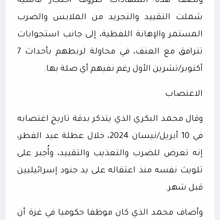
وتصف هذه الشهادات ظروف احتجاز قاسية
شملت التقييد والتجريد من الملابس والضرب
المستمر والإهانة اللفظية، إلى جانب استجوابات
تترافق مع العنف، في محاولة لربطهم بأحداث 7
أكتوبر/تشرين الأول رغم نفيهم أي صلة بها.
الاغتصاب
وقال محمد البكري الذي يتذكر بدقة تاريخ اغتصابه
في 10 أبريل/نيسان 2024، خلال عطلة عيد الفطر،
إنه تعرض للضرب والتعذيب والتقييد، وأُجبر على
تلويث نفسه منذ اعتقاله على يد جنود إسرائيليين
قبل شهر.
وأضاف محمد الذي كان موظفا حكوميا في غزة أن