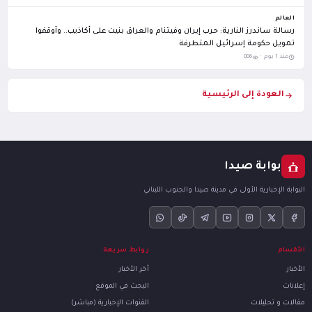
العالم
رسالة ساندرز النارية: حرب إيران وفيتنام والعراق بنيت على أكاذيب.. وأوقفوا
تمويل حكومة إسرائيل المتطرفة
منذ 1 يوم ·
886
العودة إلى الرئيسية
بوابة صيدا
البوابة الإخبارية الأولى في مدينة صيدا والجنوب اللبناني
الأقسام
روابط سريعة
الأخبار
آخر الأخبار
إعلانات
البحث في الموقع
مقالات و تحليلات
القنوات الإخبارية (مباشر)