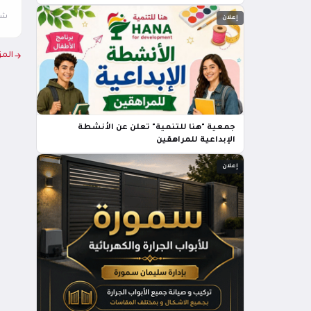
شار
إعلان
المز
جمعية "هنا للتنمية" تعلن عن الأنشطة
الإبداعية للمراهقين
إعلان