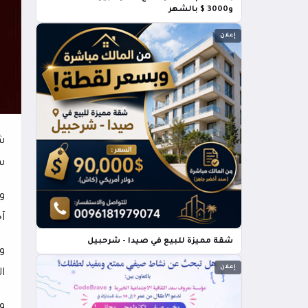
و3000 $ بالشهر
إعلان
ش
س
و
آ
شقة مميزة للبيع في صيدا - شرحبيل
و
إعلان
ال
و