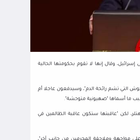
سرائيل، وقال إنها لا تقوم بحكومتها الحالية
وحوش التي تشم رائحة الدم"، وسيدفعون عاجلا أم
 بسبب ما أسماها "صهيونية متوحشة".
 هتلر، لكن "عاقبتها ستكون عاقبة الظالمين في
لى مواجهة وملاحقة المجرمين من جانب آخر"،