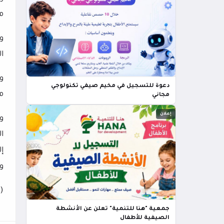
م
ا
و
دعوة للتسجيل في مخيم صيفي تكنولوجي
م
مجاني
إعلان
وك
ا
إ
و
(ا
جمعية "هنا للتنمية" تعلن عن الأنشطة
الصيفية للأطفال