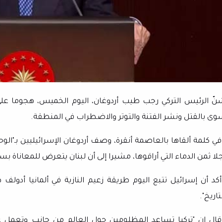
نّ الرئيس التركي رجب طيب أردوغان، اليوم الخميس، هجوما على إ
وى بالقتل ونشر الفتنة والتوتر والاضطراب في المنطقة.
في كلمة ألقاها بالعاصمة أنقرة، وصف أردوغان الإسرائيليين بـ"ال
جلا ثمن الدماء التي أراقوها، مشيرا إلى أن لبنان يتعرض للمعاناة
أكد أن إسرائيل تتبع اليوم طريقة زعيم النازية في ألمانيا أدولف
تاريخ".
قال إن "تركيا تساعد المظلومين حول العالم من جانب وتعمل ع