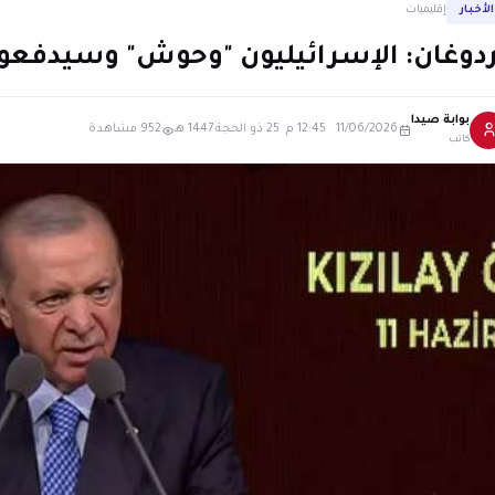
الأخبار
إقليميات
ردوغان: الإسرائيليون "وحوش" وسيدفعون 
بوابة صيدا
11/06/2026 12:45 م
·
25 ذو الحجة 1447 هـ
952 مشاهدة
كاتب