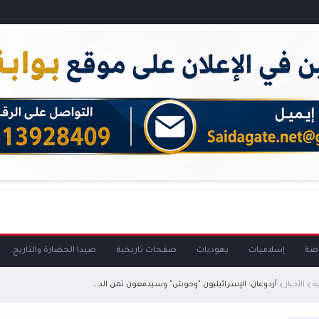
اضة
إسلاميات
يهوديات
صفحات تاريخية
صيدا الحضارة والتاريخ
ة
الأخبار
أردوغان: الإسرائيليون "وحوش" وسيدفعون ثمن الدماء التي أراقوها