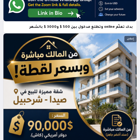
بدك تعلّم online وتطلع مدخول بين 500 $ و3000 $ بالشهر
إعلان