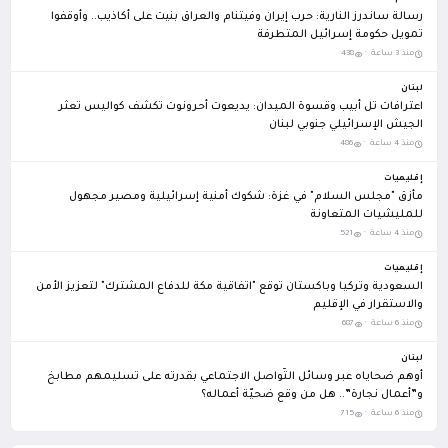
رسالة ساندرز النارية: حرب إيران وفيتنام والعراق بنيت على أكاذيب.. وأوقفوا
تمويل حكومة إسرائيل المتطرفة
منذ 3 ساعة ·
438
لبنان
اعترافات تل أبيب وقسوة الميدان: يديعوت أحرونوت تكشف كواليس تعثر
الجيش الإسرائيلي جنوبي لبنان
منذ 4 ساعة ·
486
إقليميات
مأزق "مجلس السلام" في غزة: شكوك أمنية إسرائيلية ومصير مجهول
للمليشيات المتعاونة
منذ 4 ساعة ·
521
إقليميات
السعودية وتركيا وباكستان توقع "اتفاقية مكة للدفاع المشترك" لتعزيز الأمن
والاستقرار في الإقليم
منذ 6 ساعة ·
687
لبنان
أوهم ضحاياه عبر وسائل التّواصل الاجتماعي بقدرته على تسليمهم مطابخ
و”أعمال نجارة”.. هل من وقع ضحيّة أعماله؟
منذ 6 ساعة ·
715