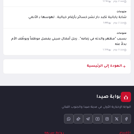
منذ 2 يوم ·
1,742
منوعات
شابة يابانية تكبد دار نشر خسائر بأرقام خيالية.. لهوسها بـ الأنمي
منذ 2 يوم ·
1,660
منوعات
بسبب "مظهر والدته في زفافه".. رجل أعمال صيني يفصل موظفاً ويوظّف الأم
بدلاً عنه
منذ 3 يوم ·
1,516
العودة إلى الرئيسية
بوابة صيدا
البوابة الإخبارية الأولى في مدينة صيدا والجنوب اللبناني
الأقسام
روابط سريعة