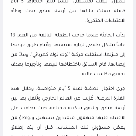
للمنزل، بيعت لمستغلي البشر ليتم احتجازها 5 أيام
كاملة تنقلت خلالها بين أربعة فنادق تحت وطأة
الاعتداءات المتكررة.
بدأت الحادثة عندما خرجت الطفلة البالغة من العمر 13
عاماً بشكل طبيعي لزيارة صديقتها. وأثناء طريق عودتها
إلى منزلها، استقلت مركبة "توك توك كهربائي". وبدلاً من
إيصالها، قام السائق باختطافها لبيعها وتأجيرها بهدف
تحقيق مكاسب مالية.
جرى احتجاز الطفلة لمدة 5 أيام متواصلة. وخلال هذه
الفترة المرعبة، عُزلت عن العالم الخارجي وتُنقل بها بين
أربعة فنادق وشقق سكنية مختلفة، حيث تعاقب على
الاعتداء عليها متهمون متعددون بتسهيل وتواطؤ من
بعض مسؤولي تلك المنشآت، قبل أن يتم إطلاق