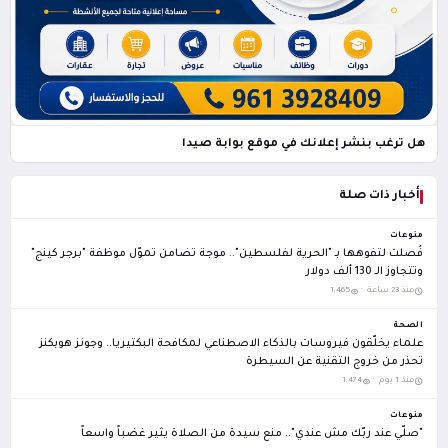
هل ترغب بنشر إعلانك في موقع بوابة صيدا
أخبار ذات صلة
منوعات
فُصلت لتفوهها بـ "الحرية لفلسطين".. موجة تضامن تموّل موظفة "برجر كينج"
وتتجاوز الـ 130 ألف دولار
منذ 23 ساعة ·
1,465
الصحة
علماء يخلّقون فيروسات بالذكاء الاصطناعي لمكافحة البكتيريا.. وجونز هوبكنز
تحذر من خروج التقنية عن السيطرة
منذ 1 يوم ·
1,474
منوعات
"صلّي عند ربّك مش عندي".. منع سيدة من الصلاة يثير غضباً واسعاً