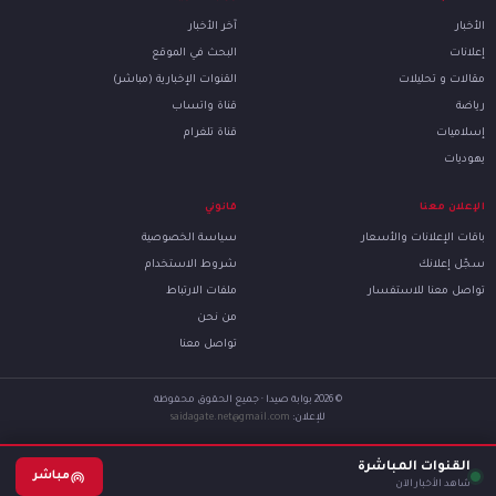
الأخبار
آخر الأخبار
إعلانات
البحث في الموقع
مقالات و تحليلات
القنوات الإخبارية (مباشر)
رياضة
قناة واتساب
إسلاميات
قناة تلغرام
يهوديات
الإعلان معنا
قانوني
باقات الإعلانات والأسعار
سياسة الخصوصية
سجّل إعلانك
شروط الاستخدام
تواصل معنا للاستفسار
ملفات الارتباط
من نحن
تواصل معنا
© 2026 بوابة صيدا · جميع الحقوق محفوظة
للإعلان:
saidagate.net@gmail.com
القنوات المباشرة
مباشر
شاهد الأخبار الآن