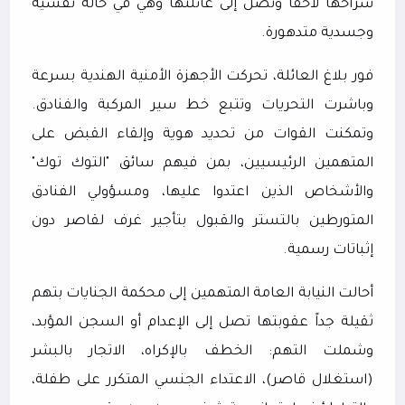
سراحها لاحقاً وتصل إلى عائلتها وهي في حالة نفسية
وجسدية متدهورة.
فور بلاغ العائلة، تحركت الأجهزة الأمنية الهندية بسرعة
وباشرت التحريات وتتبع خط سير المركبة والفنادق.
وتمكنت القوات من تحديد هوية وإلقاء القبض على
المتهمين الرئيسيين، بمن فيهم سائق "التوك توك"
والأشخاص الذين اعتدوا عليها، ومسؤولي الفنادق
المتورطين بالتستر والقبول بتأجير غرف لقاصر دون
إثباتات رسمية.
أحالت النيابة العامة المتهمين إلى محكمة الجنايات بتهم
ثقيلة جداً عقوبتها تصل إلى الإعدام أو السجن المؤبد،
وشملت التهم: الخطف بالإكراه، الاتجار بالبشر
(استغلال قاصر)، الاعتداء الجنسي المتكرر على طفلة،